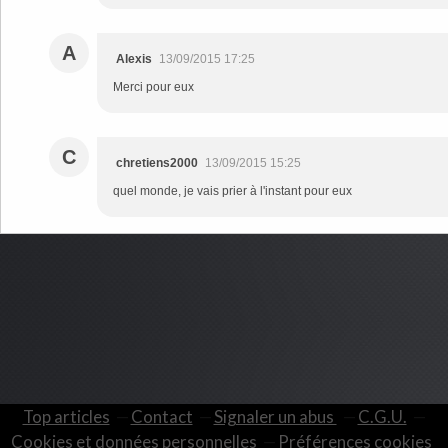
A
Alexis
13/09/2015 17:25
Merci pour eux
C
chretiens2000
13/09/2015 15:25
quel monde, je vais prier à l'instant pour eux
Top articles
Contact
Signaler un abus
C.G.U.
Cookies et données personnelles
Préférences cookies