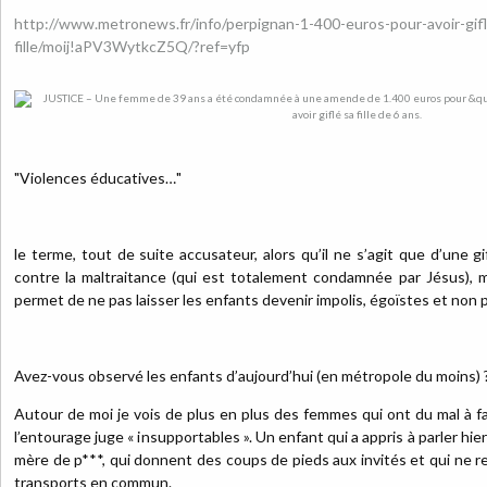
http://www.metronews.fr/info/perpignan-1-400-euros-pour-avoir-gifl
fille/moij!aPV3WytkcZ5Q/?ref=yfp
"Violences éducatives…"
le terme, tout de suite accusateur, alors qu’il ne s’agit que d’une g
contre la maltraitance (qui est totalement condamnée par Jésus), 
permet de ne pas laisser les enfants devenir impolis, égoïstes et non p
Avez-vous observé les enfants d’aujourd’hui (en métropole du moins) 
Autour de moi je vois de plus en plus des femmes qui ont du mal à fa
l’entourage juge « insupportables ». Un enfant qui a appris à parler hier
mère de p***, qui donnent des coups de pieds aux invités et qui ne 
transports en commun.