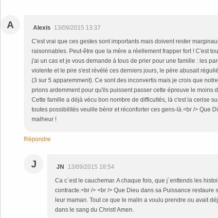
A
Alexis
13/09/2015 13:37
C'est vrai que ces gestes sont importants mais doivent rester marginaux 
raisonnables. Peut-être que la mère a réellement frapper fort ! C'est to
j'ai un cas et je vous demande à tous de prier pour une famille : les pa
violente et le pire s'est révélé ces derniers jours, le père abusait régu
(3 sur 5 apparemment). Ce sont des inconvertis mais je crois que notre
prions ardemment pour qu'ils puissent passer cette épreuve le moins 
Cette famille a déjà vécu bon nombre de difficultés, là c'est la cerise s
toutes possibilités veuille bénir et réconforter ces gens-là.<br /> Que
malheur !
Répondre
J
JN
13/09/2015 18:54
Ca c´est le cauchemar. A chaque fois, que j´enttends les hist
contracte.<br /> <br /> Que Dieu dans sa Puissance restaure s
leur maman. Tout ce que le malin a voulu prendre ou avait déjà
dans le sang du Christ! Amen.