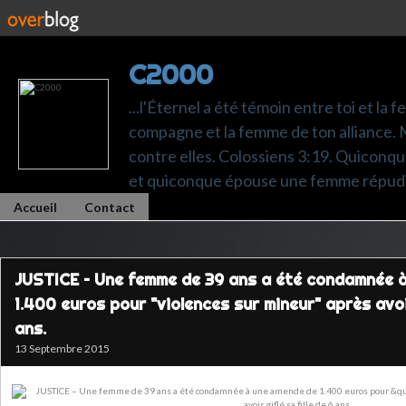
C2000
...l'Éternel a été témoin entre toi et la 
compagne et la femme de ton alliance. M
contre elles. Colossiens 3:19. Quiconq
et quiconque épouse une femme répudi
Accueil
Contact
JUSTICE – Une femme de 39 ans a été condamnée 
1.400 euros pour "violences sur mineur" après avoir
ans.
13 Septembre 2015