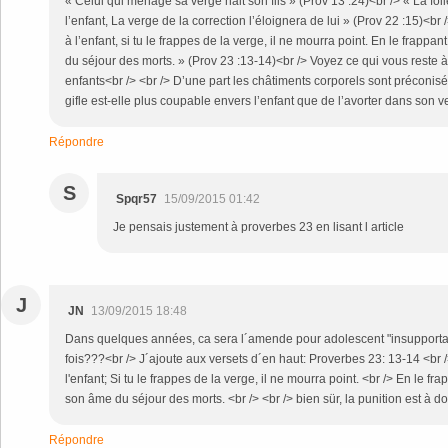
« Celui qui ménage sa verge hait son fils » (Prov 13 :24)<br /> « La fol
l’enfant, La verge de la correction l’éloignera de lui » (Prov 22 :15)<br
à l’enfant, si tu le frappes de la verge, il ne mourra point. En le frappa
du séjour des morts. » (Prov 23 :13-14)<br /> Voyez ce qui vous reste à
enfants<br /> <br /> D’une part les châtiments corporels sont préconisés
gifle est-elle plus coupable envers l’enfant que de l’avorter dans son v
Répondre
S
Spqr57
15/09/2015 01:42
Je pensais justement à proverbes 23 en lisant l article
J
JN
13/09/2015 18:48
Dans quelques années, ca sera l´amende pour adolescent "insupportab
fois???<br /> J´ajoute aux versets d´en haut: Proverbes 23: 13-14 <br 
l'enfant; Si tu le frappes de la verge, il ne mourra point. <br /> En le fr
son âme du séjour des morts. <br /> <br /> bien sür, la punition est à 
Répondre