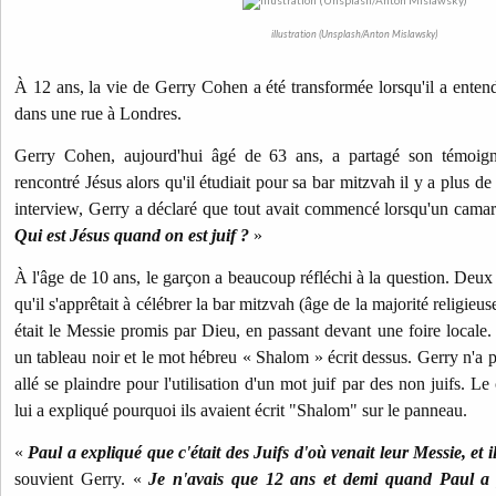
illustration (Unsplash/Anton Mislawsky)
À 12 ans, la vie de Gerry Cohen a été transformée lorsqu'il a entend
dans une rue à Londres.
Gerry Cohen, aujourd'hui âgé de 63 ans, a partagé son témoign
rencontré Jésus alors qu'il étudiait pour sa bar mitzvah il y a plus 
interview, Gerry a déclaré que tout avait commencé lorsqu'un cama
Qui est Jésus quand on est juif ?
»
À l'âge de 10 ans, le garçon a beaucoup réfléchi à la question. Deux 
qu'il s'apprêtait à célébrer la bar mitzvah (âge de la majorité religieuse
était le Messie promis par Dieu, en passant devant une foire locale.
un tableau noir et le mot hébreu « Shalom » écrit dessus. Gerry n'a pa
allé se plaindre pour l'utilisation d'un mot juif par des non juifs. 
lui a expliqué pourquoi ils avaient écrit "Shalom" sur le panneau.
«
Paul a expliqué que c'était des Juifs d'où venait leur Messie, et i
souvient Gerry. «
Je n'avais que 12 ans et demi quand Paul a p