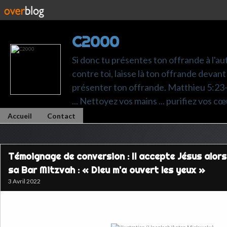
C2000
Si donc tu présentes ton offrande à l'au
contre toi, laisse là ton offrande devant 
présenter ton offrande. Matthieu 5:23-24.
... Nettoyez vos mains ... purifiez vos cœ
Accueil
Contact
Témoignage de conversion : Il accepte Jésus alors 
sa Bar Mitzvah : « Dieu m'a ouvert les yeux »
3 Avril 2022