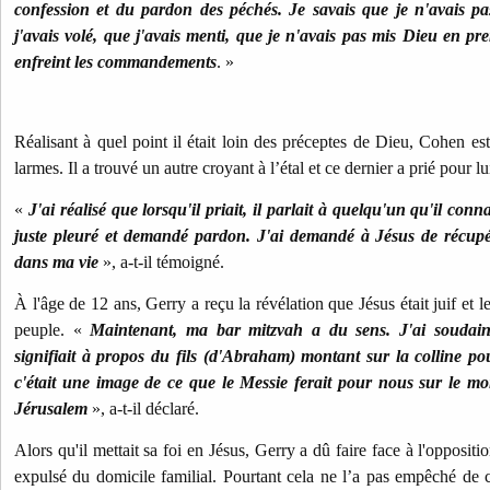
confession et du pardon des péchés. Je savais que je n'avais p
j'avais volé, que j'avais menti, que je n'avais pas mis Dieu en pr
enfreint les commandements
. »
Réalisant à quel point il était loin des préceptes de Dieu, Cohen est
larmes. Il a trouvé un autre croyant à l’étal et ce dernier a prié pour lu
«
J'ai réalisé que lorsqu'il priait, il parlait à quelqu'un qu'il conn
juste pleuré et demandé pardon. J'ai demandé à Jésus de récupér
dans ma vie
», a-t-il témoigné.
À l'âge de 12 ans, Gerry a reçu la révélation que Jésus était juif et 
peuple. «
Maintenant, ma bar mitzvah a du sens. J'ai soudain
signifiait à propos du fils (d'Abraham) montant sur la colline po
c'était une image de ce que le Messie ferait pour nous sur le mon
Jérusalem
», a-t-il déclaré.
Alors qu'il mettait sa foi en Jésus, Gerry a dû faire face à l'oppositio
expulsé du domicile familial. Pourtant cela ne l’a pas empêché de c