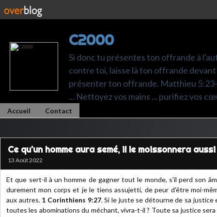
C2000
Si donc tu présentes ton offrande à l'au
contre toi, laisse là ton offrande devant 
présenter ton offrande. Matthieu 5:23-24.
... Nettoyez vos mains ... purifiez vos cœ
Accueil
Contact
Ce qu'un homme aura semé, il le moissonnera aussi
13 Août 2022
Et que sert-il à un homme de gagner tout le monde, s'il perd son â
durement mon corps et je le tiens assujetti, de peur d'être moi-mêm
aux autres.
1 Corinthiens 9:27
. Si le juste se détourne de sa justice e
toutes les abominations du méchant, vivra-t-il ? Toute sa justice sera o