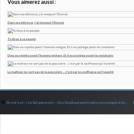
Vous aimerez aussi :
Dans ma détresse, j'ai invoqué l'Éternel
Tu diras à ce peuple
Dieu ne rejette point l'homme intègre, Et il ne protège point les méchants
Le malheur ne sort pas de la poussière ... c'est par la souffrance qu'il avertit
Ils ont osé : « Le lait paternel » - Des hôpitaux américains encouragés à intégrer un langage inclusif
Commenter cet article