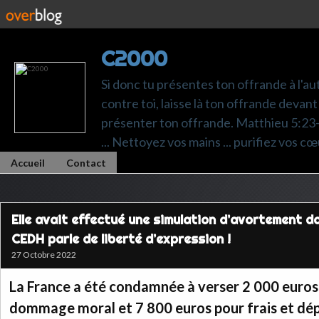
C2000
Si donc tu présentes ton offrande à l'au
contre toi, laisse là ton offrande devant 
présenter ton offrande. Matthieu 5:23-24.
... Nettoyez vos mains ... purifiez vos cœ
Accueil
Contact
Elle avait effectué une simulation d’avortement da
CEDH parle de liberté d’expression !
27 Octobre 2022
La France a été condamnée à verser 2 000 euros 
dommage moral et 7 800 euros pour frais et dé