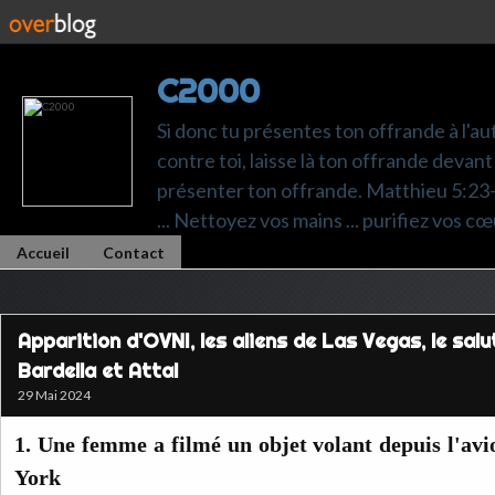
C2000
Si donc tu présentes ton offrande à l'au
contre toi, laisse là ton offrande devant 
présenter ton offrande. Matthieu 5:23-24.
... Nettoyez vos mains ... purifiez vos cœ
Accueil
Contact
Apparition d'OVNI, les aliens de Las Vegas, le sal
Bardella et Attal
29 Mai 2024
1. Une femme a filmé un objet volant depuis l'av
York