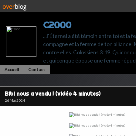
C2000
...l'Éternel a été témoin entre toi et la 
compagne et la femme de ton alliance. M
contre elles. Colossiens 3:19. Quiconq
et quiconque épouse une femme répudi
Accueil
Contact
Bibi nous a vendu ! (vidéo 4 minutes)
26 Mai 2024