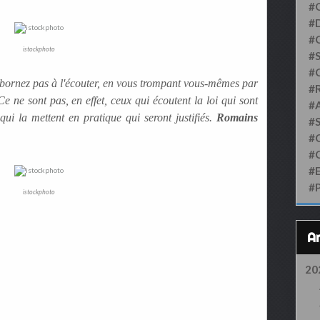
#
#D
#
istockphoto
#S
#
s bornez pas à l'écouter, en vous trompant vous-mêmes par
#
Ce ne sont pas, en effet, ceux qui écoutent la loi qui sont
#
ui la mettent en pratique qui seront justifiés.
Romains
#
#
#
#
#
istockphoto
20