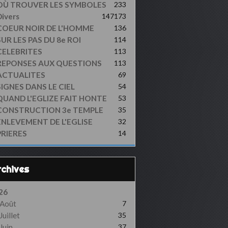
OÙ TROUVER LES SYMBOLES
233
ivers
147
173
COEUR NOIR DE L'HOMME
136
UR LES PAS DU 8e ROI
114
CELEBRITES
113
REPONSES AUX QUESTIONS
113
ACTUALITES
69
SIGNES DANS LE CIEL
54
QUAND L'EGLIZE FAIT HONTE
53
CONSTRUCTION 3e TEMPLE
35
ENLEVEMENT DE L'EGLISE
32
PRIERES
14
Archives
26
Août
7
Juillet
35
Juin
37