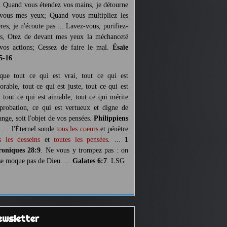
. Quand vous étendez vos mains, je détourne
vous mes yeux; Quand vous multipliez les
ères, je n'écoute pas ... Lavez-vous, purifiez-
s, Otez de devant mes yeux la méchanceté
vos actions; Cessez de faire le mal.
Ésaïe
5-16
.
 que tout ce qui est vrai, tout ce qui est
orable, tout ce qui est juste, tout ce qui est
, tout ce qui est aimable, tout ce qui mérite
pprobation, ce qui est vertueux et digne de
ange, soit l'objet de vos pensées.
Philippiens
. ... l'Éternel sonde
tous les coeurs
et pénètre
s les desseins
et
toutes les pensées
. ...
1
oniques 28:9
. Ne vous y trompez pas : on
se moque pas de Dieu. ...
Galates 6:7
. LSG
Newsletter