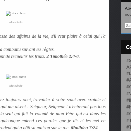
Abo
nou
istockphoto
E
m
a
sse des affaires de la vie, s'il veut plaire à celui qui l'a
i
l
n'a combattu suivant les règles.
nt de recueillir les fruits.
2 Timothée 2:4-6
.
#
A
#
#
istockphoto
#
#
 toujours obéi, travaillez à votre salut avec crainte et
#
qui me disent : Seigneur, Seigneur ! n'entreront pas tous
#
#
là seul qui fait la volonté de mon Père qui est dans les
#
 quiconque entend ces paroles que je dis et les met en
#
udent qui a bâti sa maison sur le roc.
Matthieu 7:24
.