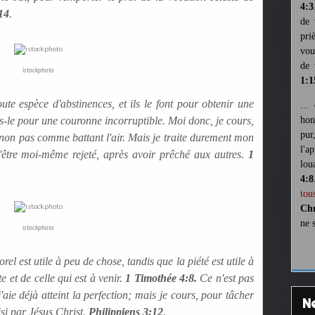
4:3
14
.
de 
pri
vou
de 
istockphoto
1:1
te espèce d'abstinences, et ils le font pour obtenir une
...
s-le pour une couronne incorruptible. Moi donc, je cours,
hon
pur
non pas comme battant l'air. Mais je traite durement mon
l'a
 d'être moi-même rejeté, après avoir prêché aux autres.
1
lou
4:8
tou
Chr
ne 
istockphoto
orel est utile à peu de chose, tandis que la piété est utile à
e et de celle qui est à venir.
1 Timothée 4:8.
Ce n'est pas
'aie déjà atteint la perfection; mais je cours, pour tâcher
isi par Jésus Christ.
Philippiens 3:12
.