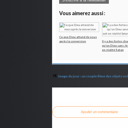
S'inscrire à la newsletter
Vous aimerez aussi :
Ce que Dieu attend de nous
après la conversion
Il y a des fortes ch
qu'un Dieu sans Jés
en réalité Satan
Commenter cet article
Ajouter un commentaire