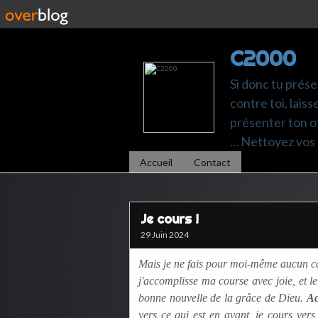
C2000
Si donc tu prése
contre toi, laiss
présenter ton of
... Nettoyez vos 
Accueil
Contact
Je cours !
29 Juin 2024
Mais je ne fais pour moi-même aucun ca
j'accomplisse ma course avec joie, et l
bonne nouvelle de la grâce de Dieu.
Ac
vers ce qui est en avant, je cours vers