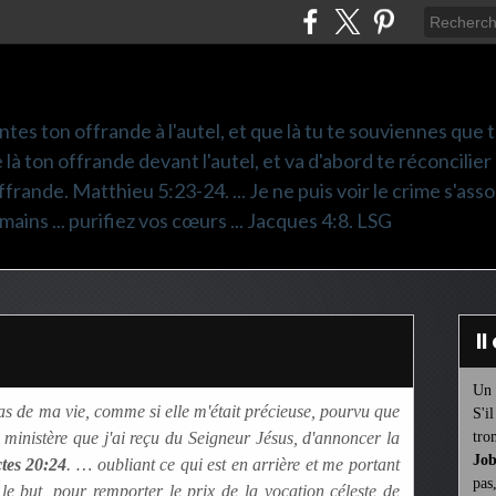
ntes ton offrande à l'autel, et que là tu te souviennes que
e là ton offrande devant l'autel, et va d'abord te réconcilier
frande. Matthieu 5:23-24. ... Je ne puis voir le crime s'asso
mains ... purifiez vos cœurs ... Jacques 4:8. LSG
I
Un 
s de ma vie, comme si elle m'était précieuse, pourvu que
S'i
e ministère que j'ai reçu du Seigneur Jésus, d'annoncer la
tro
Job
tes 20:24
. … oubliant ce qui est en arrière et me portant
pas
 le but, pour remporter le prix de la vocation céleste de