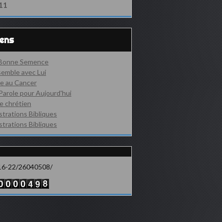
11
iens
 Bonne Semence
emble avec Lui
e au Cancer
Parole pour Aujourd'hui
e chrétien
ustrations Bibliques
ustrations Bibliques
16-22/26040508/