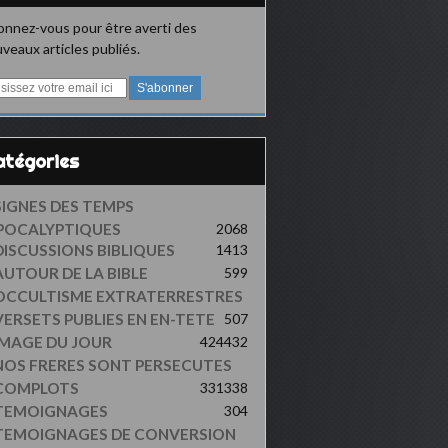
nnez-vous pour être averti des
veaux articles publiés.
Catégories
SIGNES DES TEMPS
POCALYPTIQUES
2068
DISCUSSIONS BIBLIQUES
1413
AUTOUR DE LA BIBLE
599
OCCULTISME EXTRATERRESTRES
VERSETS PUBLIES EN EN-TETE
507
IMAGE DU JOUR
424
432
NOS FRERES SONT PERSECUTES
COMPLOTS
331
338
TEMOIGNAGES
304
TEMOIGNAGES DE CONVERSION