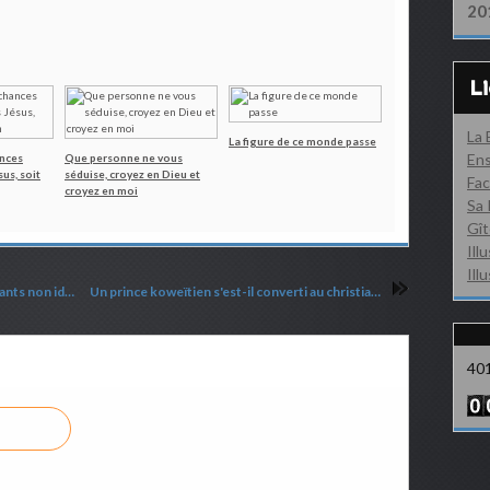
20
L
La
La figure de ce monde passe
Ens
ances
Que personne ne vous
us, soit
séduise, croyez en Dieu et
Fac
croyez en moi
Sa 
Gît
Ill
Ill
Image du jour : un couple filme des objets volants non identifiés
Un prince koweïtien s'est-il converti au christianisme ?
40