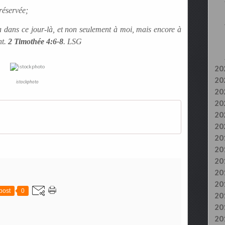
réservée;
ra dans ce jour-là, et non seulement à moi, mais encore à
nt.
2 Timothée 4:6-8
. LSG
20
20
istockphoto
20
20
20
20
20
20
20
20
20
post
0
20
20
20