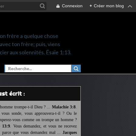
Connexion
+
Créer mon blog
 ton frère a quelque chose
 avec ton frère; puis, viens
cier aux solennités. Ésaïe 1:13.
l est écrit :
homme trompe-t-il Dieu ? ...
Malachie 3:8
.
l vous sonde, vous approuvera-t-il ? Ou le
mperez-vous comme on trompe un homme ?
 13:9
. Vous demandez, et vous ne recevez
, parce que vous demandez mal ...
Jacques