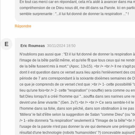
En tout cas merci car en répondant, cela m'a aidé à avancer dans ma m
compréhension de ce Dieu nous dit, me dit dans sa Parole. Ici en partic
semble surprenante : "...il lui fut donné de donner la respiration ..." !
Répondre
E
Eric Roumeas
30/11/2024 18:50
N'oublions pas aussi que : "Et il lui fut donné de donner la respiration 
l'image de la bête parlât même, et qu'elle fît que tous ceux qui ne re
de la bête fussent mis à mort." (Apoc. 13v15). <br /> <br /> Il ne s'agi
dont il est question dans ce verset aura lieu après l'enlèvement des cr
période de 7 ans correspondant à la soixante dixièmes semaines de Dan
ce que je comprends de ce verset c'est que :<br /> 1- cette possibilité "
lieu qu'une fois<br /> 2- cette "respiration" (=souffle) sera comme ou e
fait Dieu lorsqu'il a créé l'homme qui "...souffla dans ses narines une r
devint une âme vivante." (Gen. 2v7).<br /> <br /> Ce sera semble-t-il 
l'homme dans sa folie, dans son péché, dans son obstination à ne pas
'titillera' le fait d'être selon la suggestion de Satan "comme Dieu" (ou "d
/> 1- elle donnera "la respiration" seulement à "l'image de la bête"<br /
l'usage de la parole n'est pas donner la vie qui demeure une prérogativ
résultat d'une technologie (robots 'humanoïdes' ?) concevable aujourd'h