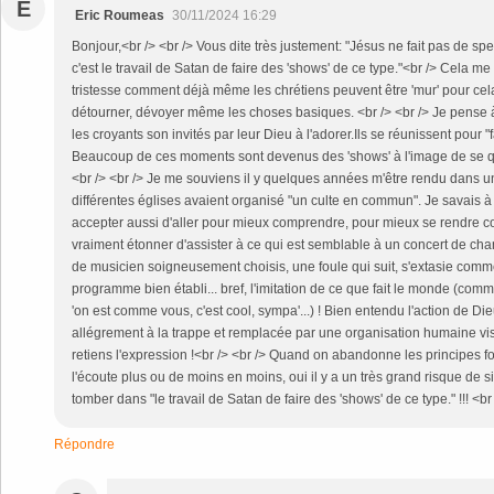
E
Eric Roumeas
30/11/2024 16:29
Bonjour,<br /> <br /> Vous dite très justement: "Jésus ne fait pas de sp
c'est le travail de Satan de faire des 'shows' de ce type."<br /> Cela 
tristesse comment déjà même les chrétiens peuvent être 'mur' pour cela
détourner, dévoyer même les choses basiques. <br /> <br /> Je pense
les croyants son invités par leur Dieu à l'adorer.Ils se réunissent pour 
Beaucoup de ces moments sont devenus des 'shows' à l'image de se q
<br /> <br /> Je me souviens il y quelques années m'être rendu dans 
différentes églises avaient organisé "un culte en commun". Je savais à q
accepter aussi d'aller pour mieux comprendre, pour mieux se rendre co
vraiment étonner d'assister à ce qui est semblable à un concert de ch
de musicien soigneusement choisis, une foule qui suit, s'extasie comm
programme bien établi... bref, l'imitation de ce que fait le monde (c
'on est comme vous, c'est cool, sympa'...) ! Bien entendu l'action de Die
allégrement à la trappe et remplacée par une organisation humaine visibl
retiens l'expression !<br /> <br /> Quand on abandonne les principes
l'écoute plus ou de moins en moins, oui il y a un très grand risque de 
tomber dans "le travail de Satan de faire des 'shows' de ce type." !!! <br 
Répondre