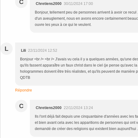
C
Chretiens2000
30/11/2024 17:00
Bonjour, tellement peu de personnes arrivent à avoir ce recul 
d'un aveuglement, nous en avons encore certainement beauco
ouvre les yeux à ce qui le veulent.
L
Lili
22/11/2024 12:52
Bonjour <br /> <br /> J'avais vu cela il y a quelques années, qu'une de
qu'ils fassent apparaître un faux christ dans le ciel (je pense qu'avec la
hologrammes doivent être très réalistes, et qu'ils peuvent de manière pro
QDTB
Répondre
C
Chretiens2000
22/11/2024 13:24
Ils l'ont déjà fait depuis une cinquantaine d'années avec les f
et bien avant cela avec les apparitions de personnes qui ont v
demandé de créer des religions qui existent bien aujourd'hui 