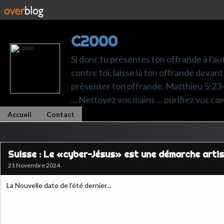
C2000
Si donc tu présentes ton offrande à l'au
contre toi, laisse là ton offrande devant 
présenter ton offrande. Matthieu 5:23-24.
... Nettoyez vos mains ... purifiez vos cœ
Accueil
Contact
Suisse : Le «cyber-Jésus» est une démarche artis
21 Novembre 2024
La Nouvelle date de l'été dernier...