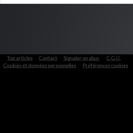
Top articles
Contact
Signaler un abus
C.G.U.
Cookies et données personnelles
Préférences cookies