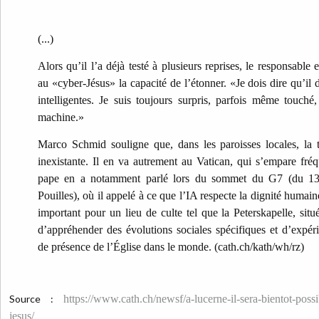
(...)
Alors qu’il l’a déjà testé à plusieurs reprises, le responsable
au «cyber-Jésus» la capacité de l’étonner. «Je dois dire qu’i
intelligentes. Je suis toujours surpris, parfois même touché
machine.»
Marco Schmid souligne que, dans les paroisses locales, la 
inexistante. Il en va autrement au Vatican, qui s’empare fr
pape en a notamment parlé lors du sommet du G7 (du 13
Pouilles), où il appelé à ce que l’IA respecte la dignité humai
important pour un lieu de culte tel que la Peterskapelle, sit
d’appréhender des évolutions sociales spécifiques et d’expé
de présence de l’Église dans le monde. (cath.ch/kath/wh/rz)
Source :
https://www.cath.ch/newsf/a-lucerne-il-sera-bientot-poss
jesus/