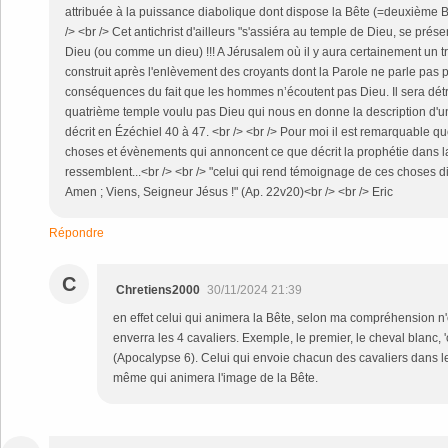
attribuée à la puissance diabolique dont dispose la Bête (=deuxième Bêt
/> <br /> Cet antichrist d'ailleurs "s'assiéra au temple de Dieu, se pr
Dieu (ou comme un dieu) !!! A Jérusalem où il y aura certainement un t
construit après l'enlèvement des croyants dont la Parole ne parle pas pu
conséquences du fait que les hommes n’écoutent pas Dieu. Il sera détru
quatrième temple voulu pas Dieu qui nous en donne la description d'u
décrit en Ézéchiel 40 à 47. <br /> <br /> Pour moi il est remarquable q
choses et évènements qui annoncent ce que décrit la prophétie dans l
ressemblent...<br /> <br /> "celui qui rend témoignage de ces choses d
Amen ; Viens, Seigneur Jésus !" (Ap. 22v20)<br /> <br /> Eric
Répondre
C
Chretiens2000
30/11/2024 21:39
en effet celui qui animera la Bête, selon ma compréhension n'
enverra les 4 cavaliers. Exemple, le premier, le cheval blanc,
(Apocalypse 6). Celui qui envoie chacun des cavaliers dans l
même qui animera l'image de la Bête.