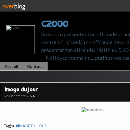
C2000
Si donc tu présentes ton offrande à l'au
contre toi, laisse là ton offrande devant 
présenter ton offrande. Matthieu 5:23-24.
... Nettoyez vos mains ... purifiez vos cœ
Accueil
Contact
Image du jour
25 Décembre 2024
Tag(s) :
#IMAGE DU JOUR