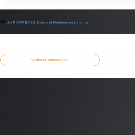
LES PROPHETES : Esdras et Néhémie en 1 minute
Commenter cet article
Ajouter un commentaire