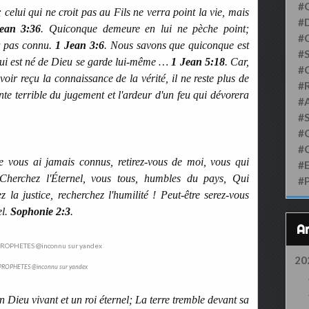
#
; celui qui ne croit pas au Fils ne verra point la vie, mais
#D
ean 3:36
. Quiconque demeure en lui ne pèche point;
#
'a pas connu.
1 Jean 3:6
. Nous savons que quiconque est
#S
qui est né de Dieu se garde lui-même …
1 Jean 5:18
. Car,
#
oir reçu la connaissance de la vérité, il ne reste plus de
#
nte terrible du jugement et l'ardeur d'un feu qui dévorera
#
#
#
#
ne vous ai jamais connus, retirez-vous de moi, vous qui
#
 Cherchez l'Éternel, vous tous, humbles du pays, Qui
#
la justice, recherchez l'humilité ! Peut-être serez-vous
el.
Sophonie 2:3
.
20
PROPHETES @inconnu sur yandex
un Dieu vivant et un roi éternel; La terre tremble devant sa