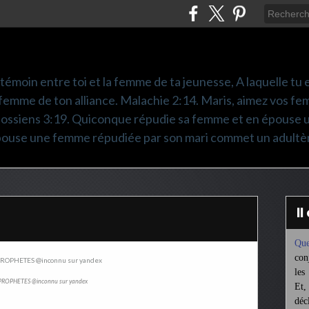
é témoin entre toi et la femme de ta jeunesse, A laquelle tu es
femme de ton alliance. Malachie 2:14. Maris, aimez vos fem
olossiens 3:19. Quiconque répudie sa femme et en épouse 
pouse une femme répudiée par son mari commet un adultè
I
Que
con
les
PROPHETES @inconnu sur yandex
Et,
déc