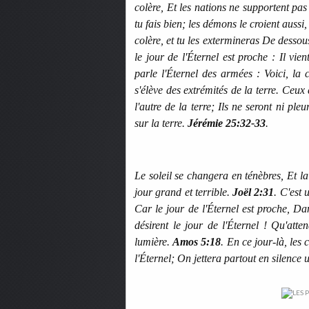
colère, Et les nations ne supportent pas
tu fais bien; les démons le croient aussi,
colère, et tu les extermineras De dessous
le jour de l'Éternel est proche : Il v
parle l'Éternel des armées : Voici, la
s'élève des extrémités de la terre. Ceux
l'autre de la terre; Ils ne seront ni ple
sur la terre.
Jérémie 25:32-33
.
Le soleil se changera en ténèbres, Et la
jour grand et terrible.
Joël 2:31
. C'est
Car le jour de l'Éternel est proche, D
désirent le jour de l'Éternel ! Qu'atte
lumière.
Amos 5:18
. En ce jour-là, les
l'Éternel; On jettera partout en silence