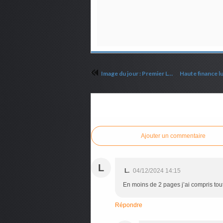
Image du jour : Premier League versus Jésus
Commenter cet article
Ajouter un commentaire
L
L.
04/12/2024 14:15
En moins de 2 pages j’ai compris tout
Répondre