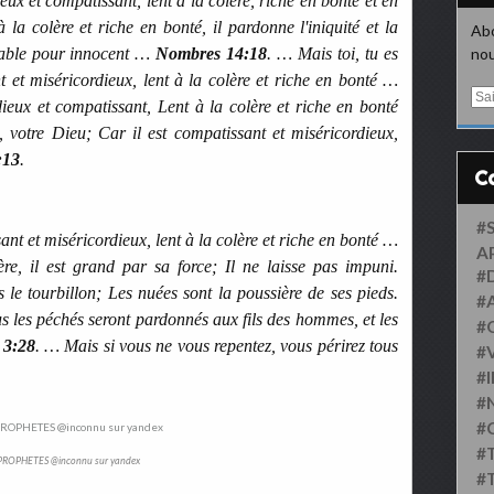
eux et compatissant, lent à la colère, riche en bonté et en
 à la colère et riche en bonté, il pardonne l'iniquité et la
Abo
upable pour innocent …
Nombres 14:18
. … Mais toi, tu es
nou
 et miséricordieux, lent à la colère et riche en bonté …
E
dieux et compatissant, Lent à la colère et riche en bonté
m
, votre Dieu; Car il est compatissant et miséricordieux,
a
i
:13
.
l
#
nt et miséricordieux, lent à la colère et riche en bonté …
A
lère, il est grand par sa force; Il ne laisse pas impuni.
#
le tourbillon; Les nuées sont la poussière de ses pieds.
#
ous les péchés seront pardonnés aux fils des hommes, et les
#
 3:28
. … Mais si vous ne vous repentez, vous périrez tous
#
#
#
#
#
PROPHETES @inconnu sur yandex
#