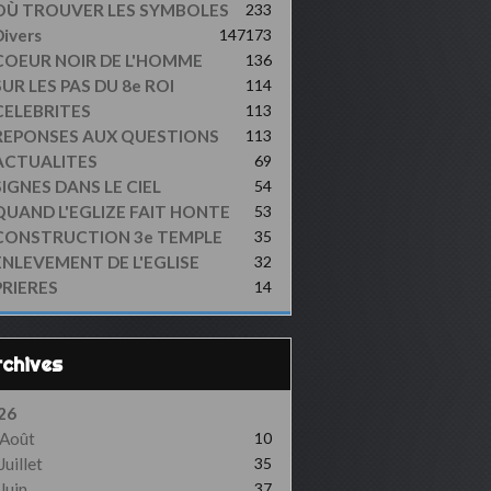
OÙ TROUVER LES SYMBOLES
233
ivers
147
173
COEUR NOIR DE L'HOMME
136
UR LES PAS DU 8e ROI
114
CELEBRITES
113
REPONSES AUX QUESTIONS
113
ACTUALITES
69
SIGNES DANS LE CIEL
54
QUAND L'EGLIZE FAIT HONTE
53
CONSTRUCTION 3e TEMPLE
35
ENLEVEMENT DE L'EGLISE
32
PRIERES
14
Archives
26
Août
10
Juillet
35
Juin
37