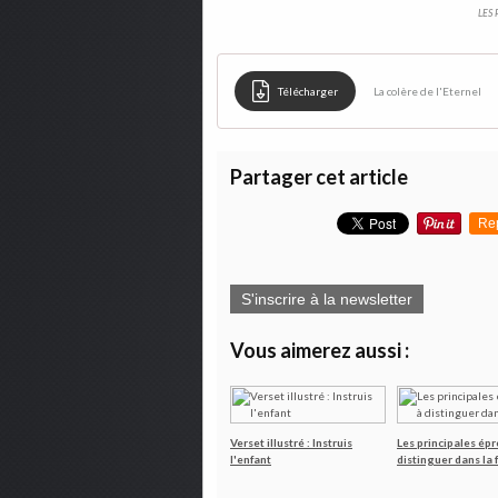
LES 
Télécharger
La colère de l'Eternel
Partager cet article
Re
S'inscrire à la newsletter
Vous aimerez aussi :
Verset illustré : Instruis
Les principales ép
l'enfant
distinguer dans la 