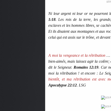
LES 
Ni leur argent ni leur or ne pourront le
1:18
. Les rois de la terre, les grands,
esclaves et les hommes libres, se cachè
Et ils disaient aux montagnes et aux ro
celui qui est assis sur le trône, et devan
A moi la vengeance et la rétribution
…
bien-aimés, mais laissez agir la colère; 
dit le Seigneur.
Romains 12:19
. Car n
moi la rétribution ! et encore : Le Se
bientôt, et ma rétribution est avec 
Apocalypse 22:12
. LSG