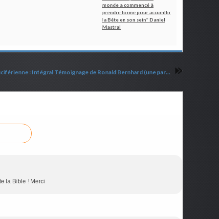
monde a commencé à
prendre forme pour accueillir
la Bête en son sein" Daniel
Mastral
Haute finance luciférienne : Intégral Témoignage de Ronald Bernhard (une partie retranscrite et vidéos sous-titrées en français)
e la Bible ! Merci