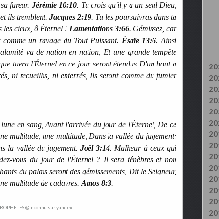
 sa fureur.
Jérémie 10:10
. Tu crois qu'il y a un seul Dieu,
 et ils tremblent.
Jacques 2:19
. Tu les poursuivras dans ta
 les cieux, ô Éternel !
Lamentations 3:66
. Gémissez, car
ient comme un ravage du Tout Puissant.
Ésaïe 13:6
. Ainsi
 calamité va de nation en nation, Et une grande tempête
 que tuera l'Éternel en ce jour seront étendus D'un bout à
20
urés, ni recueillis, ni enterrés, Ils seront comme du fumier
20
20
20
20
20
 lune en sang, Avant l'arrivée du jour de l'Éternel, De ce
20
 une multitude, une multitude, Dans la vallée du jugement;
20
ans la vallée du jugement.
Joël 3:14
. Malheur à ceux qui
20
ndez-vous du jour de l'Éternel ? Il sera ténèbres et non
20
 chants du palais seront des gémissements, Dit le Seigneur,
20
 une multitude de cadavres.
Amos 8:3
.
20
20
20