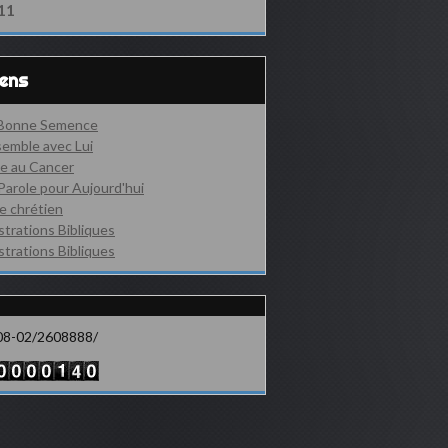
11
iens
 Bonne Semence
emble avec Lui
e au Cancer
Parole pour Aujourd'hui
e chrétien
ustrations Bibliques
ustrations Bibliques
08-02/2608888/