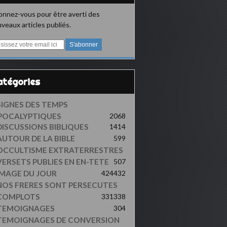
nnez-vous pour être averti des
veaux articles publiés.
Catégories
SIGNES DES TEMPS
POCALYPTIQUES
2068
DISCUSSIONS BIBLIQUES
1414
AUTOUR DE LA BIBLE
599
OCCULTISME EXTRATERRESTRES
VERSETS PUBLIES EN EN-TETE
507
IMAGE DU JOUR
424
432
NOS FRERES SONT PERSECUTES
COMPLOTS
331
338
TEMOIGNAGES
304
TEMOIGNAGES DE CONVERSION