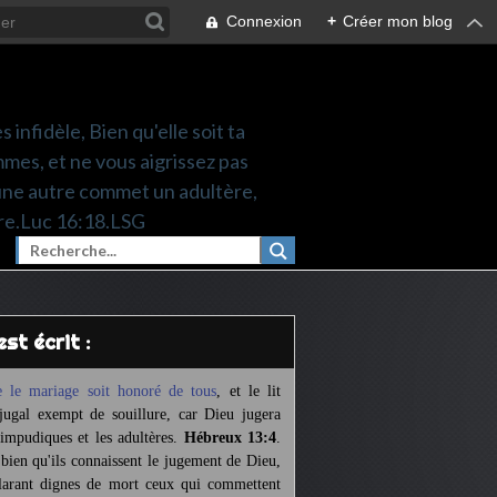
Connexion
+
Créer mon blog
 infidèle, Bien qu'elle soit ta
mes, et ne vous aigrissez pas
une autre commet un adultère,
re.Luc 16:18.LSG
l est écrit :
 le mariage soit honoré de tous
,
et le lit
jugal exempt de souillure,
car Dieu jugera
 impudiques et les adultères.
Hébreux 13:4
.
 bien qu'ils connaissent le jugement de Dieu,
larant dignes de mort ceux qui commettent