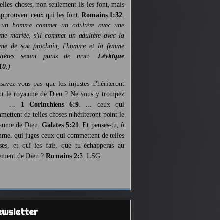
telles choses, non seulement ils les font, mais
 approuvent ceux qui les font.
Romains 1:32
.
 un homme commet un adultère avec une
me mariée, s'il commet un adultère avec la
me de son prochain, l'homme et la femme
ultères seront punis de mort.
Lévitique
10
.)
savez-vous pas que les injustes n'hériteront
nt le royaume de Dieu ? Ne vous y trompez
s ...
1 Corinthiens 6:9
. ... ceux qui
mettent de telles choses n'hériteront point le
aume de Dieu.
Galates 5:21
. Et penses-tu, ô
me, qui juges ceux qui commettent de telles
ses, et qui les fais, que tu échapperas au
ement de Dieu ?
Romains 2:3
. LSG
Newsletter