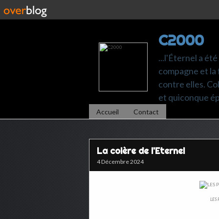
C2000
...l'Éternel a ét
compagne et la 
contre elles. C
et quiconque é
Accueil
Contact
La colère de l'Eternel
4 Décembre 2024
LES 