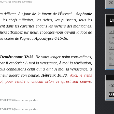
PROPHETES @inconnu sur yandex
20
s délivrer, Au jour de la fureur de l'Éternel...
Sophonie
L
 les chefs militaires, les riches, les puissants, tous les
rent dans les cavernes et dans les rochers des montagnes.
La
chers : Tombez sur nous, et cachez-nous devant la face de
Ens
t la colère de l'agneau
Apocalypse 6:15-16
.
Fac
Sa 
Gît
Deutéronome 32:35
. Ne vous vengez point vous-mêmes,
Ill
car il est écrit : A moi la vengeance, à moi la rétribution,
Ill
ous connaissons celui qui a dit : A moi la vengeance, à
igneur jugera son peuple.
Hébreux 10:30
.
Voici, je viens
moi, pour rendre à chacun selon ce qu'est son oeuvre
.
40