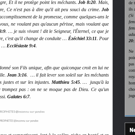
gre, Et il ne protège point les méchants.
Job 8:20
. Mais,
de 
re, Ce n'est pas à dire qu'il ait peu souci du crime.
Job
ils
(Si
l'accomplissement de la promesse, comme quelques-uns le
fem
 vous, ne voulant pas qu'aucun périsse, mais voulant que
fem
3:9
. … je suis vivant ! dit le Seigneur, l'Éternel, ce que je
ad
re, c'est qu'il change de conduite …
Ézéchiel 33:11
. Pour
20:
ce …
Ecclésiaste 9:4
.
Ne 
poi
pa
onné son Fils unique, afin que quiconque croit en lui ne
com
lle.
Jean 3:16
. … il fait lever son soleil sur les méchants
roy
es justes et sur les injustes.
Matthieu 5:45
. … jusqu'à la
hom
y trompez pas : on ne se moque pas de Dieu. Ce qu'un
cho
jug
ssi.
Galates 6:7
.
PROPHETES @inconnu sur yandex