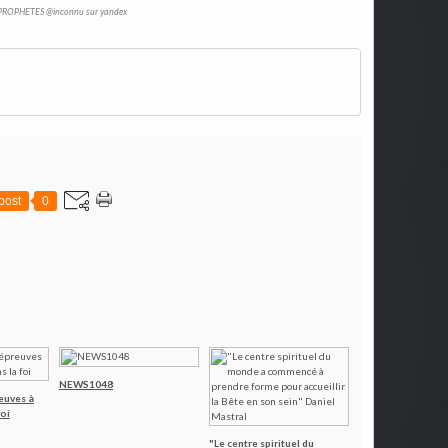
PROPHETES @inconnu sur yandex
post
0
NEWS1048
reuves à
foi
"Le centre spirituel du