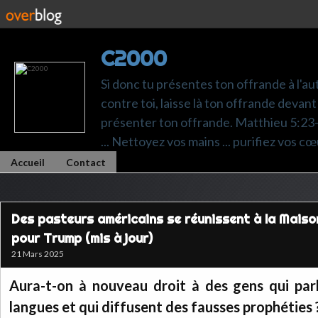
C2000
Si donc tu présentes ton offrande à l'au
contre toi, laisse là ton offrande devant 
présenter ton offrande. Matthieu 5:23-24.
... Nettoyez vos mains ... purifiez vos cœ
Accueil
Contact
Des pasteurs américains se réunissent à la Maiso
pour Trump (mis à jour)
21 Mars 2025
Aura-t-on à nouveau droit à des gens qui pa
langues et qui diffusent des fausses prophéties 