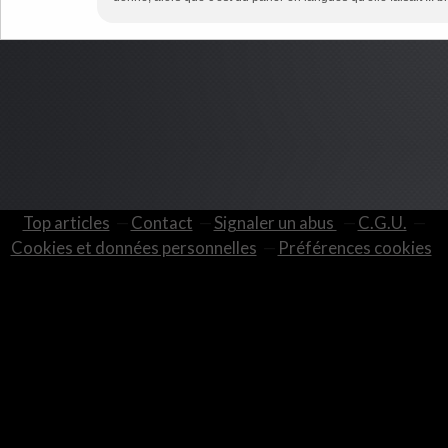
Top articles
Contact
Signaler un abus
C.G.U.
Cookies et données personnelles
Préférences cookies