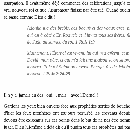
usurpation. Il avait même déjà commencé des célébrations jusqu'à c
vrai nouveau roi et que l'usurpateur finisse par être tué. Quand quel
se passe comme Dieu a dit !
Adonija tua des brebis, des boeufs et des veaux gras, p
qui est à côté d'En Roguel; et il invita tous ses frères, f
de Juda au service du roi.
1 Rois 1:9.
Maintenant, l'Éternel est vivant, lui qui m'a affermi et m'
David, mon père, et qui m'a fait une maison selon sa pr
mourra. Et le roi Salomon envoya Benaja, fils de Jehoja
mourut.
1 Rois 2:24-25
.
Il n y a jamais eu des "oui ... mais", avec l'Eternel !
Gardons les yeux bien ouverts face aux prophéties sorties de bouche
d'hier les faux prophètes ont toujours perturbé les croyants depu
devons être exigeants sur ces points dans le but de ne pas être trom
juger. Dieu lui-même a déjà dit qu'il punira tous ces prophètes qui p