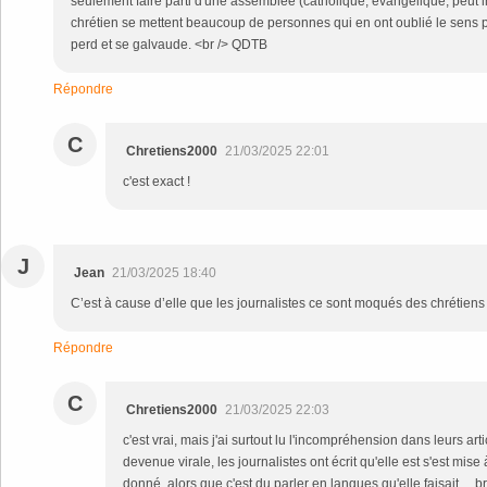
seulement faire parti d'une assemblée (catholique, évangélique, peut i
chrétien se mettent beaucoup de personnes qui en ont oublié le sens 
perd et se galvaude. <br /> QDTB
Répondre
C
Chretiens2000
21/03/2025 22:01
c'est exact !
J
Jean
21/03/2025 18:40
C’est à cause d’elle que les journalistes ce sont moqués des chrétiens 
Répondre
C
Chretiens2000
21/03/2025 22:03
c'est vrai, mais j'ai surtout lu l'incompréhension dans leurs art
devenue virale, les journalistes ont écrit qu'elle est s'est mis
donné, alors que c'est du parler en langues qu'elle faisait ... 