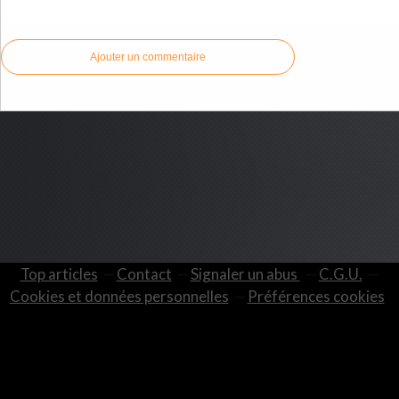
Commenter cet article
Ajouter un commentaire
Top articles
Contact
Signaler un abus
C.G.U.
Cookies et données personnelles
Préférences cookies