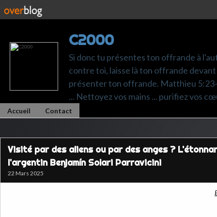
C2000
Si donc tu présentes ton offrande à l'au
contre toi, laisse là ton offrande devant 
présenter ton offrande. Matthieu 5:23-24.
... Nettoyez vos mains ... purifiez vos cœ
Accueil
Contact
Visité par des aliens ou par des anges ? L'étonna
l'argentin Benjamín Solari Parravicini
22 Mars 2025