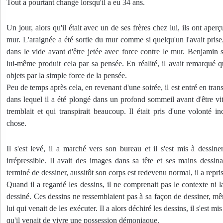
Tout a pourtant changé lorsqu'il a eu 34 ans. 
Un jour, alors qu'il était avec un de ses frères chez lui, ils ont aper
mur. L'araignée a été sortie du mur comme si quelqu'un l'avait prise, p
dans le vide avant d'être jetée avec force contre le mur. Benjamin s'
lui-même produit cela par sa pensée. 
En réalité, il avait remarqué q
objets par la simple force de la pensée. 
Peu de temps après cela, en revenant d'une soirée, il est entré en transe. 
dans lequel il a été plongé dans un profond sommeil avant d'être vit
tremblait et qui transpirait beaucoup. Il était pris d'une volonté in
chose.
Il s'est levé, il a marché vers son bureau et il s'est mis à dessin
irrépressible. Il avait des images dans sa tête et ses mains dessina
terminé de dessiner, aussitôt son corps est redevenu normal, il a repris 
Quand il a regardé les dessins, il ne comprenait pas le contexte ni la
dessiné. Ces dessins ne ressemblaient pas à sa façon de dessiner, même
lui qui venait de les exécuter. Il a alors déchiré les dessins, il s'est mi
qu'il venait de vivre une possession démoniaque.