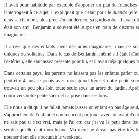
Il avait pour habitude par exemple d'apporter un plat de friandise
l'interrogeait à ce sujet, il expliquait que c'était pour le
duende
(elfe 
dans sa chambre, plus précisément derrière sa garde-robe.
Il avait d
était son ami. Benjamin a souvent été surpris en train de discuter s
imaginaire.
Il arrive que des enfants aient des amis imaginaires, mais ce so
uniques ou solitaires. Dans le cas de Benjamin, même s'il était l'aîné
l'extérieur, elle était assez présente pour lui, et il avait déjà quelques f
Dans certains pays, les parents ne laissent pas les enfants parler ou
peut-être 4 ans, je jouais avec mon grand frère et notre petite soe
trouvait un peu plus loin toute seule sous un arbre du jardin. Ap
couru vers notre petite soeur et l'a prise dans ses bras.
Elle nous a dit qu'il ne fallait jamais laisser un enfant en bas âge seul, 
s'approchent de l'enfant et commencent par jouer avec lui avant d'entr
ne sais pas si c'est vrai, mais je l'ai cru car j'ai vu la peur dans l
semble qu'elle était musulmane. Ma mère ne devait pas être très loi
potager dont elle s'occupait le weekend.