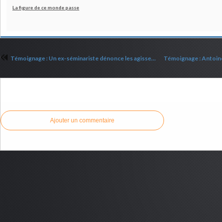
La figure de ce monde passe
Témoignage : Un ex-séminariste dénonce les agissements de prêtres gays
Commenter cet article
Ajouter un commentaire