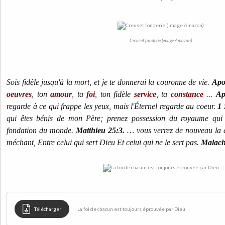
Creuset fonderie (image Amazon)
Sois fidèle jusqu'à la mort, et je te donnerai la couronne de vie.
Apo
oeuvres
, ton
amour
, ta
foi
, ton fidèle
service
, ta
constance
...
Ap
regarde à ce qui frappe les yeux, mais l'Éternel regarde au coeur.
1 
qui êtes bénis de mon Père; prenez possession du royaume qui
fondation du monde.
Matthieu 25:3.
… vous verrez de nouveau la di
méchant, Entre celui qui sert Dieu Et celui qui ne le sert pas.
Malach
Télécharger
La foi de chacun est toujours éprouvée par Dieu