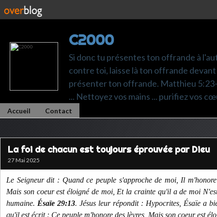
C2000
Si donc tu présentes ton offrande à l'au
contre toi, laisse là ton offrande devant 
présenter ton offrande. Matthieu 5:23-24.
... Nettoyez vos mains ... purifiez vos cœ
Accueil
Contact
La foi de chacun est toujours éprouvée par Dieu
27 Mai 2025
Le Seigneur dit : Quand ce peuple s'approche de moi, Il m'honore 
Mais son coeur est éloigné de moi, Et la crainte qu'il a de moi N'es
humaine.
Ésaïe 29:13
. Jésus leur répondit : Hypocrites, Ésaïe a bi
qu'il est écrit : Ce peuple m'honore des lèvres, Mais son coeur est é