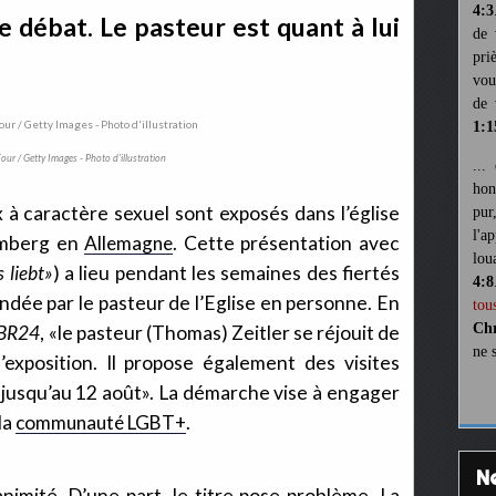
4:3
e débat. Le pasteur est quant à lui
de 
pri
vou
de 
1:1
ur / Getty Images - Photo d'illustration
...
hon
ux à caractère sexuel sont exposés dans l’église
pur
l'a
emberg en
Allemagne
. Cette présentation avec
lou
 liebt»
) a lieu pendant les semaines des fiertés
4:8
andée par le pasteur de l’Eglise en personne. En
tou
Chr
BR24
, «le pasteur (Thomas) Zeitler se réjouit de
ne 
’exposition. Il propose également des visites
 jusqu’au 12 août». La démarche vise à engager
la
communauté LGBT+
.
nimité. D’une part, le titre pose problème. La