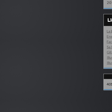
20
L
La
Ens
Fac
Sa 
Gît
Ill
Ill
40