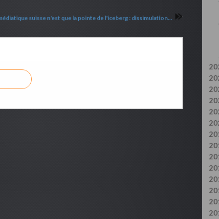
Le scandale médiatique suisse n'est que la pointe de l'iceberg : dissimulation mondiale d'abus rituels sataniques (vidéo 24min + retranscription)
20
20
20
20
20
20
20
20
20
20
20
20
20
20