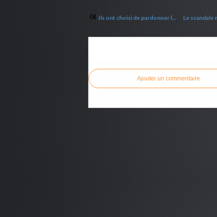
Ils ont choisi de pardonner l’impardonnable : Robin Doan
Commenter cet article
Ajouter un commentaire