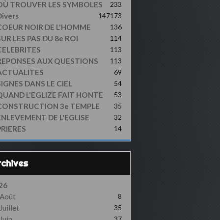
OÙ TROUVER LES SYMBOLES
233
ivers
147
173
COEUR NOIR DE L'HOMME
136
UR LES PAS DU 8e ROI
114
CELEBRITES
113
REPONSES AUX QUESTIONS
113
ACTUALITES
69
SIGNES DANS LE CIEL
54
QUAND L'EGLIZE FAIT HONTE
53
CONSTRUCTION 3e TEMPLE
35
ENLEVEMENT DE L'EGLISE
32
PRIERES
14
Archives
26
Août
8
Juillet
35
Juin
37