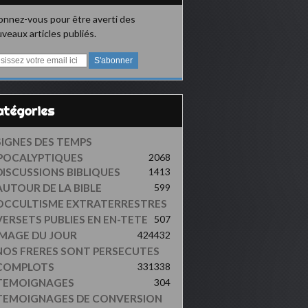
nnez-vous pour être averti des
veaux articles publiés.
Catégories
SIGNES DES TEMPS
POCALYPTIQUES
2068
DISCUSSIONS BIBLIQUES
1413
AUTOUR DE LA BIBLE
599
OCCULTISME EXTRATERRESTRES
VERSETS PUBLIES EN EN-TETE
507
IMAGE DU JOUR
424
432
NOS FRERES SONT PERSECUTES
COMPLOTS
331
338
TEMOIGNAGES
304
TEMOIGNAGES DE CONVERSION