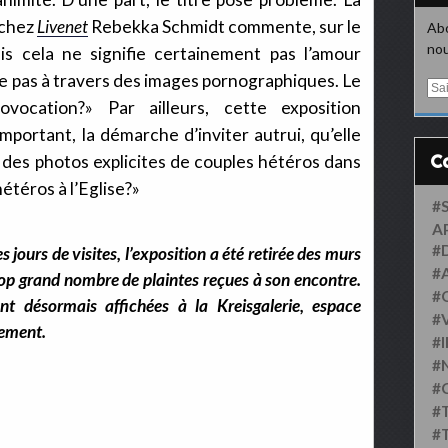
 chez
Livenet
Rebekka Schmidt commente, sur le
Abo
nou
is cela ne signifie certainement pas l’amour
te pas à travers des images pornographiques. Le
E
m
ovocation?» Par ailleurs, cette exposition
a
portant, la démarche d’inviter autrui, qu’elle
i
l
 des photos explicites de couples hétéros dans
hétéros à l’Eglise?»
#
A
#
 jours de visites, l’exposition a été retirée des murs
#
 trop grand nombre de plaintes reçues à son encontre.
#
nt désormais affichées à la Kreisgalerie, espace
#
lement.
#
#
#
#
#