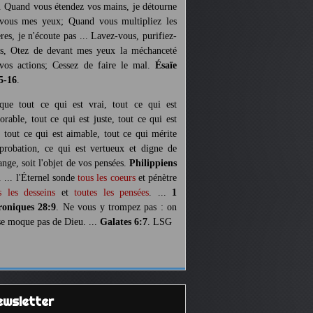
. Quand vous étendez vos mains, je détourne
vous mes yeux; Quand vous multipliez les
ères, je n'écoute pas ... Lavez-vous, purifiez-
s, Otez de devant mes yeux la méchanceté
vos actions; Cessez de faire le mal.
Ésaïe
5-16
.
 que tout ce qui est vrai, tout ce qui est
orable, tout ce qui est juste, tout ce qui est
, tout ce qui est aimable, tout ce qui mérite
pprobation, ce qui est vertueux et digne de
ange, soit l'objet de vos pensées.
Philippiens
. ... l'Éternel sonde
tous les coeurs
et pénètre
s les desseins
et
toutes les pensées
. ...
1
oniques 28:9
. Ne vous y trompez pas : on
se moque pas de Dieu. ...
Galates 6:7
. LSG
Newsletter