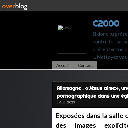
C2000
Si donc tu prése
contre toi, laiss
présenter ton of
... Nettoyez vos 
Accueil
Contact
Allemagne : «Jésus aime», un
pornographique dans une égl
5 Août 2023
Exposées dans la salle 
des images explici