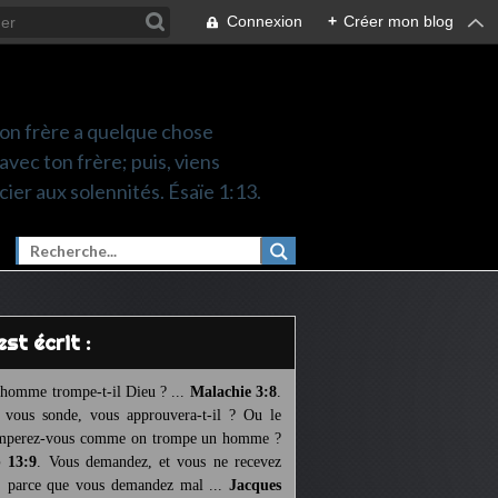
Connexion
+
Créer mon blog
 ton frère a quelque chose
 avec ton frère; puis, viens
cier aux solennités. Ésaïe 1:13.
l est écrit :
homme trompe-t-il Dieu ? ...
Malachie 3:8
.
l vous sonde, vous approuvera-t-il ? Ou le
mperez-vous comme on trompe un homme ?
 13:9
. Vous demandez, et vous ne recevez
, parce que vous demandez mal ...
Jacques