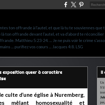
ntes ton offrande à l'autel, et que là tu te souviennes que
e là ton offrande devant l'autel, et va d'abord te réconcilier
frande. Matthieu 5:23-24. ... Je ne puis voir le crime s'asso
mains ... purifiez vos cœurs ... Jacques 4:8. LSG
e exposition queer à caractère
I
ise
Un 
S'i
tro
de culte d’une église à Nuremberg,
Job
tes mêlant homosexualité et
pas