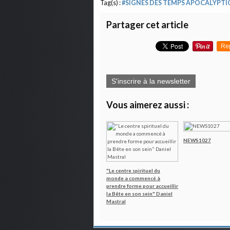
Tag(s) :
#SIGNES DES TEMPS APOCALYPTI
Partager cet article
Re
S'inscrire à la newsletter
Vous aimerez aussi :
NEWS1027
"Le centre spirituel du
monde a commencé à
prendre forme pour accueillir
la Bête en son sein" Daniel
Mastral