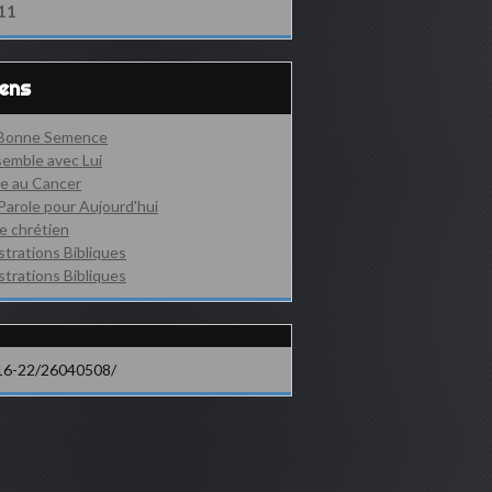
11
iens
 Bonne Semence
emble avec Lui
e au Cancer
Parole pour Aujourd'hui
e chrétien
ustrations Bibliques
ustrations Bibliques
16-22/26040508/