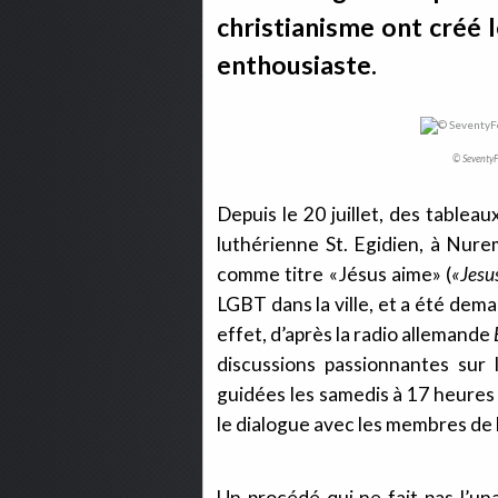
christianisme ont créé l
enthousiaste.
© SeventyFo
Depuis le 20 juillet, des tablea
luthérienne St. Egidien, à Nur
comme titre «Jésus aime» (
«Jesus
LGBT dans la ville, et a été dem
effet, d’après la radio allemande
discussions passionnantes sur l
guidées les samedis à 17 heures
le dialogue avec les membres de 
Un procédé qui ne fait pas l’una