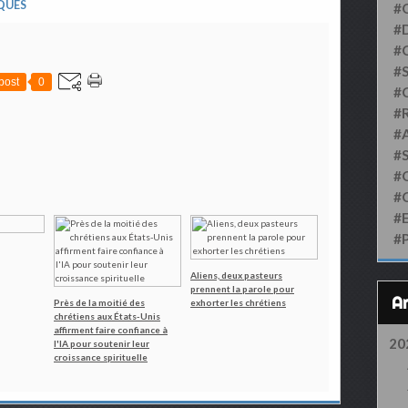
QUES
#
#D
#
#S
post
0
#
#
#
#
#
#
#
#
Aliens, deux pasteurs
prennent la parole pour
Près de la moitié des
exhorter les chrétiens
chrétiens aux États-Unis
affirment faire confiance à
20
l'IA pour soutenir leur
croissance spirituelle