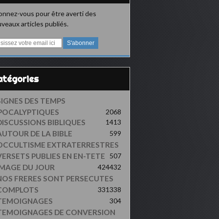
nnez-vous pour être averti des
veaux articles publiés.
Catégories
SIGNES DES TEMPS
POCALYPTIQUES
2068
DISCUSSIONS BIBLIQUES
1413
AUTOUR DE LA BIBLE
599
OCCULTISME EXTRATERRESTRES
VERSETS PUBLIES EN EN-TETE
507
IMAGE DU JOUR
424
432
NOS FRERES SONT PERSECUTES
COMPLOTS
331
338
TEMOIGNAGES
304
TEMOIGNAGES DE CONVERSION