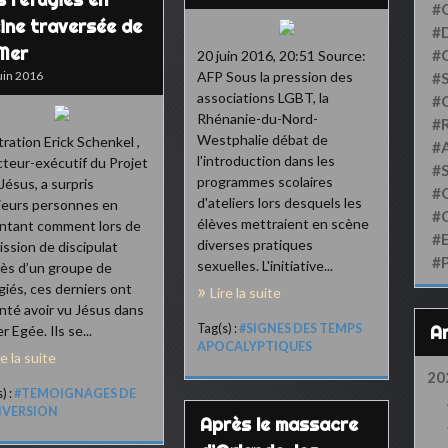
#
eine traversée de
#D
 Mer
#
20 juin 2016, 20:51 Source:
uin 2016
AFP Sous la pression des
#S
associations LGBT, la
#
Rhénanie-du-Nord-
#
Westphalie débat de
stration Erick Schenkel ,
#
l'introduction dans les
cteur-exécutif du Projet
#
programmes scolaires
 Jésus, a surpris
#
d'ateliers lors desquels les
ieurs personnes en
#
élèves mettraient en scène
ntant comment lors de
#
diverses pratiques
ission de discipulat
#
sexuelles. L'initiative...
ès d’un groupe de
giés, ces derniers ont
Lire la suite
nté avoir vu Jésus dans
Tag(s) :
#SIGNES DES TEMPS
r Egée. Ils se...
APOCALYPTIQUES
re la suite
20
) :
#TEMOIGNAGES DE
VERSION
Après le massacre