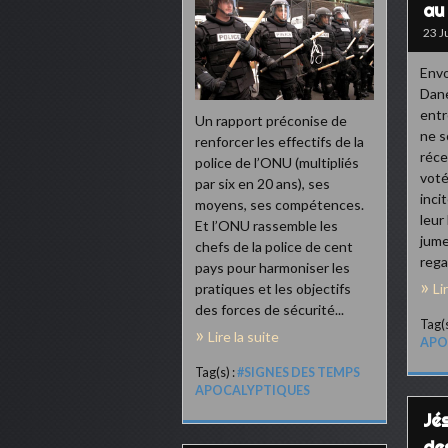
au
23 J
Envo
Dane
ent
Un rapport préconise de
ne s
renforcer les effectifs de la
réce
police de l’ONU (multipliés
voté
par six en 20 ans), ses
inci
moyens, ses compétences.
leur 
Et l’ONU rassemble les
jume
chefs de la police de cent
rega
pays pour harmoniser les
Li
pratiques et les objectifs
des forces de sécurité...
Tag(s
Lire la suite
APO
Tag(s) :
#SIGNES DES TEMPS
APOCALYPTIQUES
Jé
de