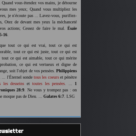
. Quand vous étendez vos mains, je détourne
vous mes yeux; Quand vous multipliez les
ères, je n'écoute pas ... Lavez-vous, purifiez-
s, Otez de devant mes yeux la méchanceté
vos actions; Cessez de faire le mal.
Ésaïe
5-16
.
 que tout ce qui est vrai, tout ce qui est
orable, tout ce qui est juste, tout ce qui est
, tout ce qui est aimable, tout ce qui mérite
pprobation, ce qui est vertueux et digne de
ange, soit l'objet de vos pensées.
Philippiens
. ... l'Éternel sonde
tous les coeurs
et pénètre
s les desseins
et
toutes les pensées
. ...
1
oniques 28:9
. Ne vous y trompez pas : on
se moque pas de Dieu. ...
Galates 6:7
. LSG
Newsletter