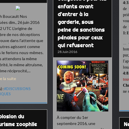
4:3
enfants avant
de 
d'entrer à la
pri
h Boucault Nos
garderie, sous
vou
ées dim., 26 juin 2016
de 
2 UTC L'origine de
peine de sanctions
1:1
re de nos déceptions
pénales pour ceux
rouve dans l'attente que
...
qui refuseront
autres agissent comme
hon
28 Juin 2016
 le ferions nous-mêmes.
pur
s attendons la même
l'a
érité, le même altruisme,
lou
ême réciprocité,...
4:8
re la suite
tou
Chr
) :
#DISCUSSIONS
ne 
LIQUES
plosion du
À compter du 1er
urisme zoophile
septembre 2016, une