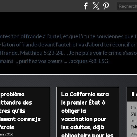
ntes ton offrande à l'autel, et que là tu te souviennes que
e là ton offrande devant l'autel, et va d'abord te réconcilier
frande. Matthieu 5:23-24. ... Je ne puis voir le crime s'asso
mains ... purifiez vos cœurs ... Jacques 4:8. LSG
 problème
La Californie sera
I
attendre des
le premier État à
Un 
res qu'ils
obliger la
S'i
issent comme je
vaccination pour
tro
ferais
les adultes, déjà
Job
pas
uin 2016
obligatoire pour les