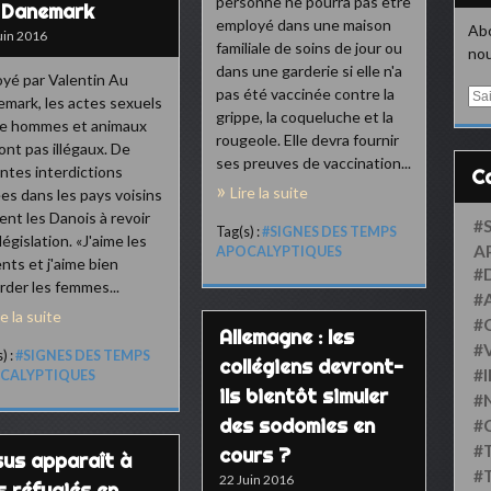
personne ne pourra pas être
 Danemark
employé dans une maison
Abo
uin 2016
familiale de soins de jour ou
nou
dans une garderie si elle n'a
yé par Valentin Au
pas été vaccinée contre la
E
mark, les actes sexuels
m
grippe, la coqueluche et la
re hommes et animaux
a
rougeole. Elle devra fournir
ont pas illégaux. De
i
ses preuves de vaccination...
ntes interdictions
l
Lire la suite
es dans les pays voisins
tent les Danois à revoir
#
Tag(s) :
#SIGNES DES TEMPS
législation. «J'aime les
A
APOCALYPTIQUES
nts et j'aime bien
#
rder les femmes...
#
re la suite
#
Allemagne : les
#
) :
#SIGNES DES TEMPS
collégiens devront-
#
CALYPTIQUES
ils bientôt simuler
#
des sodomies en
#
#
cours ?
sus apparaît à
#
22 Juin 2016
s réfugiés en