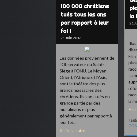
100 000 chrétiens
pl
tués tous les ans
la
par rapport à leur
21 J
foi !
21 Juin 2016
Illu
dire
Film
Les données proviennent de
plus
l’Observateur du Saint-
raco
Siège à l’ONU. Le Moyen-
sa m
Orient, l’Afrique et l’Asie,
aupr
sont le théâtre des plus
réfu
grands massacres des
raco
chrétiens. Ils sont tués en
la me
grande partie par des
musulmans et plus
Li
généralement par rapport à
Tag(s
leur foi...
CON
Lire la suite