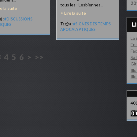
20
tous les : Lesbiennes...
re la suite
Lire la suite
) :
#DISCUSSIONS
L
Tag(s) :
#SIGNES DES TEMPS
LIQUES
APOCALYPTIQUES
La
Ens
Fac
3
4
5
6
>
>>
Sa 
Gît
Ill
Ill
40