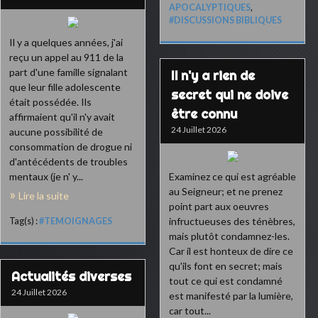
APOCALYPTIQUES
,
#DISCUSSIONS BIBLIQUES
Il y a quelques années, j'ai
reçu un appel au 911 de la
part d'une famille signalant
Il n'y a rien de
que leur fille adolescente
secret qui ne doive
était possédée. Ils
être connu
affirmaient qu'il n'y avait
24 Juillet 2026
aucune possibilité de
consommation de drogue ni
d'antécédents de troubles
mentaux (je n' y...
Examinez ce qui est agréable
au Seigneur; et ne prenez
Lire la suite
point part aux oeuvres
infructueuses des ténèbres,
Tag(s) :
#TEMOIGNAGES
mais plutôt condamnez-les.
Car il est honteux de dire ce
qu'ils font en secret; mais
Actualités diverses
tout ce qui est condamné
24 Juillet 2026
est manifesté par la lumière,
car tout...