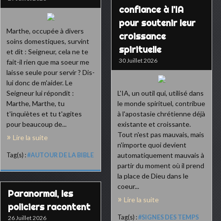
confiance à l'IA
pour soutenir leur
Marthe, occupée à divers
croissance
soins domestiques, survint
spirituelle
et dit : Seigneur, cela ne te
30 Juillet 2026
fait-il rien que ma soeur me
laisse seule pour servir ? Dis-
lui donc de m'aider. Le
Seigneur lui répondit :
L'IA, un outil qui, utilisé dans
Marthe, Marthe, tu
le monde spirituel, contribue
t'inquiètes et tu t'agites
à l'apostasie chrétienne déjà
pour beaucoup de...
existante et croissante.
Tout n'est pas mauvais, mais
Lire la suite
n'importe quoi devient
automatiquement mauvais à
Tag(s) :
#AUTOUR DE LA BIBLE
partir du moment où il prend
la place de Dieu dans le
coeur...
Paranormal, les
Lire la suite
policiers racontent
Tag(s) :
#SIGNES DES TEMPS
26 Juillet 2026