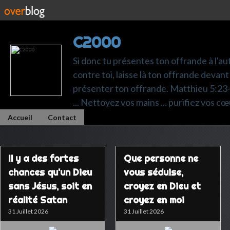
C2000
Si donc tu présentes ton offrande à l'au
contre toi, laisse là ton offrande devant 
présenter ton offrande. Matthieu 5:23-24.
... Nettoyez vos mains ... purifiez vos cœ
Accueil
Contact
Il y a des fortes
Que personne ne
chances qu'un Dieu
vous séduise,
sans Jésus, soit en
croyez en Dieu et
réalité Satan
croyez en moi
31 Juillet 2026
31 Juillet 2026