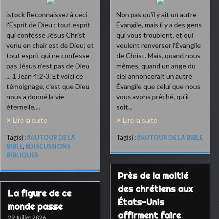
istock Reconnaissez à ceci
Non pas qu'il y ait un autre
l'Esprit de Dieu : tout esprit
Évangile, mais il y a des gens
qui confesse Jésus Christ
qui vous troublent, et qui
venu en chair est de Dieu; et
veulent renverser l'Évangile
tout esprit qui ne confesse
de Christ. Mais, quand nous-
pas Jésus n'est pas de Dieu
mêmes, quand un ange du
... 1 Jean 4:2-3. Et voici ce
ciel annoncerait un autre
témoignage, c'est que Dieu
Évangile que celui que nous
nous a donné la vie
vous avons prêché, qu'il
éternelle,...
soit...
Lire la suite
Lire la suite
Tag(s) :
#AUTOUR DE LA
Tag(s) :
#AUTOUR DE LA BIBLE
BIBLE
,
#DISCUSSIONS
BIBLIQUES
Près de la moitié
des chrétiens aux
La figure de ce
États-Unis
monde passe
affirment faire
29 Juillet 2026