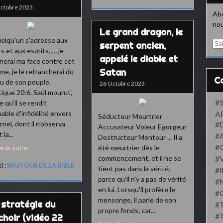
ctobre 2023
Abo
nou
Le grand dragon, le
uelqu'un s'adresse aux
E
serpent ancien,
s et aux esprits, … je
m
appelé le diable et
nerai ma face contre cet
a
i
Satan
e, je le retrancherai du
l
eu de son peuple.
26 Octobre 2023
tique 20:6. Saül mourut,
#
e qu'il se rendit
able d'infidélité envers
A
Séducteur Meurtrier
ernel, dont il n'observa
#
Accusateur Voleur Egorgeur
 la...
#
Destructeur Menteur ... Il a
#
re la suite
été meurtrier dès le
commencement, et il ne se
#
) :
#AUTOUR DE LA BIBLE
tient pas dans la vérité,
#
parce qu'il n'y a pas de vérité
#
en lui. Lorsqu'il profère le
#
mensonge, il parle de son
 stratégie du
#
propre fonds; car...
#
choir (vidéo 22