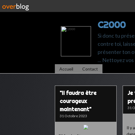
C2000
Si donc tu prése
contre toi, laiss
présenter ton of
... Nettoyez vos 
Accueil
Contact
"Il faudra être
Je
courageux
pr
31 O
maintenant"
31 Octobre 2023
Il y
dans