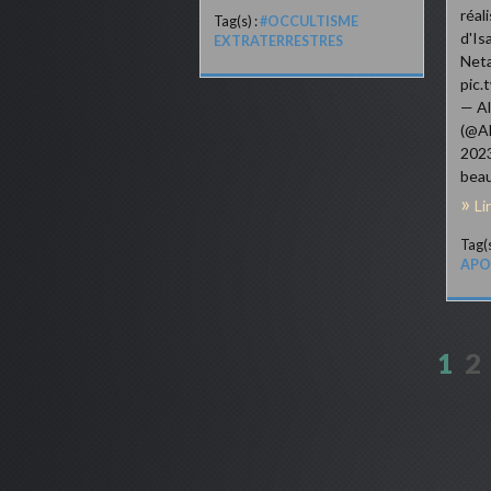
réal
Tag(s) :
#OCCULTISME
d'Is
EXTRATERRESTRES
Net
pic.
— Al
(@Al
2023
beau
Li
Tag(s
APO
1
2