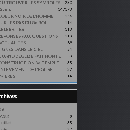
OÙ TROUVER LES SYMBOLES
233
ivers
147
173
COEUR NOIR DE L'HOMME
136
UR LES PAS DU 8e ROI
114
CELEBRITES
113
REPONSES AUX QUESTIONS
113
ACTUALITES
69
SIGNES DANS LE CIEL
54
QUAND L'EGLIZE FAIT HONTE
53
CONSTRUCTION 3e TEMPLE
35
ENLEVEMENT DE L'EGLISE
32
PRIERES
14
Archives
26
Août
8
Juillet
35
Juin
37