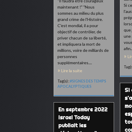
"Il faudra être courageux
Si ce
maintenant !" "Nous
l'aur
sommes au milieu du plus
prép
grand crime de l'Histoire.
lors
C'est mondial, il a pour
que 
objectif de contrôler, de
une 
priver chacun de sa liberté,
vous
et impliquera la mort de
afin..
millions, voire de milliards de
personnes
Li
supplémentaires....
Tag(s
Lire la suite
Tag(s) :
#SIGNES DES TEMPS
APOCALYPTIQUES
Si
s'
mo
En septembre 2022
esp
Israel Today
to
publiait les
co