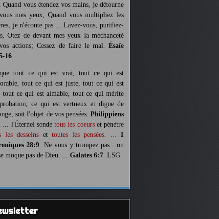
. Quand vous étendez vos mains, je détourne
vous mes yeux; Quand vous multipliez les
ères, je n'écoute pas ... Lavez-vous, purifiez-
s, Otez de devant mes yeux la méchanceté
vos actions; Cessez de faire le mal.
Ésaïe
5-16
.
 que tout ce qui est vrai, tout ce qui est
orable, tout ce qui est juste, tout ce qui est
, tout ce qui est aimable, tout ce qui mérite
pprobation, ce qui est vertueux et digne de
ange, soit l'objet de vos pensées.
Philippiens
. ... l'Éternel sonde
tous les coeurs
et pénètre
s les desseins
et
toutes les pensées
. ...
1
oniques 28:9
. Ne vous y trompez pas : on
se moque pas de Dieu. ...
Galates 6:7
. LSG
Newsletter