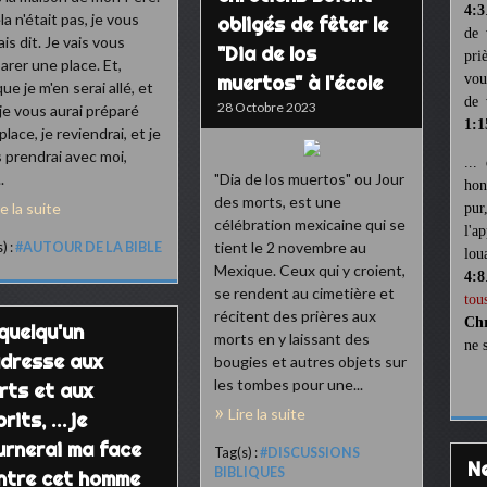
4:3
la n'était pas, je vous
obligés de fêter le
de 
ais dit. Je vais vous
"Dia de los
pri
arer une place. Et,
muertos" à l'école
vou
que je m'en serai allé, et
de 
28 Octobre 2023
je vous aurai préparé
1:1
place, je reviendrai, et je
 prendrai avec moi,
...
.
"Dia de los muertos" ou Jour
hon
des morts, est une
re la suite
pur
célébration mexicaine qui se
l'a
tient le 2 novembre au
) :
#AUTOUR DE LA BIBLE
lou
Mexique. Ceux qui y croient,
4:8
se rendent au cimetière et
tou
récitent des prières aux
Chr
 quelqu'un
morts en y laissant des
ne 
adresse aux
bougies et autres objets sur
les tombes pour une...
rts et aux
Lire la suite
rits, … je
urnerai ma face
Tag(s) :
#DISCUSSIONS
BIBLIQUES
ntre cet homme