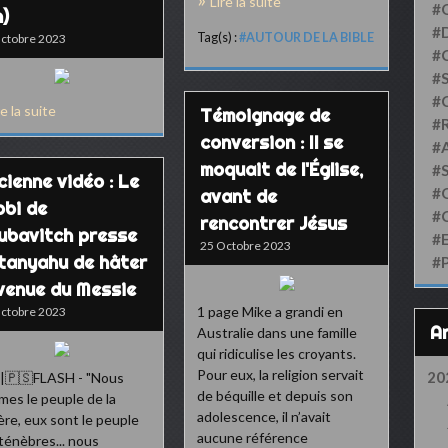
Lire la suite
#
n)
#D
Tag(s) :
#AUTOUR DE LA BIBLE
ctobre 2023
#
#S
#
re la suite
Témoignage de
#
conversion : Il se
#
moquait de l'Église,
#
cienne vidéo : Le
#
avant de
bbi de
#
rencontrer Jésus
ubavitch presse
#
25 Octobre 2023
tanyahu de hâter
#
 venue du Messie
1 page Mike a grandi en
ctobre 2023
Australie dans une famille
qui ridiculise les croyants.
Pour eux, la religion servait
20
|🇵🇸FLASH - "Nous
de béquille et depuis son
es le peuple de la
adolescence, il n’avait
ère, eux sont le peuple
aucune référence
ténèbres... nous