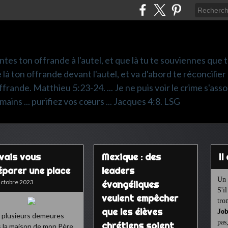
ntes ton offrande à l'autel, et que là tu te souviennes que
e là ton offrande devant l'autel, et va d'abord te réconcilier
frande. Matthieu 5:23-24. ... Je ne puis voir le crime s'asso
mains ... purifiez vos cœurs ... Jacques 4:8. LSG
 vais vous
Mexique : des
I
éparer une place
leaders
Un 
ctobre 2023
évangéliques
S'i
veulent empêcher
tro
que les élèves
Job
 a plusieurs demeures
pas
chrétiens soient
 la maison de mon Père.