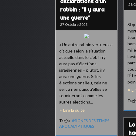
déclarations d'un
28 O
rabbin : "Il y aura
une guerre"
Si q
27 Octobre 2023
mort
tour
homm
« Un autre rabbin vertueux a
mili
dit que selon la situation
Lévi
actuelle dans le ciel, il n'y
parc
aura pas d'élections
coup
israéliennes – plutôt, il y
l'Ét
aura une guerre. Si les
point
élections ont lieu, cela ne
sert à rien puisqu'elles se
Li
termineront comme les
Tag(s
autres élections...
Lire la suite
Tag(s) :
#SIGNES DES TEMPS
La
APOCALYPTIQUES
ha