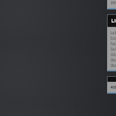
20
L
La
Ens
Fac
Sa 
Gît
Ill
Ill
40