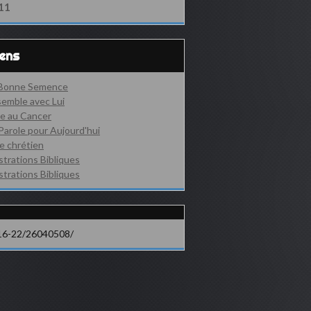
11
iens
 Bonne Semence
emble avec Lui
e au Cancer
Parole pour Aujourd'hui
e chrétien
ustrations Bibliques
ustrations Bibliques
16-22/26040508/