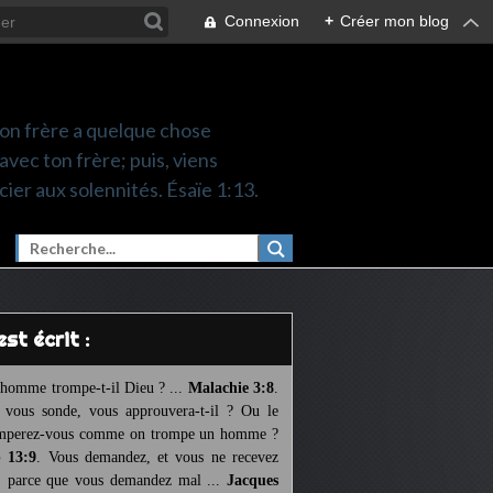
Connexion
+
Créer mon blog
 ton frère a quelque chose
 avec ton frère; puis, viens
cier aux solennités. Ésaïe 1:13.
l est écrit :
homme trompe-t-il Dieu ? ...
Malachie 3:8
.
l vous sonde, vous approuvera-t-il ? Ou le
mperez-vous comme on trompe un homme ?
 13:9
. Vous demandez, et vous ne recevez
, parce que vous demandez mal ...
Jacques