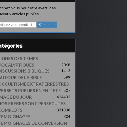
nnez-vous pour être averti des
veaux articles publiés.
Catégories
SIGNES DES TEMPS
POCALYPTIQUES
2068
DISCUSSIONS BIBLIQUES
1413
AUTOUR DE LA BIBLE
599
OCCULTISME EXTRATERRESTRES
VERSETS PUBLIES EN EN-TETE
507
IMAGE DU JOUR
424
432
NOS FRERES SONT PERSECUTES
COMPLOTS
331
338
TEMOIGNAGES
304
TEMOIGNAGES DE CONVERSION