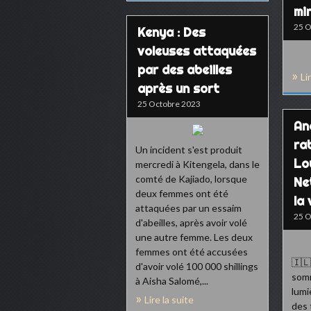
mi
25 O
Kenya : Des
voleuses attaquées
par des abeilles
Li
après un sort
25 Octobre 2023
An
ra
Un incident s'est produit
Lo
mercredi à Kitengela, dans le
comté de Kajiado, lorsque
Ne
deux femmes ont été
la
attaquées par un essaim
25 O
d'abeilles, après avoir volé
une autre femme. Les deux
femmes ont été accusées
🇮🇱
d'avoir volé 100 000 shillings
somm
à Aisha Salomé,...
lumi
Lire la suite
des 