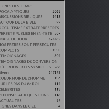
SIGNES DES TEMPS
POCALYPTIQUES
2068
DISCUSSIONS BIBLIQUES
1413
AUTOUR DE LA BIBLE
599
OCCULTISME EXTRATERRESTRES
VERSETS PUBLIES EN EN-TETE
507
IMAGE DU JOUR
424
432
NOS FRERES SONT PERSECUTES
COMPLOTS
331
338
TEMOIGNAGES
304
TEMOIGNAGES DE CONVERSION
OÙ TROUVER LES SYMBOLES
233
ivers
147
173
COEUR NOIR DE L'HOMME
136
UR LES PAS DU 8e ROI
114
CELEBRITES
113
REPONSES AUX QUESTIONS
113
ACTUALITES
69
SIGNES DANS LE CIEL
54