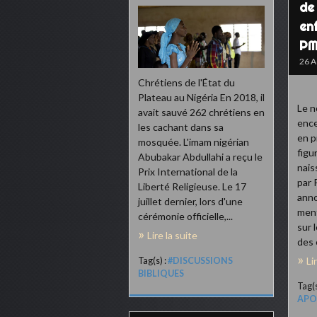
de
en
P
26 A
Chrétiens de l'État du
Plateau au Nigéria En 2018, il
Le n
avait sauvé 262 chrétiens en
ence
les cachant dans sa
en p
mosquée. L'imam nigérian
figu
Abubakar Abdullahi a reçu le
nais
Prix International de la
par 
Liberté Religieuse. Le 17
anno
juillet dernier, lors d'une
ment
cérémonie officielle,...
sur 
Lire la suite
des 
Li
Tag(s) :
#DISCUSSIONS
BIBLIQUES
Tag(s
APO