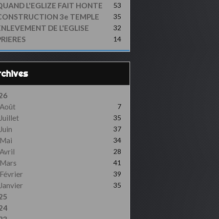
QUAND L'EGLIZE FAIT HONTE
53
CONSTRUCTION 3e TEMPLE
35
ENLEVEMENT DE L'EGLISE
32
PRIERES
14
Archives
26
Août
7
Juillet
35
Juin
37
Mai
34
Avril
28
Mars
41
Février
39
Janvier
35
25
24