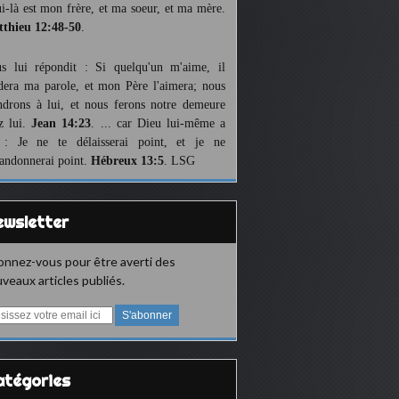
ui-là est mon frère, et ma soeur, et ma mère.
thieu 12:48-50
.
us lui répondit : Si quelqu'un m'aime, il
dera ma parole, et mon Père l'aimera; nous
ndrons à lui, et nous ferons notre demeure
z lui.
Jean 14:23
. ... car Dieu lui-même a
 : Je ne te délaisserai point, et je ne
bandonnerai point.
Hébreux 13:5
. LSG
Newsletter
nnez-vous pour être averti des
veaux articles publiés.
Catégories