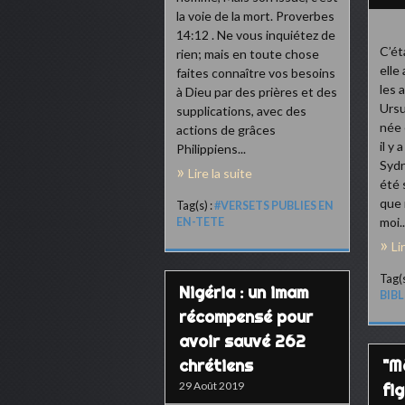
la voie de la mort. Proverbes
14:12 . Ne vous inquiétez de
C’éta
rien; mais en toute chose
elle 
faites connaître vos besoins
les 
à Dieu par des prières et des
Ursu
supplications, avec des
née 
actions de grâces
il y
Philippiens...
Sydn
Lire la suite
été 
que 
Tag(s) :
#VERSETS PUBLIES EN
moi..
EN-TETE
Li
Tag(s
Nigéria : un imam
BIB
récompensé pour
avoir sauvé 262
chrétiens
"M
29 Août 2019
fig