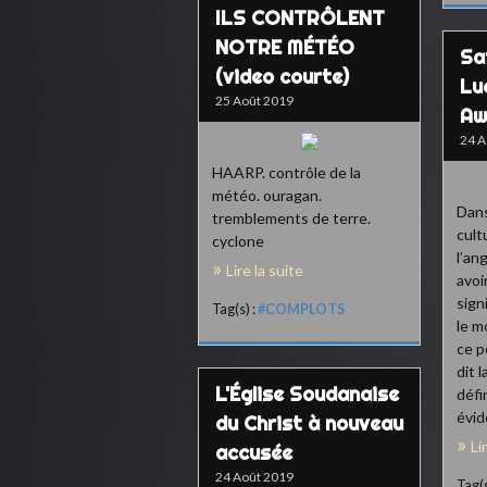
ILS CONTRÔLENT
NOTRE MÉTÉO
Sa
(video courte)
Lu
25 Août 2019
Aw
24 A
HAARP. contrôle de la
météo. ouragan.
Dans
tremblements de terre.
cult
cyclone
l’an
Lire la suite
avoi
sign
Tag(s) :
#COMPLOTS
le m
ce p
dit 
L'Église Soudanaise
défi
évid
du Christ à nouveau
Li
accusée
24 Août 2019
Tag(s