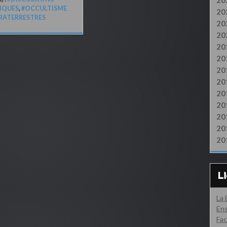
20
LIQUES
,
#OCCULTISME
20
RATERRESTRES
20
20
20
20
20
20
20
20
20
20
20
L
La
Ens
Fac