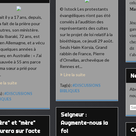
cel
© Istock Les protestants
Mat
évangéliques n’ont pas été
it il y a 17 ans, depuis,
conviés à l'audition des
Jés
a fait de la prière pour
représentants des cultes
gar
autres, son ministère.
sur le projet de loi relatif à la
vie
la Ibaraki, 72 ans, est
bioéthique, ce jeudi 29 août.
che
en Allemagne, et a vécu
Seuls Haim Korsia, Grand
dit
 a quelques années à
rabbin de France, Pierre
t'a
ey, en Australie : « J'ai
d’Ornellas, archevêque de
sauvée à 55 ans parce
Rennes et...
ma sœur a prié pour
.
Lire la suite
re la suite
Tag(s) :
#DISCUSSIONS
Abo
BIBLIQUES
) :
#DISCUSSIONS
nou
LIQUES
E
m
Seigneur :
a
ère" et "mère"
Augmente-nous la
i
l
urera sur l'acte
foi