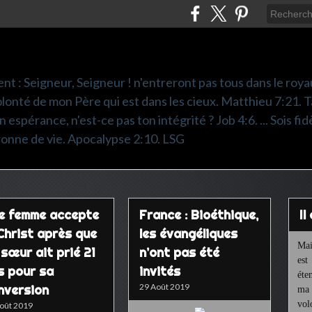
nt : Seigneur, Seigneur ! n'entreront pas tous dans le roya
 volonté de mon Père qui est dans les cieux. Matthieu 7:21. T
 espérance, n'est-ce pas ton intégrité ? Job 4:6. ... Sois fidè
ronne de vie. Apocalypse 2:10. LSG
e femme accepte
France : Bioéthique,
I
 Christ après que
les évangéliques
Mai
 sœur ait prié 21
n’ont pas été
est
s pour sa
invités
éte
29 Août 2019
nversion
ma 
vol
oût 2019