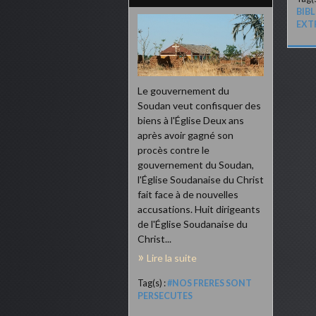
BIB
EXT
Le gouvernement du
Soudan veut confisquer des
biens à l'Église Deux ans
après avoir gagné son
procès contre le
gouvernement du Soudan,
l'Église Soudanaise du Christ
fait face à de nouvelles
accusations. Huit dirigeants
de l'Église Soudanaise du
Christ...
Lire la suite
Tag(s) :
#NOS FRERES SONT
PERSECUTES