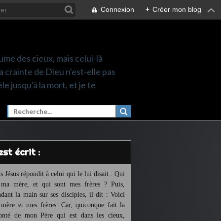
Connexion
+
Créer mon blog
ume des cieux, mais celui-là
a crainte de Dieu n'est-elle pas
le jusqu'à la mort, et je te
l est écrit :
s Jésus répondit à celui qui le lui disait : Qui
 ma mère, et qui sont mes frères ? Puis,
ndant la main sur ses disciples, il dit : Voici
mère et mes frères. Car, quiconque fait la
onté de mon Père qui est dans les cieux,