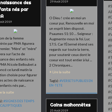
29 Août 2019
 naissance des
#
fants nés par
A
MA
#
O Dieu ! crée en moi un
oût 2019
#
coeur pur, Renouvelle en moi
un esprit bien disposé.
#
Psaumes 51:10 … Seigneur :
#
om de la femme
Augmente-nous la foi. Luc
#
inte par PMA figurera
17:5. Car l'Éternel étend ses
#
remier. "Mère" et "mère"
regards sur toute la terre,
#
rera sur l'acte de
pour soutenir ceux dont le
#
sance des enfants nés
coeur est tout entier à lui ...
#
PMA N icole Belloubet a
2 Chroniques...
#
ncé ce lundi matin la
Lire la suite
#D
ion choisie pour figurer
les actes de naissance
#
Tag(s) :
#VERSETS PUBLIES EN
enfants nés par...
EN-TETE
#S
#
re la suite
#
) :
#SIGNES DES TEMPS
#
Gains malhonnêtes
CALYPTIQUES
#
25 Août 2019