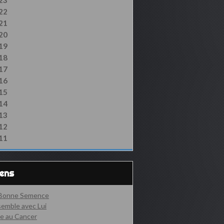
23
22
21
20
19
18
17
16
15
14
13
12
11
iens
 Bonne Semence
emble avec Lui
e au Cancer