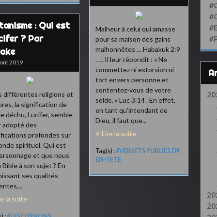
#
#
tanisme : Qui est
#
Malheur à celui qui amasse
cifer ? Par
#
pour sa maison des gains
malhonnêtes … Habakuk 2:9
ake
. … Il leur répondit : « Ne
oût 2019
commettez ni extorsion ni
tort envers personne et
contentez-vous de votre
 différentes religions et
20
solde. » Luc 3:14 . En effet,
ures, la signification de
en tant qu’intendant de
ge déchu, Lucifer, semble
Dieu, il faut que...
r adopté des
Lire la suite
ifications profondes sur
onde spirituel. Qui est
Tag(s) :
#VERSETS PUBLIES EN
ersonnage et que nous
EN-TETE
la Bible à son sujet ? En
nissant ses qualités
entes,...
20
re la suite
20
) :
#DISCUSSIONS