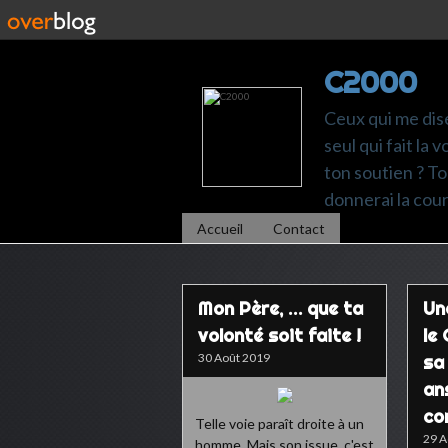
C2000
Ceux qui me dise
seul qui fait la
ton soutien ? Ton
donnerai la cou
Accueil
Contact
Mon Père, … que ta
Un
volonté soit faite !
le
30 Août 2019
sa
an
co
Telle voie paraît droite à un
29 A
homme, Mais son issue, c'est