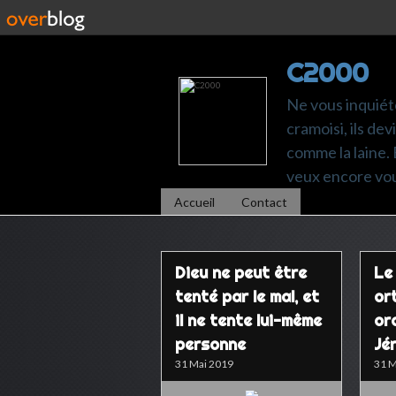
C2000
Ne vous inquiéte
cramoisi, ils de
comme la laine. É
veux encore vou
Accueil
Contact
Dieu ne peut être
Le
tenté par le mal, et
or
il ne tente lui-même
or
personne
Jé
31 Mai 2019
31 M