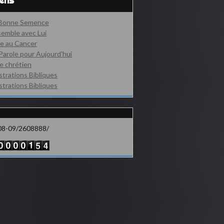
iens
 Bonne Semence
emble avec Lui
e au Cancer
Parole pour Aujourd'hui
e chrétien
ustrations Bibliques
ustrations Bibliques
08-09/2608888/