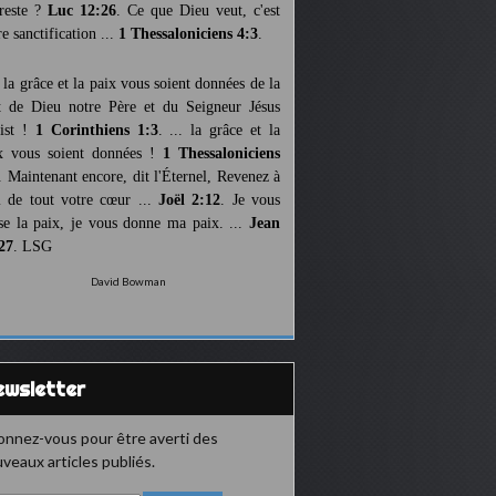
reste ?
Luc 12:26
. Ce que Dieu veut, c'est
re sanctification ...
1 Thessaloniciens 4:3
.
 la grâce et la paix vous soient données de la
t de Dieu notre Père et du Seigneur Jésus
ist !
1 Corinthiens 1:3
. ... la grâce et la
x vous soient données !
1 Thessaloniciens
. Maintenant encore, dit l'Éternel, Revenez à
 de tout votre cœur ...
Joël 2:12
. Je vous
sse la paix, je vous donne ma paix. ...
Jean
27
. LSG
David Bowman
Newsletter
nnez-vous pour être averti des
veaux articles publiés.