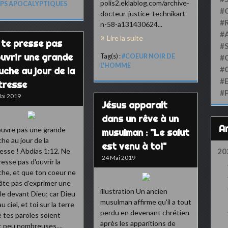
polis2.eklablog.com/archive-
PS APOCALYPTIQUES
#
docteur-justice-technikart-
#
n-58-a131430624...
#
Lire la suite
 te presse pas
#
ouvrir une grande
Tag(s) :
#COEUR NOIR DE
#
L'HOMME
#
uche au jour de la
#
tresse
#
ai 2019
Jésus apparaît
dans un rêve à un
ouvre pas une grande
musulman : "Le salut
he au jour de la
est venu à toi"
esse ! Abdias 1:12. Ne
20
24 Mai 2019
resse pas d'ouvrir la
he, et que ton coeur ne
âte pas d'exprimer une
illustration Un ancien
le devant Dieu; car Dieu
musulman affirme qu'il a tout
u ciel, et toi sur la terre
perdu en devenant chrétien
e tes paroles soient
après les apparitions de
 peu nombreuses....