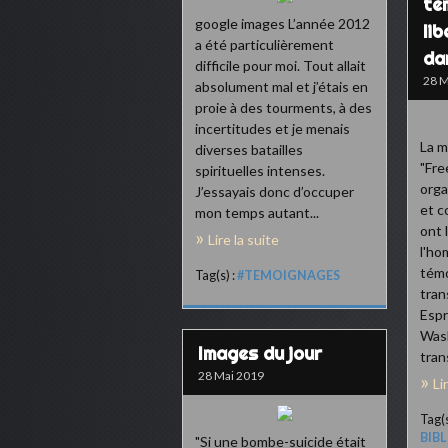
té
google images L’année 2012
li
a été particulièrement
da
difficile pour moi. Tout allait
28 M
absolument mal et j’étais en
proie à des tourments, à des
incertitudes et je menais
La m
diverses batailles
"Fre
spirituelles intenses.
orga
J’essayais donc d’occuper
et c
mon temps autant...
ont 
Lire la suite
l'ho
témo
Tag(s) :
#TEMOIGNAGES
tran
Espr
Wash
Images du jour
tran
28 Mai 2019
Li
Tag(s
BIB
"Si une bombe-suicide était