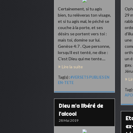
Certainement, si tu agis
Ophe
bien, tu relèveras ton visage,
29 m
et si tu agis mal, le péché se
rabb
couche à la porte, et ses
ordo
désirs se portent vers toi :
d'il
mais toi, domine sur lui.
une 
Genèse 4:7 . Que personne,
com
lorsqu'il est tenté, ne dise :
orth
C'est Dieu qui me tente....
un é
gay,
Lire la suite
Jéru
Tag(s) :
#VERSETS PUBLIES EN
Li
EN-TETE
Tag(s
APO
Dieu m’a libéré de
l’alcool
Et
28 Mai 2019
ex