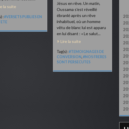
Jésus en rêve. Un matin,
re la suite
Oussama s'est réveillé
ébranlé après un rêve
20
) :
#VERSETS PUBLIES EN
inhabituel, où un homme
TETE
20
vêtu de blanc lui est apparu
20
en lui disant : « Le salut...
20
Lire la suite
20
20
Tag(s) :
#TEMOIGNAGES DE
20
CONVERSION
,
#NOS FRERES
SONT PERSECUTES
20
20
20
20
20
20
20
20