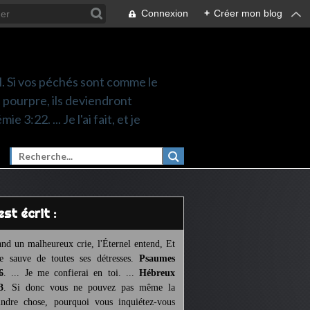
Connexion
+
Créer mon blog
nel. Si vos péchés sont comme le
a pourpre, ils deviendront
 3:22. ... Je l'ai fait, et je
l est écrit :
nd un malheureux crie, l'Éternel entend, Et
le sauve de toutes ses détresses.
Psaumes
6
. ... Je me confierai en toi. ...
Hébreux
3
. Si donc vous ne pouvez pas même la
ndre chose, pourquoi vous inquiétez-vous