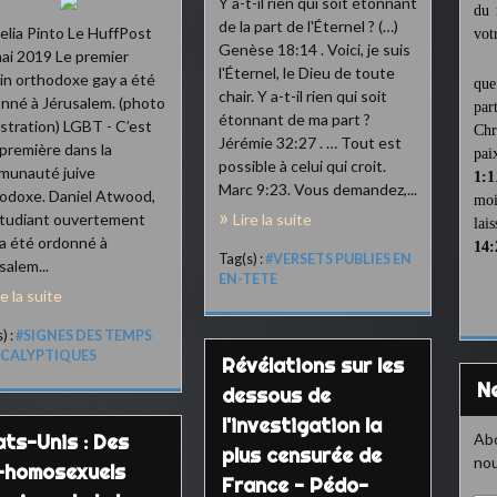
Y a-t-il rien qui soit étonnant
du 
de la part de l'Éternel ? (…)
lia Pinto Le HuffPost
vot
Genèse 18:14 . Voici, je suis
ai 2019 Le premier
l'Éternel, le Dieu de toute
in orthodoxe gay a été
que
chair. Y a-t-il rien qui soit
nné à Jérusalem. (photo
par
étonnant de ma part ?
lustration) LGBT - C’est
Chr
Jérémie 32:27 . … Tout est
première dans la
pai
possible à celui qui croit.
munauté juive
1:1
Marc 9:23. Vous demandez,...
odoxe. Daniel Atwood,
moi
tudiant ouvertement
Lire la suite
lai
 a été ordonné à
14:
Tag(s) :
#VERSETS PUBLIES EN
salem...
EN-TETE
re la suite
) :
#SIGNES DES TEMPS
CALYPTIQUES
Révélations sur les
dessous de
l'investigation la
ats-Unis : Des
Abo
plus censurée de
nou
-homosexuels
France - Pédo-