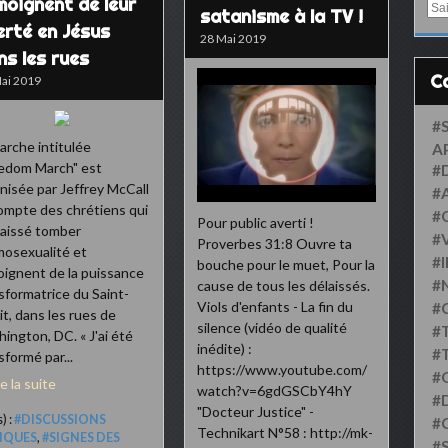
moignent de leur
E
satanisme à la TV !
m
berté en Jésus
28 Mai 2019
a
ns les rues
i
l
ai 2019
#
arche intitulée
A
edom March" est
#
nisée par Jeffrey McCall
#
ompte des chrétiens qui
#
Pour public averti !
laissé tomber
#
Proverbes 31:8 Ouvre ta
mosexualité et
#
bouche pour le muet, Pour la
ignent de la puissance
#
cause de tous les délaissés.
sformatrice du Saint-
Viols d'enfants - La fin du
#
it, dans les rues de
silence (vidéo de qualité
#
ington, DC. « J'ai été
inédite) :
#
sformé par...
https://www.youtube.com/
#
re la suite
watch?v=6gdGSCbY4hY
#D
"Docteur Justice" -
) :
#DISCUSSIONS
#
Technikart N°58 : http://mk-
LIQUES
,
#SIGNES DES
#S