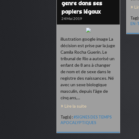
genre dans ses
Li
papiers légaux
Tag(s
24 Mai 2019
EN-
illustration google image La
décision est prise par la juge
Camila Rocha Guerin. Le
tribunal de Rio a autorisé un
enfant de 8 ans à changer
de nom et de sexe dans le
registre des naissances. Né
avec un sexe biologique
masculin, depuis l'âge de
cinq ans,...
Lire la suite
Tag(s) :
#SIGNES DES TEMPS
APOCALYPTIQUES