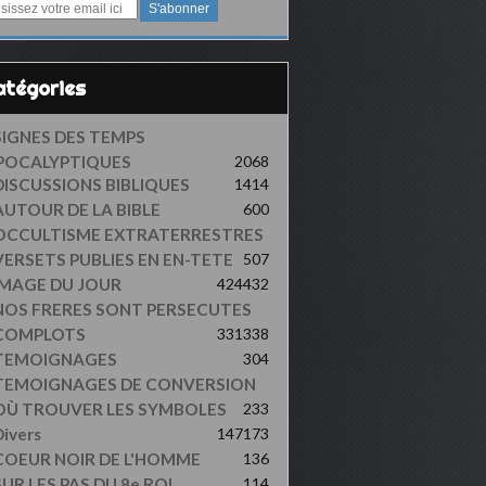
Catégories
SIGNES DES TEMPS
POCALYPTIQUES
2068
DISCUSSIONS BIBLIQUES
1414
AUTOUR DE LA BIBLE
600
OCCULTISME EXTRATERRESTRES
VERSETS PUBLIES EN EN-TETE
507
IMAGE DU JOUR
424
432
NOS FRERES SONT PERSECUTES
COMPLOTS
331
338
TEMOIGNAGES
304
TEMOIGNAGES DE CONVERSION
OÙ TROUVER LES SYMBOLES
233
ivers
147
173
COEUR NOIR DE L'HOMME
136
UR LES PAS DU 8e ROI
114