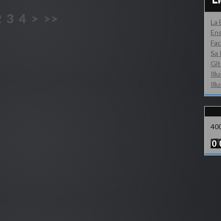
L
2
3
4
>
>>
La
Ens
Fac
Sa 
Gît
Ill
Ill
40