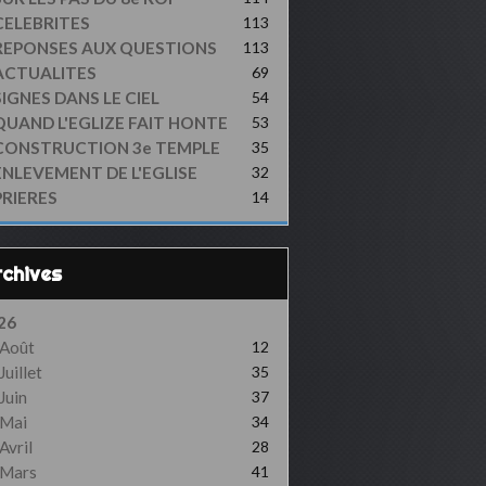
CELEBRITES
113
REPONSES AUX QUESTIONS
113
ACTUALITES
69
SIGNES DANS LE CIEL
54
QUAND L'EGLIZE FAIT HONTE
53
CONSTRUCTION 3e TEMPLE
35
ENLEVEMENT DE L'EGLISE
32
PRIERES
14
Archives
26
Août
12
Juillet
35
Juin
37
Mai
34
Avril
28
Mars
41