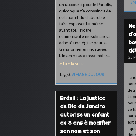
TEM
un raccourci pour le Paradis,
quiconque t’a convaincu de
cela aurait dû d’abord se
faire exploser lui-même
Ne
avant toi." "Notre
d'
communauté musulmane a
bo
acheté une église pour la
transformer en mosquée.
dé
L’Imam nous a rassembler...
25 M
Lire la suite
Tag(s) :
#IMAGE DU JOUR
… n'
bouc
détr
te p
Brésil : La justice
bouc
de Rio de Janeiro
se h
autorise un enfant
paro
de 8 ans à modifier
est a
: qu
son nom et son
donc