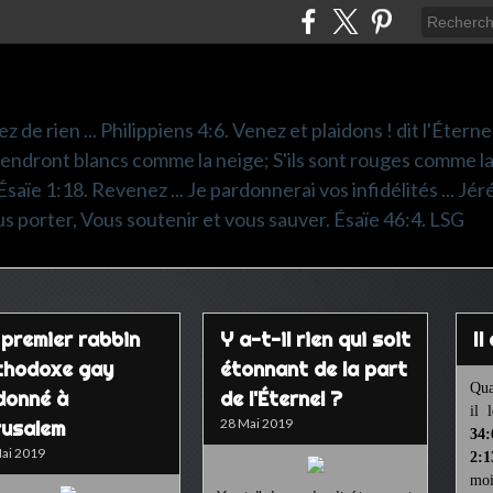
z de rien ... Philippiens 4:6. Venez et plaidons ! dit l'Éter
viendront blancs comme la neige; S'ils sont rouges comme l
saïe 1:18. Revenez ... Je pardonnerai vos infidélités ... Jérémie
s porter, Vous soutenir et vous sauver. Ésaïe 46:4. LSG
 premier rabbin
Y a-t-il rien qui soit
I
thodoxe gay
étonnant de la part
Qua
donné à
de l'Éternel ?
il 
28 Mai 2019
rusalem
34:
ai 2019
2:1
moi