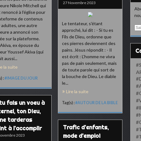
27 Novembre 2023
eure Nikole Mitchell qui
Abo
t renoncé à l'église pour
nou
lateforme de contenus
Le tentateur, s'étant
 adultes, une autre
E
approché, lui dit : - Si tu es
eure a annoncé son
m
Fils de Dieu, ordonne que
ée sur la plateforme.
a
ces pierres deviennent des
i
Akiva, ex épouse du
pains. Jésus répondit : - Il
l
eur Youssef Akiva (qui
est écrit : L'homme ne vivra
it aussi...
pas de pain seulement, mais
#
re la suite
de toute parole qui sort de
A
la bouche de Dieu. Le diable
) :
#IMAGE DU JOUR
#
le...
#
Lire la suite
#
#
 tu fais un voeu à
Tag(s) :
#AUTOUR DE LA BIBLE
#
ternel, ton Dieu,
#
 ne tarderas
#
Trafic d'enfants,
nt à l'accomplir
#
mode d'emploi
Novembre 2023
#