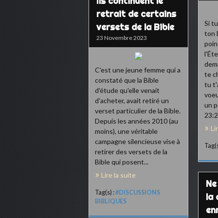
Ils continuent le
retrait de certains
Si t
versets de la Bible
ton 
23 Novembre 2023
point
l'Ét
dema
C'est une jeune femme qui a
te c
constaté que la Bible
tu t
d'étude qu'elle venait
voeu
d'acheter, avait retiré un
un 
verset particulier de la Bible.
23:2
Depuis les années 2010 (au
Li
moins), une véritable
campagne silencieuse vise à
Tag(s
retirer des versets de la
Bible qui posent...
Lire la suite
Ne
Tag(s) :
#DISCUSSIONS
la
BIBLIQUES
enn