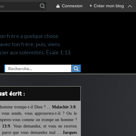
Connexion
+
Créer mon blog
 ton frère a quelque chose
 avec ton frère; puis, viens
cier aux solennités. Ésaïe 1:13.
l est écrit :
homme trompe-t-il Dieu ? ...
Malachie 3:8
.
l vous sonde, vous approuvera-t-il ? Ou le
mperez-vous comme on trompe un homme ?
 13:9
. Vous demandez, et vous ne recevez
, parce que vous demandez mal ...
Jacques