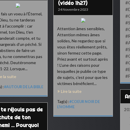
(vidéo 1h27)
#
#D
24 Novembre 2023
u fais un voeu à l'Éternel,
#
Dieu, tu ne tarderas
#S
 à l'accomplir : car
Attention âmes sensibles,
#
ernel, ton Dieu, t'en
Attention mêmes âmes
#
nderait compte, et tu
solides, Ne regardez que si
#
hargerais d'un péché. Si
vous êtes réellement prêts,
#
'abstiens de faire un
sinon fermez cette page.
#
, tu ne commettras pas
Priez avant et surtout après
péché. Deutéronome
#
! L'une des raisons pour
1-22. Lorsque...
#
lesquelles je publie ce type
#
re la suite
de sujets, c'est pour que les
victimes bénéficient...
) :
#AUTOUR DE LA BIBLE
Lire la suite
Tag(s) :
#COEUR NOIR DE
L'HOMME
 te réjouis pas de
20
 chute de ton
emi ... Pourquoi