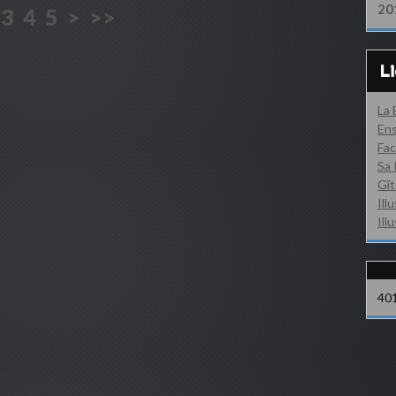
20
3
4
5
>
>>
L
La
Ens
Fac
Sa 
Gît
Ill
Ill
40