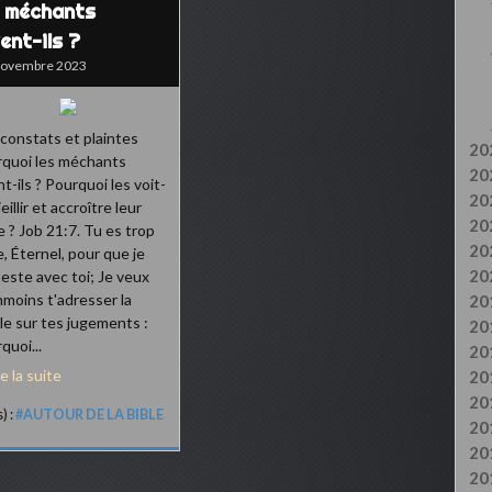
s méchants
ent-ils ?
Novembre 2023
constats et plaintes
20
quoi les méchants
20
nt-ils ? Pourquoi les voit-
20
eillir et accroître leur
20
e ? Job 21:7. Tu es trop
20
e, Éternel, pour que je
20
este avec toi; Je veux
moins t'adresser la
20
le sur tes jugements :
20
quoi...
20
re la suite
20
20
) :
#AUTOUR DE LA BIBLE
20
20
20