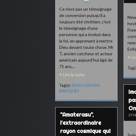
Ce n'est pas un témoignage
de conversion puisqu'il a
New 
toujours été chrétien, c'est
host
le témoignage d'une
Fre
personne qui a évolué dans
corn
la foi, en apprenant à mettre
new
Dieu devant toute chose. Mr
Enf
T, ancien catcheur et acteur
Li
américain aujourd'hui âgé de
71 ans,...
Tag(s
Lire la suite
Tag(s) :
#DISCUSSIONS
Ima
BIBLIQUES
pa
On
"Amaterasu",
27 
l’extraordinaire
rayon cosmique qui
Suiv