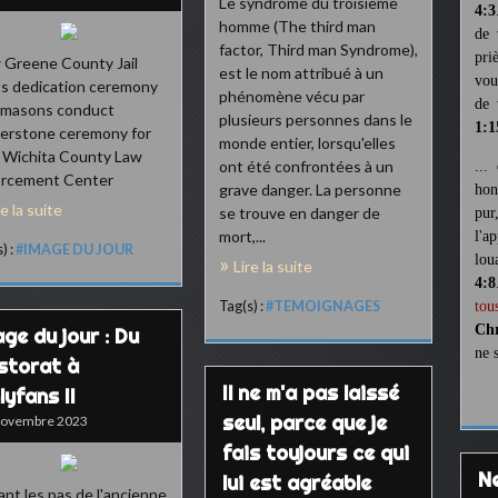
Le syndrome du troisième
4:3
homme (The third man
de 
factor, Third man Syndrome),
pri
Greene County Jail
est le nom attribué à un
vou
s dedication ceremony
phénomène vécu par
de 
emasons conduct
plusieurs personnes dans le
1:1
erstone ceremony for
monde entier, lorsqu'elles
 Wichita County Law
ont été confrontées à un
...
orcement Center
grave danger. La personne
hon
re la suite
se trouve en danger de
pur
mort,...
l'a
) :
#IMAGE DU JOUR
lou
Lire la suite
4:8
Tag(s) :
#TEMOIGNAGES
tou
Chr
ge du jour : Du
ne 
storat à
Il ne m'a pas laissé
lyfans II
seul, parce que je
Novembre 2023
fais toujours ce qui
lui est agréable
ant les pas de l'ancienne