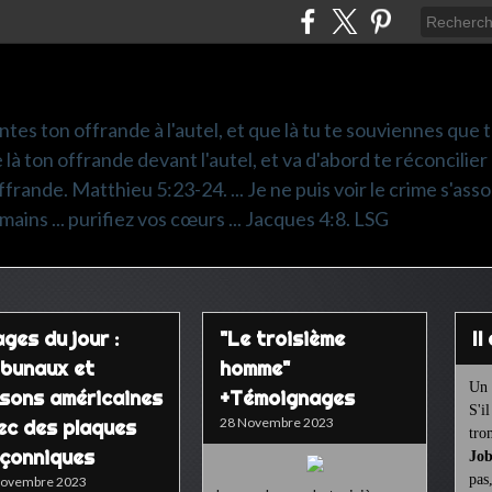
ntes ton offrande à l'autel, et que là tu te souviennes que
e là ton offrande devant l'autel, et va d'abord te réconcilier
frande. Matthieu 5:23-24. ... Je ne puis voir le crime s'asso
mains ... purifiez vos cœurs ... Jacques 4:8. LSG
ges du jour :
"Le troisième
I
ibunaux et
homme"
Un 
isons américaines
+Témoignages
S'i
28 Novembre 2023
ec des plaques
tro
çonniques
Job
pas
Novembre 2023