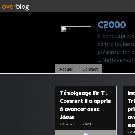
C2000
Si donc tu prése
contre toi, laiss
présenter ton of
... Nettoyez vos 
Accueil
Contact
Témoignage Mr T :
Ima
Comment il a appris
Tr
à avancer avec
pr
Jésus
av
29 Novembre 2023
ma
29 