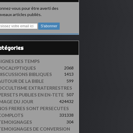
nnez-vous pour être averti des
veaux articles publiés.
Catégories
SIGNES DES TEMPS
POCALYPTIQUES
2068
DISCUSSIONS BIBLIQUES
1413
AUTOUR DE LA BIBLE
599
OCCULTISME EXTRATERRESTRES
VERSETS PUBLIES EN EN-TETE
507
IMAGE DU JOUR
424
432
NOS FRERES SONT PERSECUTES
COMPLOTS
331
338
TEMOIGNAGES
304
TEMOIGNAGES DE CONVERSION