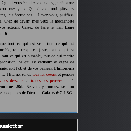
. Quand vous étendez vos mains, je détourne
vous mes yeux; Quand vous multipliez les
ères, je n'écoute pas ... Lavez-vous, purifiez-
s, Otez de devant mes yeux la méchanceté
vos actions; Cessez de faire le mal.
Ésaïe
5-16
.
 que tout ce qui est vrai, tout ce qui est
orable, tout ce qui est juste, tout ce qui est
, tout ce qui est aimable, tout ce qui mérite
pprobation, ce qui est vertueux et digne de
ange, soit l'objet de vos pensées.
Philippiens
. ... l'Éternel sonde
tous les coeurs
et pénètre
s les desseins
et
toutes les pensées
. ...
1
oniques 28:9
. Ne vous y trompez pas : on
se moque pas de Dieu. ...
Galates 6:7
. LSG
Newsletter