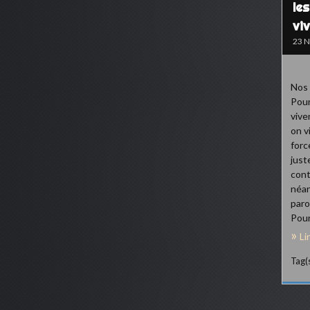
le
viv
23 
Nos 
Pour
vive
on vi
forc
just
cont
néan
paro
Pour
Li
Tag(s