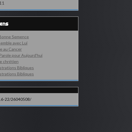
11
iens
 Bonne Semence
emble avec Lui
e au Cancer
Parole pour Aujourd'hui
e chrétien
ustrations Bibliques
ustrations Bibliques
16-22/26040508/