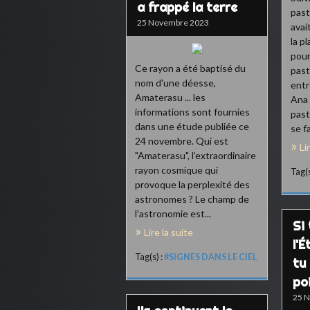
a frappé la terre
past
25 Novembre 2023
avai
la p
pour
Ce rayon a été baptisé du
past
nom d'une déesse,
entr
Amaterasu ... les
Ana 
informations sont fournies
past
dans une étude publiée ce
se fa
24 novembre. Qui est
Li
"Amaterasu", l’extraordinaire
rayon cosmique qui
Tag(s
provoque la perplexité des
astronomes ? Le champ de
l’astronomie est...
Si
Lire la suite
l'É
Tag(s) :
#SIGNES DANS LE CIEL
tu
poi
25 