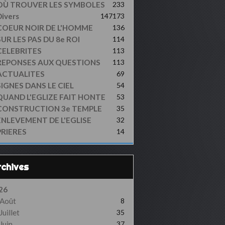
OÙ TROUVER LES SYMBOLES
233
ivers
147
173
COEUR NOIR DE L'HOMME
136
UR LES PAS DU 8e ROI
114
CELEBRITES
113
REPONSES AUX QUESTIONS
113
ACTUALITES
69
SIGNES DANS LE CIEL
54
QUAND L'EGLIZE FAIT HONTE
53
CONSTRUCTION 3e TEMPLE
35
ENLEVEMENT DE L'EGLISE
32
PRIERES
14
Archives
26
Août
8
Juillet
35
Juin
37