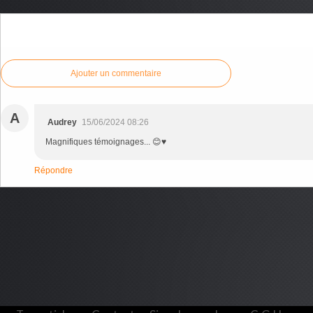
Commenter cet article
Ajouter un commentaire
A
Audrey
15/06/2024 08:26
Magnifiques témoignages... 😊♥️
Répondre