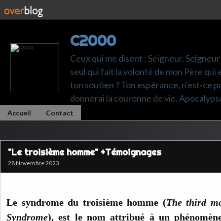
C2000
Ceux qui me disent : Seigneur, Seigneur 
seul qui fait la volonté de mon Père qui 
ton soutien ? Ton espérance, n'est-ce pas t
donnerai la couronne de vie. Apocalyps
Accueil
Contact
"Le troisième homme" +Témoignages
28 Novembre 2023
Le syndrome du troisième homme (
The third m
Syndrome
), est le nom attribué à un phénomène