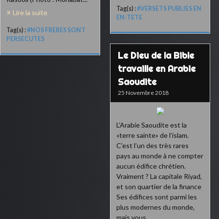
Tag(s) :
#VERSETS PUBLIES EN
Lire la suite
EN-TETE
Tag(s) :
#NOS FRERES SONT
PERSECUTES
Le Dieu de la Bible
travaille en Arabie
Saoudite
25 Novembre 2018
L’Arabie Saoudite est la
«terre sainte» de l’islam.
C’est l’un des très rares
pays au monde à ne compter
aucun édifice chrétien.
Vraiment ? La capitale Riyad,
et son quartier de la finance
Ses édifices sont parmi les
plus modernes du monde,
mais vous...