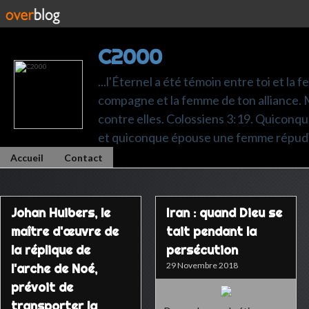
C2000
...l'Éternel a été témoin entre toi et la 
compagne et la femme de ton alliance. M
contre elles. Colossiens 3:19. Quiconq
et quiconque épouse une femme répudi
Accueil
Contact
Johan Huibers, le
Iran : quand Dieu se
maître d'œuvre de
tait pendant la
la réplique de
persécution
29 Novembre 2018
l'arche de Noé,
prévoit de
transporter la