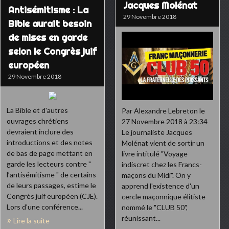
Jacques Molénat
Antisémitisme : La
29 Novembre 2018
Bible aurait besoin
de mises en garde
selon le Congrès juif
européen
29 Novembre 2018
La Bible et d'autres
Par Alexandre Lebreton le
ouvrages chrétiens
27 Novembre 2018 à 23:34
devraient inclure des
Le journaliste Jacques
introductions et des notes
Molénat vient de sortir un
de bas de page mettant en
livre intitulé "Voyage
garde les lecteurs contre "
indiscret chez les Francs-
l’antisémitisme " de certains
maçons du Midi". On y
de leurs passages, estime le
apprend l'existence d'un
Congrès juif européen (CJE).
cercle maçonnique élitiste
Lors d'une conférence...
nommé le "CLUB 50",
réunissant...
Lire la suite