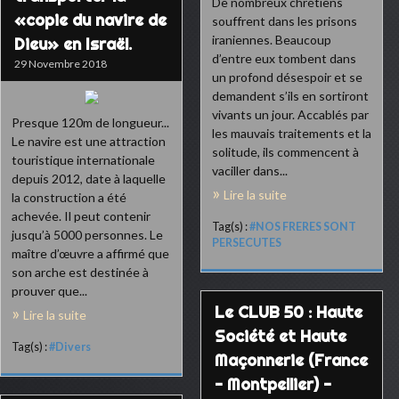
De nombreux chrétiens
«copie du navire de
souffrent dans les prisons
iraniennes. Beaucoup
Dieu» en Israël.
d’entre eux tombent dans
29 Novembre 2018
un profond désespoir et se
demandent s’ils en sortiront
vivants un jour. Accablés par
Presque 120m de longueur...
les mauvais traitements et la
Le navire est une attraction
solitude, ils commencent à
touristique internationale
vaciller dans...
depuis 2012, date à laquelle
Lire la suite
la construction a été
achevée. Il peut contenir
Tag(s) :
#NOS FRERES SONT
jusqu’à 5000 personnes. Le
PERSECUTES
maître d’œuvre a affirmé que
son arche est destinée à
prouver que...
Le CLUB 50 : Haute
Lire la suite
Société et Haute
Tag(s) :
#Divers
Maçonnerie (France
- Montpellier) -