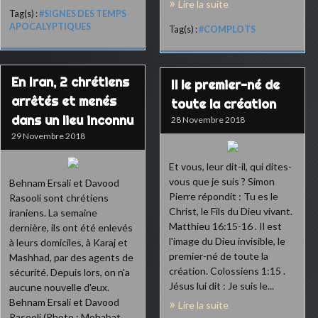
Lire la suite
Tag(s) :
#SIGNES DES TEMPS
APOCALYPTIQUES
Tag(s) :
#COMPLOTS
En Iran, 2 chrétiens
Il le premier-né de
arrêtés et menés
toute la création
dans un lieu inconnu
28 Novembre 2018
29 Novembre 2018
Et vous, leur dit-il, qui dites-
vous que je suis ? Simon
Behnam Ersali et Davood
Pierre répondit : Tu es le
Rasooli sont chrétiens
Christ, le Fils du Dieu vivant.
iraniens. La semaine
Matthieu 16:15-16 . Il est
dernière, ils ont été enlevés
l'image du Dieu invisible, le
à leurs domiciles, à Karaj et
premier-né de toute la
Mashhad, par des agents de
création. Colossiens 1:15 .
sécurité. Depuis lors, on n'a
Jésus lui dit : Je suis le...
aucune nouvelle d'eux.
Behnam Ersali et Davood
Lire la suite
Rasooli (Photo : Mohabat...