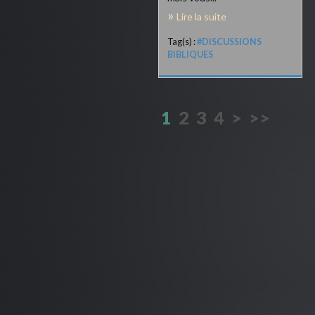
Lire la suite
Tag(s) :
#DISCUSSIONS
BIBLIQUES
1
2
3
4
>
>>