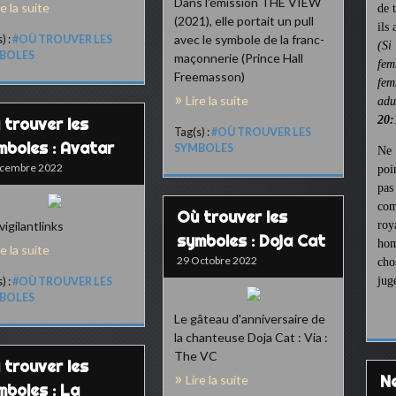
Dans l'émission THE VIEW
re la suite
de 
(2021), elle portait un pull
ils
avec le symbole de la franc-
) :
#OÙ TROUVER LES
(Si
BOLES
maçonnerie (Prince Hall
fem
Freemasson)
fem
Lire la suite
ad
20:
 trouver les
Tag(s) :
#OÙ TROUVER LES
mboles : Avatar
SYMBOLES
Ne 
écembre 2022
poi
pa
com
Où trouver les
 vigilantlinks
roy
symboles : Doja Cat
hom
re la suite
29 Octobre 2022
cho
jug
) :
#OÙ TROUVER LES
BOLES
Le gâteau d'anniversaire de
la chanteuse Doja Cat : Via :
The VC
 trouver les
Lire la suite
mboles : La