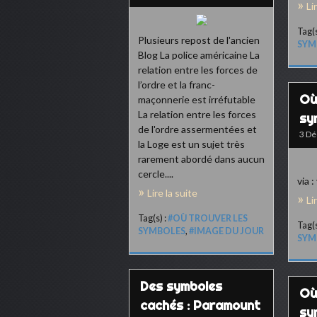
Li
Tag(s
Plusieurs repost de l'ancien
SYM
Blog La police américaine La
relation entre les forces de
l’ordre et la franc-
Où
maçonnerie est irréfutable
La relation entre les forces
sy
de l'ordre assermentées et
3 D
la Loge est un sujet très
rarement abordé dans aucun
cercle....
via :
Lire la suite
Li
Tag(s) :
#OÙ TROUVER LES
Tag(s
SYMBOLES
,
#IMAGE DU JOUR
SYM
Des symboles
Où
cachés : Paramount
sy