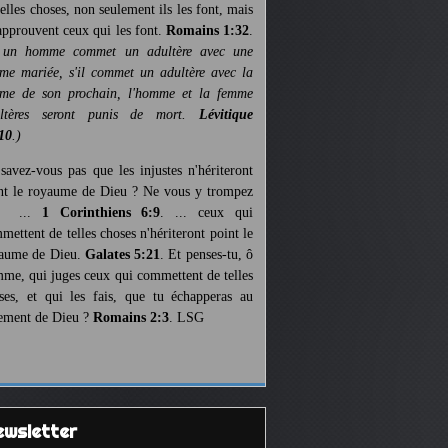
telles choses, non seulement ils les font, mais
 approuvent ceux qui les font.
Romains 1:32
.
 un homme commet un adultère avec une
me mariée, s'il commet un adultère avec la
me de son prochain, l'homme et la femme
ultères seront punis de mort.
Lévitique
10
.)
savez-vous pas que les injustes n'hériteront
nt le royaume de Dieu ? Ne vous y trompez
s ...
1 Corinthiens 6:9
. ... ceux qui
mettent de telles choses n'hériteront point le
aume de Dieu.
Galates 5:21
. Et penses-tu, ô
me, qui juges ceux qui commettent de telles
ses, et qui les fais, que tu échapperas au
ement de Dieu ?
Romains 2:3
. LSG
Newsletter