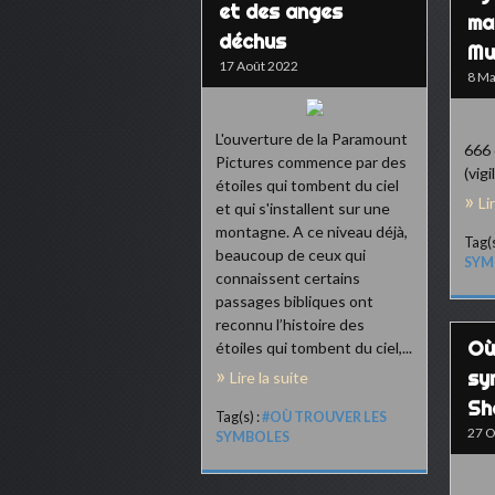
et des anges
ma
déchus
Mu
17 Août 2022
8 Ma
L'ouverture de la Paramount
666 
Pictures commence par des
(vig
étoiles qui tombent du ciel
Li
et qui s'installent sur une
montagne. A ce niveau déjà,
Tag(s
beaucoup de ceux qui
SYM
connaissent certains
passages bibliques ont
reconnu l’histoire des
Où
étoiles qui tombent du ciel,...
sy
Lire la suite
Sh
Tag(s) :
#OÙ TROUVER LES
27 O
SYMBOLES