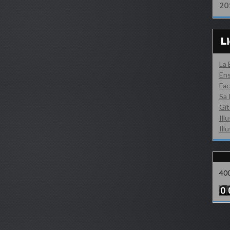
20
L
La
Ens
Fac
Sa 
Gît
Ill
Ill
40