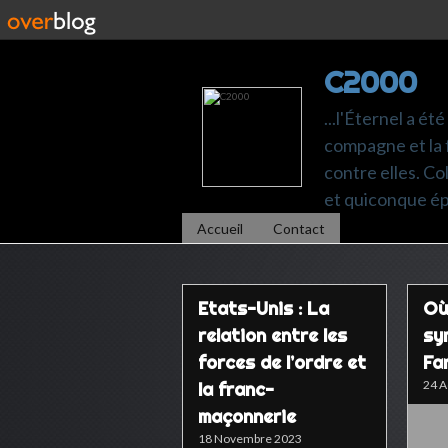
C2000
...l'Éternel a ét
compagne et la 
contre elles. C
et quiconque é
Accueil
Contact
Etats-Unis : La
Où
relation entre les
sy
forces de l’ordre et
Fa
24 A
la franc-
maçonnerie
18 Novembre 2023