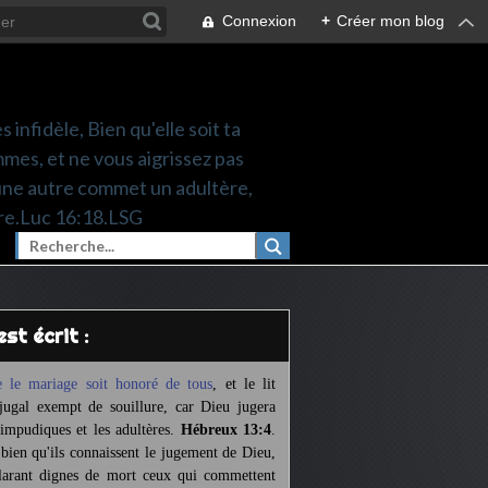
Connexion
+
Créer mon blog
 infidèle, Bien qu'elle soit ta
mes, et ne vous aigrissez pas
une autre commet un adultère,
re.Luc 16:18.LSG
l est écrit :
 le mariage soit honoré de tous
,
et le lit
jugal exempt de souillure,
car Dieu jugera
 impudiques et les adultères.
Hébreux 13:4
.
 bien qu'ils connaissent le jugement de Dieu,
larant dignes de mort ceux qui commettent