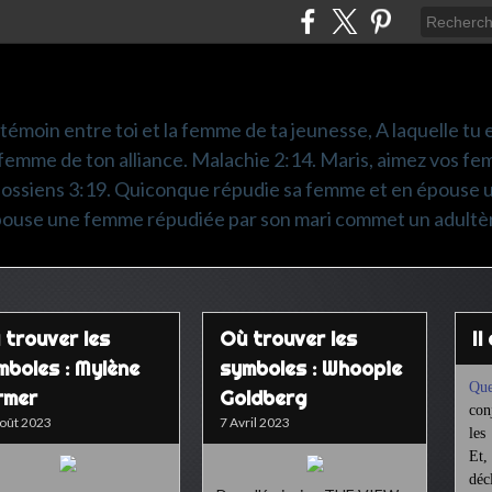
é témoin entre toi et la femme de ta jeunesse, A laquelle tu es
femme de ton alliance. Malachie 2:14. Maris, aimez vos fem
olossiens 3:19. Quiconque répudie sa femme et en épouse 
pouse une femme répudiée par son mari commet un adultè
 trouver les
Où trouver les
I
mboles : Mylène
symboles : Whoopie
Que
rmer
Goldberg
con
oût 2023
7 Avril 2023
les
Et,
déc