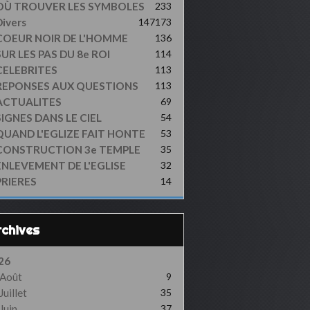
OÙ TROUVER LES SYMBOLES
233
ivers
147
173
COEUR NOIR DE L'HOMME
136
UR LES PAS DU 8e ROI
114
CELEBRITES
113
REPONSES AUX QUESTIONS
113
ACTUALITES
69
SIGNES DANS LE CIEL
54
QUAND L'EGLIZE FAIT HONTE
53
CONSTRUCTION 3e TEMPLE
35
ENLEVEMENT DE L'EGLISE
32
PRIERES
14
Archives
26
Août
9
Juillet
35
Juin
37