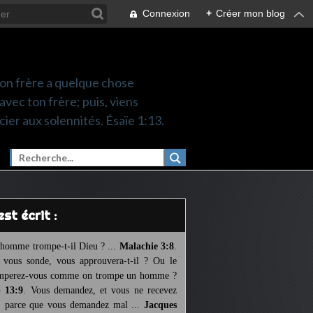
Connexion
+
Créer mon blog
 ton frère a quelque chose
 avec ton frère; puis, viens
cier aux solennités. Ésaïe 1:13.
l est écrit :
homme trompe-t-il Dieu ? ...
Malachie 3:8
.
l vous sonde, vous approuvera-t-il ? Ou le
mperez-vous comme on trompe un homme ?
 13:9
. Vous demandez, et vous ne recevez
, parce que vous demandez mal ...
Jacques