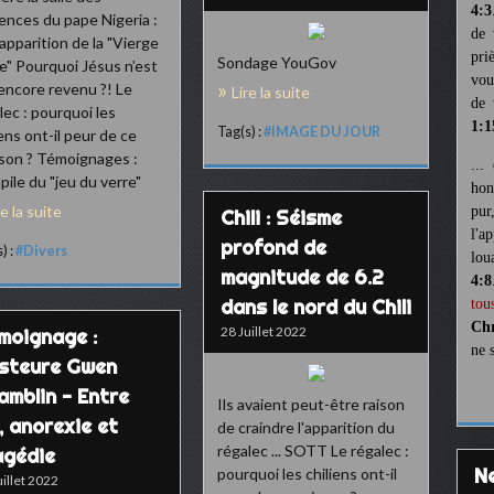
4:3
ences du pape Nigeria :
de 
apparition de la "Vierge
pri
Sondage YouGov
e" Pourquoi Jésus n’est
vou
encore revenu ?! Le
Lire la suite
de 
lec : pourquoi les
1:1
Tag(s) :
#IMAGE DU JOUR
iens ont-il peur de ce
son ? Témoignages :
...
ile du "jeu du verre"
hon
re la suite
pur
Chili : Séisme
l'a
profond de
) :
#Divers
lou
magnitude de 6.2
4:8
dans le nord du Chili
tou
Chr
28 Juillet 2022
moignage :
ne 
steure Gwen
amblin - Entre
Ils avaient peut-être raison
, anorexie et
de craindre l'apparition du
régalec ... SOTT Le régalec :
agédie
pourquoi les chiliens ont-il
uillet 2022