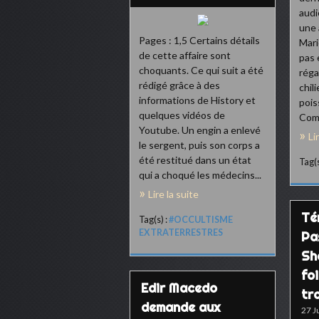
audi
une 
Pages : 1,5 Certains détails
Mari
de cette affaire sont
pas 
choquants. Ce qui suit a été
réga
rédigé grâce à des
chil
informations de History et
pois
quelques vidéos de
Comp
Youtube. Un engin a enlevé
Li
le sergent, puis son corps a
été restitué dans un état
Tag(s
qui a choqué les médecins...
Lire la suite
Té
Tag(s) :
#OCCULTISME
EXTRATERRESTRES
Pa
Sh
foi
Edir Macedo
tr
demande aux
27 J