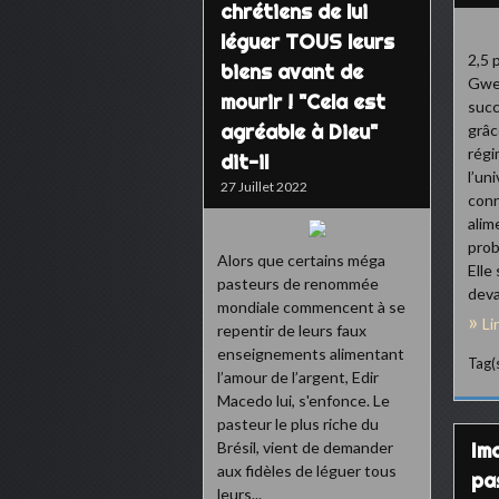
chrétiens de lui
léguer TOUS leurs
2,5 
biens avant de
Gwen
mourir ! "Cela est
succ
agréable à Dieu"
grâc
régi
dit-il
l’un
27 Juillet 2022
conn
alim
prob
Alors que certains méga
Elle 
pasteurs de renommée
devai
mondiale commencent à se
Li
repentir de leurs faux
enseignements alimentant
Tag(s
l’amour de l’argent, Edir
Macedo lui, s'enfonce. Le
pasteur le plus riche du
Brésil, vient de demander
Ima
aux fidèles de léguer tous
pa
leurs...