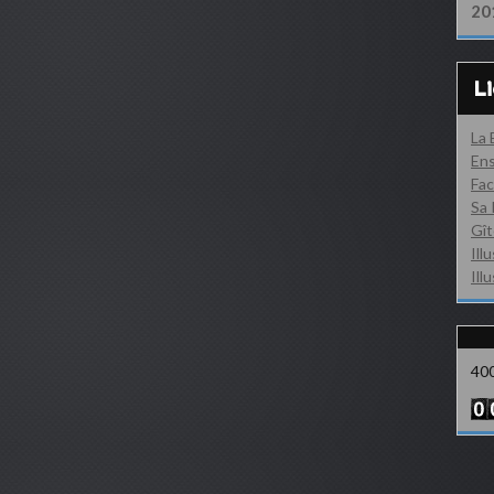
20
L
La
Ens
Fac
Sa 
Gît
Ill
Ill
40