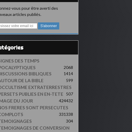
nnez-vous pour être averti des
veaux articles publiés.
Catégories
SIGNES DES TEMPS
POCALYPTIQUES
2068
DISCUSSIONS BIBLIQUES
1414
AUTOUR DE LA BIBLE
599
OCCULTISME EXTRATERRESTRES
VERSETS PUBLIES EN EN-TETE
507
IMAGE DU JOUR
424
432
NOS FRERES SONT PERSECUTES
COMPLOTS
331
338
TEMOIGNAGES
304
TEMOIGNAGES DE CONVERSION