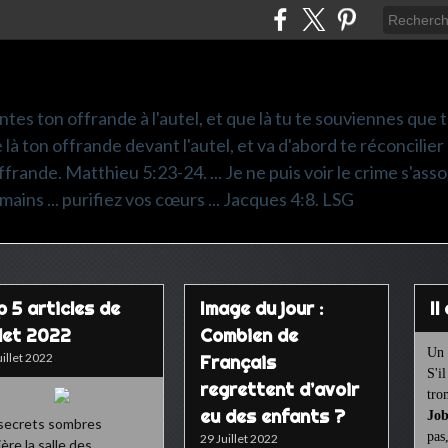
ntes ton offrande à l'autel, et que là tu te souviennes que
e là ton offrande devant l'autel, et va d'abord te réconcilier
frande. Matthieu 5:23-24. ... Je ne puis voir le crime s'asso
mains ... purifiez vos cœurs ... Jacques 4:8. LSG
p 5 articles de
Image du jour :
I
llet 2022
Combien de
Un 
uillet 2022
Français
S'i
regrettent d’avoir
tro
eu des enfants ?
Job
secrets sombres
pas
29 Juillet 2022
ière la salle des