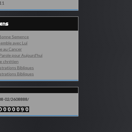
11
iens
 Bonne Semence
emble avec Lui
e au Cancer
Parole pour Aujourd'hui
e chrétien
ustrations Bibliques
ustrations Bibliques
08-02/2608888/