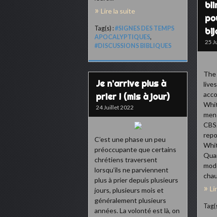
bli
Lire la suite
po
Tag(s) :
#SIGNES DES TEMPS
bij
APOCALYPTIQUES
,
25 J
#DISCUSSIONS BIBLIQUES
The 
Je n’arrive plus à
live
acco
prier ! (mis à jour)
Whit
24 Juillet 2022
men 
CBS2
repo
C’est une phase un peu
Whit
préoccupante que certains
Quan
chrétiens traversent
mode
lorsqu’ils ne parviennent
chau
plus à prier depuis plusieurs
Li
jours, plusieurs mois et
généralement plusieurs
Tag(s
années. La volonté est là, on