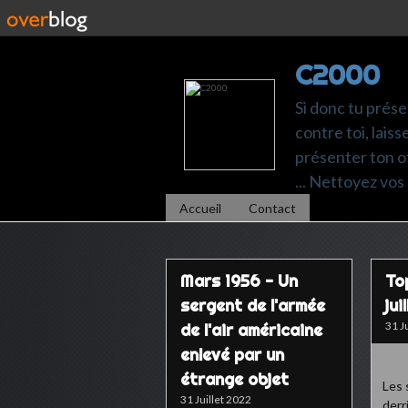
C2000
Si donc tu prése
contre toi, laiss
présenter ton of
... Nettoyez vos 
Accueil
Contact
Mars 1956 - Un
To
sergent de l'armée
jui
31 J
de l'air américaine
enlevé par un
étrange objet
Les 
31 Juillet 2022
derr