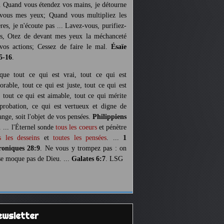
. Quand vous étendez vos mains, je détourne
vous mes yeux; Quand vous multipliez les
ères, je n'écoute pas ... Lavez-vous, purifiez-
s, Otez de devant mes yeux la méchanceté
vos actions; Cessez de faire le mal.
Ésaïe
5-16
.
 que tout ce qui est vrai, tout ce qui est
orable, tout ce qui est juste, tout ce qui est
, tout ce qui est aimable, tout ce qui mérite
pprobation, ce qui est vertueux et digne de
ange, soit l'objet de vos pensées.
Philippiens
. ... l'Éternel sonde
tous les coeurs
et pénètre
s les desseins
et
toutes les pensées
. ...
1
oniques 28:9
. Ne vous y trompez pas : on
se moque pas de Dieu. ...
Galates 6:7
. LSG
Newsletter