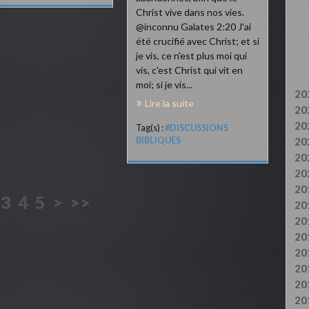
Christ vive dans nos vies.
@inconnu Galates 2:20 J'ai
été crucifié avec Christ; et si
je vis, ce n'est plus moi qui
vis, c'est Christ qui vit en
moi; si je vis...
20
Lire la suite
20
20
Tag(s) :
#DISCUSSIONS
BIBLIQUES
20
20
20
20
3
4
5
>
>>
20
20
20
20
20
20
20