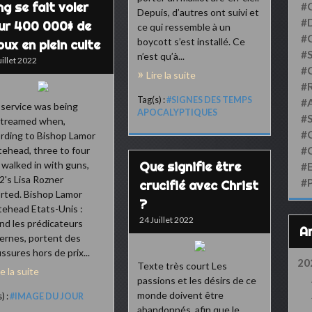
ng se fait voler
#
Depuis, d’autres ont suivi et
#D
ur 400 000$ de
ce qui ressemble à un
#
boycott s’est installé. Ce
oux en plein culte
#S
n’est qu’à...
uillet 2022
#
Lire la suite
#
Tag(s) :
#SIGNES DES TEMPS
#
service was being
APOCALYPTIQUES
#
streamed when,
#
rding to Bishop Lamor
ehead, three to four
#
walked in with guns,
Que signifie être
#
's Lisa Rozner
#
crucifié avec Christ
rted. Bishop Lamor
?
ehead Etats-Unis :
24 Juillet 2022
d les prédicateurs
rnes, portent des
ssures hors de prix...
20
Texte très court Les
re la suite
passions et les désirs de ce
monde doivent être
) :
#IMAGE DU JOUR
abandonnés, afin que le