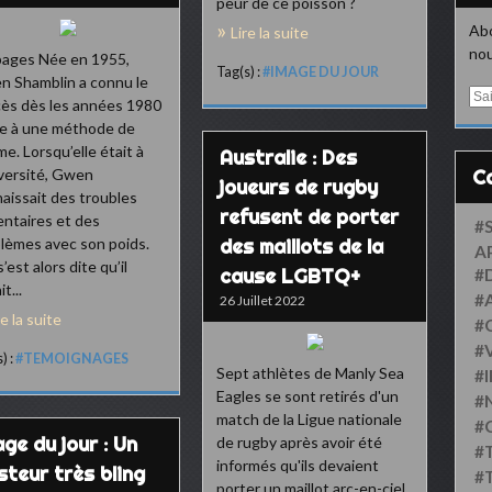
peur de ce poisson ?
Abo
Lire la suite
nou
pages Née en 1955,
Tag(s) :
#IMAGE DU JOUR
 Shamblin a connu le
E
ès dès les années 1980
m
e à une méthode de
a
me. Lorsqu’elle était à
Australie : Des
i
iversité, Gwen
l
joueurs de rugby
aissait des troubles
refusent de porter
entaires et des
#
lèmes avec son poids.
des maillots de la
A
s’est alors dite qu’il
cause LGBTQ+
#
t...
#
26 Juillet 2022
re la suite
#
#
) :
#TEMOIGNAGES
Sept athlètes de Manly Sea
#
Eagles se sont retirés d'un
#
match de la Ligue nationale
#
ge du jour : Un
de rugby après avoir été
#
informés qu'ils devaient
steur très bling
#
porter un maillot arc-en-ciel.