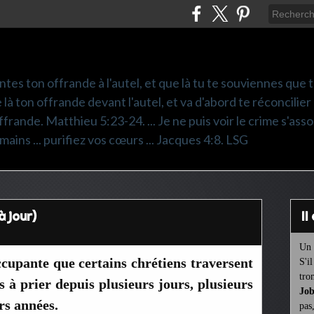
ntes ton offrande à l'autel, et que là tu te souviennes que
e là ton offrande devant l'autel, et va d'abord te réconcilier
frande. Matthieu 5:23-24. ... Je ne puis voir le crime s'asso
mains ... purifiez vos cœurs ... Jacques 4:8. LSG
à jour)
I
Un 
cupante que certains chrétiens traversent
S'i
tro
s à prier depuis plusieurs jours, plusieurs
Job
rs années.
pas