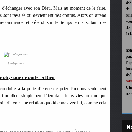
4:3
r, d'échanger avec son Dieu. Mais au moment de le faire,
de 
es sont ravalés ou deviennent très confus. Alors on attend
pri
vou
 recommence et s'étend sur le temps en suscitant des
de 
1:1
...
hon
pur
l'a
fullofeyes.com
lou
4:8
é physique de parler à Dieu
tou
Chr
 conduire à la perte d’envie de prier. Prenons seulement
ne 
i oublient simplement Dieu dans leurs vies lorsque que
esoin d’avoir une relation quotidienne avec lui, comme cela