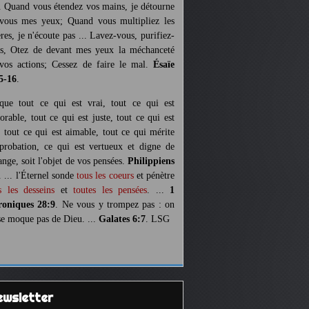
. Quand vous étendez vos mains, je détourne
vous mes yeux; Quand vous multipliez les
ères, je n'écoute pas ... Lavez-vous, purifiez-
s, Otez de devant mes yeux la méchanceté
vos actions; Cessez de faire le mal.
Ésaïe
5-16
.
 que tout ce qui est vrai, tout ce qui est
orable, tout ce qui est juste, tout ce qui est
, tout ce qui est aimable, tout ce qui mérite
pprobation, ce qui est vertueux et digne de
ange, soit l'objet de vos pensées.
Philippiens
. ... l'Éternel sonde
tous les coeurs
et pénètre
s les desseins
et
toutes les pensées
. ...
1
oniques 28:9
. Ne vous y trompez pas : on
se moque pas de Dieu. ...
Galates 6:7
. LSG
Newsletter