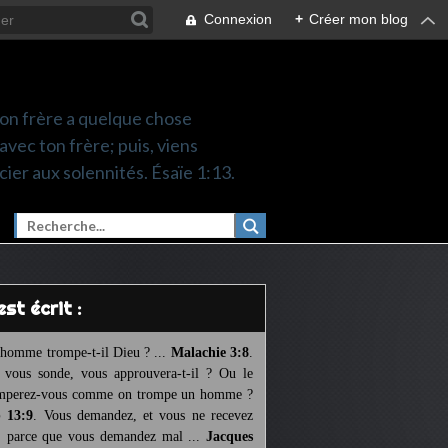
Connexion
+
Créer mon blog
 ton frère a quelque chose
 avec ton frère; puis, viens
cier aux solennités. Ésaïe 1:13.
l est écrit :
homme trompe-t-il Dieu ? ...
Malachie 3:8
.
l vous sonde, vous approuvera-t-il ? Ou le
mperez-vous comme on trompe un homme ?
 13:9
. Vous demandez, et vous ne recevez
, parce que vous demandez mal ...
Jacques