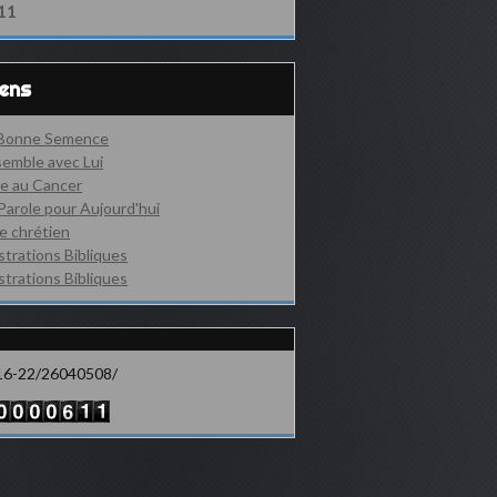
11
iens
 Bonne Semence
emble avec Lui
e au Cancer
Parole pour Aujourd'hui
e chrétien
ustrations Bibliques
ustrations Bibliques
16-22/26040508/