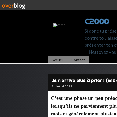
C2000
Si donc tu prése
contre toi, laiss
présenter ton of
... Nettoyez vos 
Accueil
Contact
Je n’arrive plus à prier ! (mis 
24 Juillet 2022
C’est une phase un peu préoc
lorsqu’ils ne parviennent plu
mois et généralement plusieu