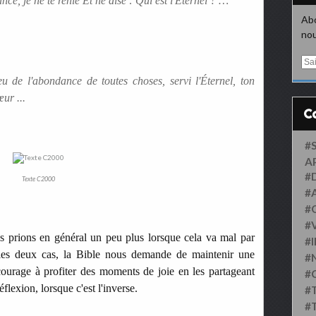
ce, je ne te renie Et ne dise : Qui est l'Éternel ? …
Abo
nou
E
m
u de l'abondance de toutes choses, servi l'Éternel, ton
a
ur ...
i
l
#
A
#
Texte C2000
#
#
#
us prions en général un peu plus lorsque cela va mal par
#
 les deux cas, la Bible nous demande de maintenir une
#
ourage à profiter des moments de joie en les partageant
#
éflexion, lorsque c'est l'inverse.
#
#