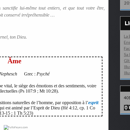
20
anctifie lui-même tout entiers, et que tout votre être,
 soit conservé irrépréhensible …
L
La
ernel, ton Dieu.
Ens
Fac
Sa 
Âme
Gît
Ill
Ill
Nephesch
Grec :
Psyché
pe vital, le siège des émotions et des sentiments, voire
llectuelles (Ps 107:9 ; Mt 10:28).
40
sitions naturelles de l’homme, par opposition à l’
esprit
ui est animé par l’Esprit de Dieu (Hé 4:12, cp. 1 Co
13-15 ; 1 Th 5:23)