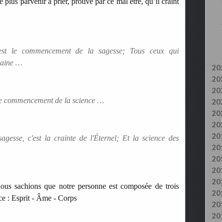
e plus parvenir à prier, prouve par ce mal être, qu’il craint
 est le commencement de la sagesse; Tous ceux qui
 saine …
20
20
20
t le commencement de la science …
20
20
20
20
esse, c'est la crainte de l'Éternel; Et la science des
20
20
20
20
ous sachions que notre personne est composée de trois
20
nce : Esprit - Âme - Corps
20
20