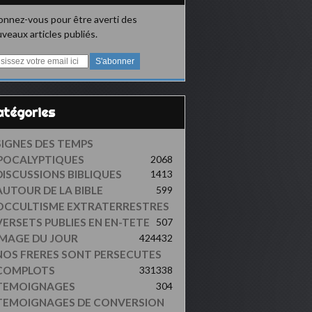
nnez-vous pour être averti des
veaux articles publiés.
Catégories
SIGNES DES TEMPS
POCALYPTIQUES
2068
DISCUSSIONS BIBLIQUES
1413
AUTOUR DE LA BIBLE
599
OCCULTISME EXTRATERRESTRES
VERSETS PUBLIES EN EN-TETE
507
IMAGE DU JOUR
424
432
NOS FRERES SONT PERSECUTES
COMPLOTS
331
338
TEMOIGNAGES
304
TEMOIGNAGES DE CONVERSION