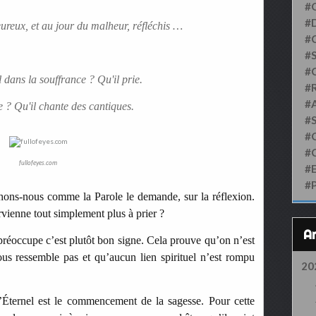
#
#D
ureux, et au jour du malheur, réfléchis …
#
#S
#
 dans la souffrance ? Qu'il prie.
#
#
e ? Qu'il chante des cantiques.
#
#
#
fullofeyes.com
#
#
chons-nous comme la Parole le demande, sur la réflexion.
rvienne tout simplement plus à prier ?
 préoccupe c’est plutôt bon signe. Cela prouve qu’on n’est
nous ressemble pas et qu’aucun lien spirituel n’est rompu
20
l’Éternel est le commencement de la sagesse. Pour cette