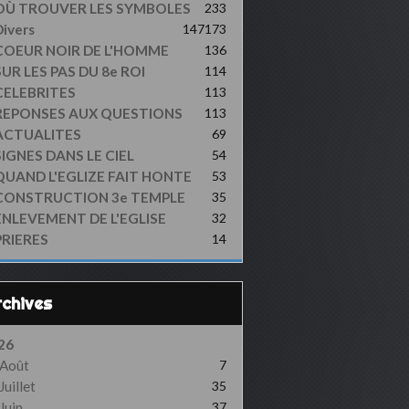
OÙ TROUVER LES SYMBOLES
233
ivers
147
173
COEUR NOIR DE L'HOMME
136
UR LES PAS DU 8e ROI
114
CELEBRITES
113
REPONSES AUX QUESTIONS
113
ACTUALITES
69
SIGNES DANS LE CIEL
54
QUAND L'EGLIZE FAIT HONTE
53
CONSTRUCTION 3e TEMPLE
35
ENLEVEMENT DE L'EGLISE
32
PRIERES
14
Archives
26
Août
7
Juillet
35
Juin
37