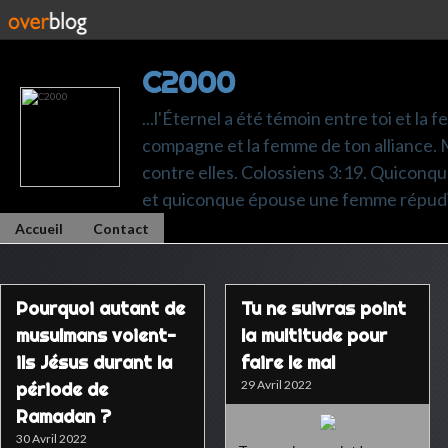
C2000
...l'Éternel a été témoin entre toi et la 
compagne et la femme de ton alliance. M
contre elles. Colossiens 3:19. Quiconq
et quiconque épouse une femme répudi
Accueil
Contact
Pourquoi autant de
Tu ne suivras point
musulmans voient-
la multitude pour
ils Jésus durant la
faire le mal
29 Avril 2022
période de
Ramadan ?
30 Avril 2022