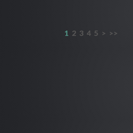
1
2
3
4
5
>
>>