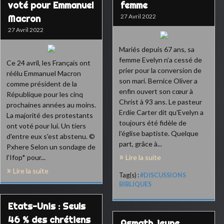
voté pour Emmanuel
femme
27 Avril 2022
Macron
27 Avril 2022
Mariés depuis 67 ans, sa
femme Evelyn n’a cessé de
Ce 24 avril, les Français ont
prier pour la conversion de
réélu Emmanuel Macron
son mari. Bernice Oliver a
comme président de la
enfin ouvert son cœur à
République pour les cinq
Christ à 93 ans. Le pasteur
prochaines années au moins.
Erdie Carter dit qu'Evelyn a
La majorité des protestants
toujours été fidèle de
ont voté pour lui. Un tiers
l’église baptiste. Quelque
d'entre eux s'est abstenu. ©
part, grâce à...
Pxhere Selon un sondage de
l’Ifop* pour...
Lire la suite
Lire la suite
Tag(s) :
#DISCUSSIONS
BIBLIQUES
Etats-Unis : Seuls
46 % des chrétiens
Asmath, jeune