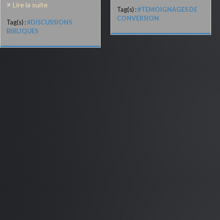
Lire la suite
Tag(s) :
#TEMOIGNAGES DE
CONVERSION
Tag(s) :
#DISCUSSIONS
BIBLIQUES