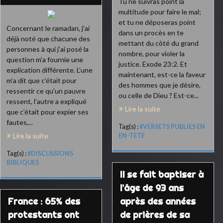
Tu ne suivras point la
multitude pour faire le mal;
et tu ne déposeras point
Concernant le ramadan, j’ai
dans un procès en te
déjà noté que chacune des
mettant du côté du grand
personnes à qui j’ai posé la
nombre, pour violer la
question m’a fournie une
justice. Exode 23:2. Et
explication différente. L’une
maintenant, est-ce la faveur
m’a dit que c’était pour
des hommes que je désire,
ressentir ce qu’un pauvre
ou celle de Dieu ? Est-ce...
ressent, l’autre a expliqué
Lire la suite
que c’était pour expier ses
fautes,...
Tag(s) :
#VERSETS PUBLIES EN
Lire la suite
EN-TETE
Tag(s) :
#DISCUSSIONS
BIBLIQUES
Il se fait baptiser à
l’âge de 93 ans
France : 65% des
après des années
protestants ont
de prières de sa