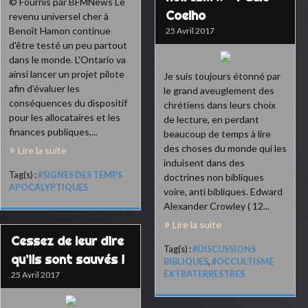
© Fournis par BFMNews Le
Coelho
revenu universel cher à
Benoît Hamon continue
25 Avril 2017
d'être testé un peu partout
dans le monde. L'Ontario va
ainsi lancer un projet pilote
Je suis toujours étonné par
afin d'évaluer les
le grand aveuglement des
conséquences du dispositif
chrétiens dans leurs choix
pour les allocataires et les
de lecture, en perdant
finances publiques,...
beaucoup de temps à lire
des choses du monde qui les
Lire la suite
induisent dans des
Tag(s) :
#SIGNES DES TEMPS
doctrines non bibliques
APOCALYPTIQUES
voire, anti bibliques. Edward
Alexander Crowley ( 12...
Lire la suite
Cessez de leur dire
Tag(s) :
#DISCUSSIONS
qu’ils sont sauvés !
BIBLIQUES
,
#OCCULTISME
EXTRATERRESTRES
25 Avril 2017