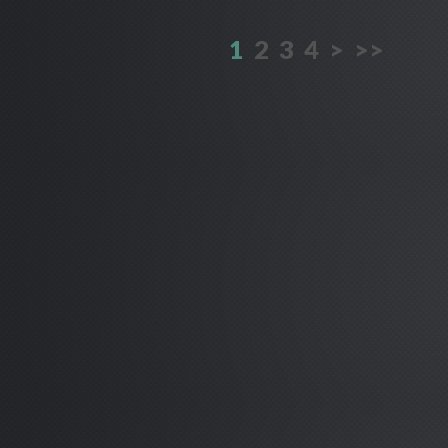
1
2
3
4
>
>>