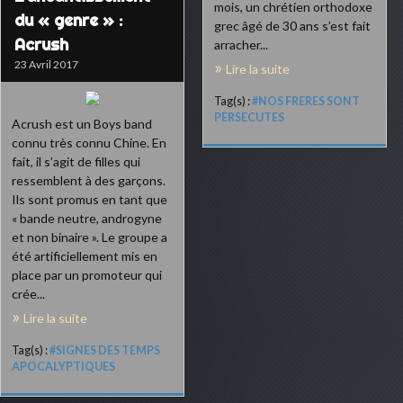
mois, un chrétien orthodoxe
du « genre » :
grec âgé de 30 ans s’est fait
Acrush
arracher...
23 Avril 2017
Lire la suite
Tag(s) :
#NOS FRERES SONT
PERSECUTES
Acrush est un Boys band
connu très connu Chine. En
fait, il s’agit de filles qui
ressemblent à des garçons.
Ils sont promus en tant que
« bande neutre, androgyne
et non binaire ». Le groupe a
été artificiellement mis en
place par un promoteur qui
crée...
Lire la suite
Tag(s) :
#SIGNES DES TEMPS
APOCALYPTIQUES