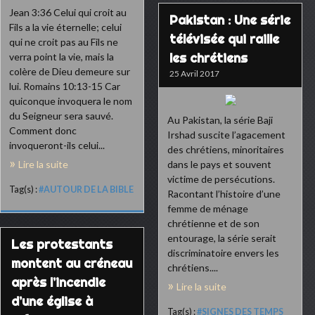
Jean 3:36 Celui qui croit au
Pakistan : Une série
Fils a la vie éternelle; celui
télévisée qui raille
qui ne croit pas au Fils ne
les chrétiens
verra point la vie, mais la
colère de Dieu demeure sur
25 Avril 2017
lui. Romains 10:13-15 Car
quiconque invoquera le nom
du Seigneur sera sauvé.
Au Pakistan, la série Baji
Comment donc
Irshad suscite l’agacement
invoqueront-ils celui...
des chrétiens, minoritaires
Lire la suite
dans le pays et souvent
victime de persécutions.
Tag(s) :
#AUTOUR DE LA BIBLE
Racontant l’histoire d’une
femme de ménage
chrétienne et de son
entourage, la série serait
Les protestants
discriminatoire envers les
montent au créneau
chrétiens....
après l’incendie
Lire la suite
d’une église à
Tag(s) :
#SIGNES DES TEMPS