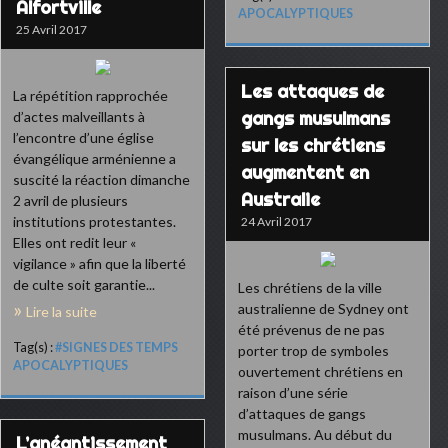
Alfortville
APOCALYPTIQUES
25 Avril 2017
Les attaques de
La répétition rapprochée
gangs musulmans
d’actes malveillants à
l’encontre d’une église
sur les chrétiens
évangélique arménienne a
augmentent en
suscité la réaction dimanche
Australie
2 avril de plusieurs
institutions protestantes.
24 Avril 2017
Elles ont redit leur «
vigilance » afin que la liberté
de culte soit garantie...
Les chrétiens de la ville
australienne de Sydney ont
Lire la suite
été prévenus de ne pas
Tag(s) :
#SIGNES DES TEMPS
porter trop de symboles
APOCALYPTIQUES
ouvertement chrétiens en
raison d’une série
d’attaques de gangs
musulmans. Au début du
L’anéantissement