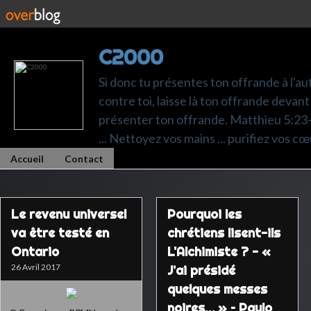
C2000
Si donc tu présentes ton offrande à l'au
contre toi, laisse là ton offrande devant 
présenter ton offrande. Matthieu 5:23-24.
... Nettoyez vos mains ... purifiez vos cœ
Accueil
Contact
Le revenu universel
Pourquoi les
va être testé en
chrétiens lisent-ils
Ontario
L'Alchimiste ? - «
26 Avril 2017
J’ai présidé
quelques messes
noires… » – Paulo