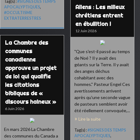
Tag(s) :
#SIGNES DES TEMPS
Aliens : Les milieux
APOCALYPTIQUES
,
#OCCULTISME
chrétiens entrent
EXTRATERRESTRES
en ébullition !
12 Juin 2026
La Chambre des
communes
"Que s'est-il passé au temps
de Noé ? Il y avait des
canadienne
géants sur la Terre. Il y avait
approuve un projet
des anges déchus
de loi qui qualifie
cohabitant avec des
les citations
hommes." Pasteur Engel Ces
avertissements arrivent
bibliques de «
après qu'une seconde vague
discours haineux »
de pasteurs semblent avoir
6 Juin 2026
été réellement convoquée,...
Lire la suite
En mars 2026 La Chambre
Tag(s) :
#SIGNES DES TEMPS
des communes du Canada a
APOCALYPTIQUES
,