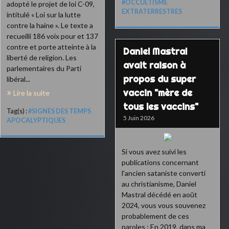
#OCCULTISME
adopté le projet de loi C-09,
EXTRATERRESTRES
intitulé « Loi sur la lutte
contre la haine ». Le texte a
recueilli 186 voix pour et 137
contre et porte atteinte à la
Daniel Mastral
liberté de religion. Les
avait raison à
parlementaires du Parti
propos du super
libéral...
vaccin "mère de
Lire la suite
tous les vaccins"
Tag(s) :
#SIGNES DES TEMPS
5 Juin 2026
APOCALYPTIQUES
Si vous avez suivi les
publications concernant
l'ancien sataniste converti
au christianisme, Daniel
Mastral décédé en août
2024, vous vous souvenez
probablement de ces
paroles : En 2019, dans ma