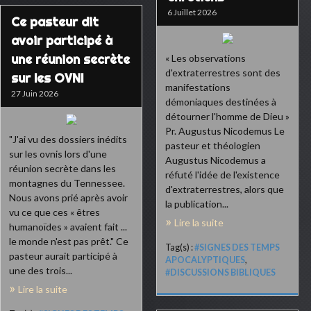
6 Juillet 2026
Ce pasteur dit
avoir participé à
une réunion secrète
« Les observations
d'extraterrestres sont des
sur les OVNI
manifestations
27 Juin 2026
démoniaques destinées à
détourner l'homme de Dieu »
Pr. Augustus Nicodemus Le
"J'ai vu des dossiers inédits
pasteur et théologien
sur les ovnis lors d'une
Augustus Nicodemus a
réunion secrète dans les
réfuté l'idée de l'existence
montagnes du Tennessee.
d'extraterrestres, alors que
Nous avons prié après avoir
la publication...
vu ce que ces « êtres
Lire la suite
humanoïdes » avaient fait ...
le monde n'est pas prêt." Ce
Tag(s) :
#SIGNES DES TEMPS
pasteur aurait participé à
APOCALYPTIQUES
,
une des trois...
#DISCUSSIONS BIBLIQUES
Lire la suite