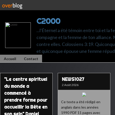
C2000
...l'Éternel a été témoin entre toi et la 
compagne et la femme de ton alliance. M
contre elles. Colossiens 3:19. Quiconq
et quiconque épouse une femme répudi
Accueil
Contact
"Le centre spirituel
NEWS1027
2 Août 2026
du monde a
commencé à
prendre forme pour
Ce texte a été rédigé en
accueillir la Bête en
anglais dans les années
1990 PDF 11 pages avec
son sein" Daniel