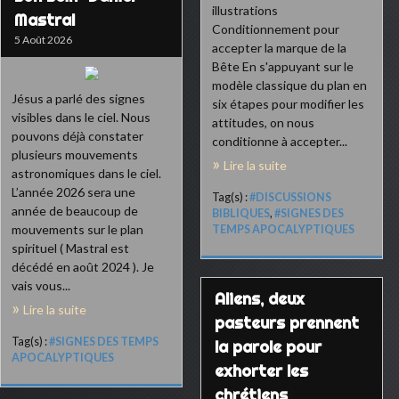
illustrations
Mastral
Conditionnement pour
5 Août 2026
accepter la marque de la
Bête En s'appuyant sur le
modèle classique du plan en
Jésus a parlé des signes
six étapes pour modifier les
visibles dans le ciel. Nous
attitudes, on nous
pouvons déjà constater
conditionne à accepter...
plusieurs mouvements
Lire la suite
astronomiques dans le ciel.
L’année 2026 sera une
Tag(s) :
#DISCUSSIONS
année de beaucoup de
BIBLIQUES
,
#SIGNES DES
mouvements sur le plan
TEMPS APOCALYPTIQUES
spirituel ( Mastral est
décédé en août 2024 ). Je
vais vous...
Aliens, deux
Lire la suite
pasteurs prennent
Tag(s) :
#SIGNES DES TEMPS
la parole pour
APOCALYPTIQUES
exhorter les
chrétiens