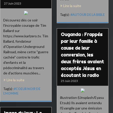
27 Juin 2023
Lire la suite
Tag(s) :
#AUTOUR DE LA BIBLE
Découvrez dès ce soir
l'incroyable courage de Tim
Ballard sur
Ouganda : Frappés
https://www.karlzero.tv. Tim
par leur famille à
Ballard, fondateur
d'Operation Underground
cause de leur
Railroad, mène cette "guerre
conversion, les
cachée" contre le trafic
deux frères avaient
d'enfants et la
pédocriminalité au travers
acceptés Jésus en
de d'actions musclées...
écoutant la radio
Lire la suite
25 Juin 2023
Tag(s) :
#COEUR NOIR DE
L'HOMME
illustration (Unsplash/Eyasu
Etsub) Ils avaient entendu
l'Evangile par une émission