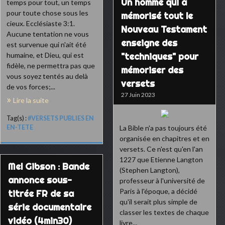
Un homme qui a
temps pour tout, un temps
pour toute chose sous les
mémorisé tout le
cieux. Ecclésiaste 3:1.
Nouveau Testament
Aucune tentation ne vous
enseigne des
est survenue qui n'ait été
humaine, et Dieu, qui est
"techniques" pour
fidèle, ne permettra pas que
mémoriser des
vous soyez tentés au delà
versets
de vos forces;...
27 Juin 2023
Lire la suite
Tag(s) :
#VERSETS PUBLIES EN
EN-TETE
La Bible n'a pas toujours été
organisée en chapitres et en
versets. Ce n'est qu'en l'an
1227 que Etienne Langton
Mel Gibson : Bande
(Stephen Langton),
annonce sous-
professeur à l'université de
Paris à l'époque, a décidé
titrée FR de sa
qu'il serait plus simple de
série documentaire
classer les textes de chaque
vidéo (4min30)
livre...