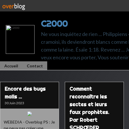
C2000
Ne vous inquiétez de rien ... Philippiens
cramoisi, ils deviendront blancs comme l
comme la laine. Ésaïe 1:18. Revenez ... Je p
veux encore vous porter, Vous soutenir 
Accueil
Contact
Encore des bugs
Comment
mails ...
reconnaître les
30 Juin 2023
sectes et leurs
faux prophètes.
Par Robert
WEBEDIA - Overblog PS : Je
SCHRŒDER
ne peux pas créer une