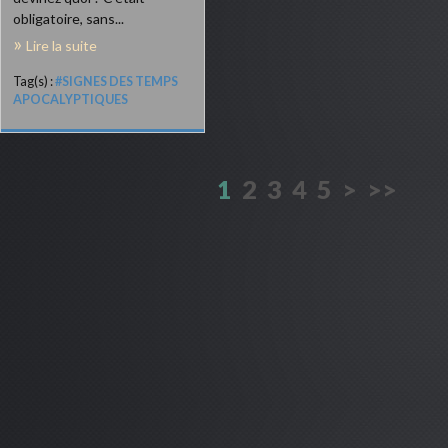
obligatoire, sans...
Lire la suite
Tag(s) :
#SIGNES DES TEMPS
APOCALYPTIQUES
1
2
3
4
5
>
>>