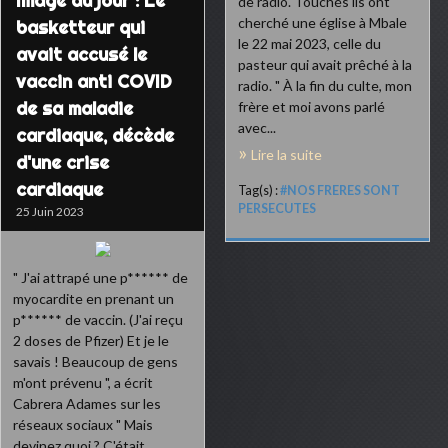
Image du jour : Le
de radio. Touchés ils ont
cherché une église à Mbale
basketteur qui
le 22 mai 2023, celle du
avait accusé le
pasteur qui avait prêché à la
vaccin anti COVID
radio. " À la fin du culte, mon
de sa maladie
frère et moi avons parlé
avec...
cardiaque, décède
Lire la suite
d'une crise
cardiaque
Tag(s) :
#NOS FRERES SONT
PERSECUTES
25 Juin 2023
" J'ai attrapé une p****** de
myocardite en prenant un
p****** de vaccin. (J'ai reçu
2 doses de Pfizer) Et je le
savais ! Beaucoup de gens
m'ont prévenu ", a écrit
Cabrera Adames sur les
réseaux sociaux " Mais
devinez quoi ? C'était