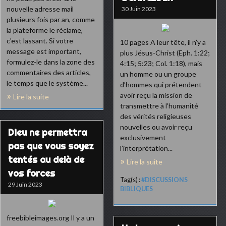
nouvelle adresse mail
30 Juin 2023
plusieurs fois par an, comme
la plateforme le réclame,
c'est lassant. Si votre
10 pages A leur tête, il n’y a
message est important,
plus Jésus-Christ (Eph. 1:22;
formulez-le dans la zone des
4:15; 5:23; Col. 1:18), mais
commentaires des articles,
un homme ou un groupe
le temps que le système...
d’hommes qui prétendent
avoir reçu la mission de
Lire la suite
transmettre à l’humanité
des vérités religieuses
nouvelles ou avoir reçu
Dieu ne permettra
exclusivement
pas que vous soyez
l’interprétation...
tentés au delà de
Lire la suite
vos forces
Tag(s) :
#DISCUSSIONS
29 Juin 2023
BIBLIQUES
freebibleimages.org Il y a un