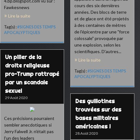
4.bp.blogspot.com vu sur :
cours des six dernières
Fawkesnews
années. Des blocs de terre
Lire la suite
et de glace ont été projetés
à des centaines de mètres
Tag(s) :
#SIGNES DES TEMPS
de l'épicentre par une "force
APOCALYPTIQUES
colossale" provoquée par
une explosion, selon les
scientifiques. D'autres...
Un pilier de la
Lire la suite
droite religieuse
Tag(s) :
#SIGNES DES TEMPS
pro-Trump rattrapé
APOCALYPTIQUES
par un scandale
sexuel
29 Août 2020
Des guillotines
trouvées sur des
bases militaires
Ces précisions pourraient
sembler anecdotiques si
américaines !
Jerry Falwell Jr. n'était pas
28 Août 2020
l'un des leaders