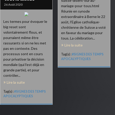
suisse-disent-oui-au-
26 Août 2020
mariage-pour-tous.html
Réunie en synode
extraordinaire à Berne le 22
Les termes pour évoquer le
août, l’Eglise catholique-
big reset sont
chrétienne de Suisse a voté
volontairement flous, et
en faveur du mariage pour
pourraient même être
tous. La célébration...
rassurants si on ne les met
Lire la suite
pas en contexte. Des
processus sont en cours
Tag(s) :
#SIGNES DES TEMPS
pour privatiser la décision
APOCALYPTIQUES
mondiale (qui l’est déjà en
grande partie), et pour
contrôler...
Lire la suite
Tag(s) :
#SIGNES DES TEMPS
APOCALYPTIQUES