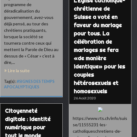
L’Eglise catholique-
programme de
chrétienne de
déradicalisation du
Suisse a voté en
gouvernement, avez-vous
déjà pensé, au tour des
faveur du mariage
chrétiens pratiquants,
pour tous. La
lorsque la société se
célébration de
tournera contre ceux qui
mariages se fera
mettent la Parole de Dieu au
dessus de « César » c'est à
«de manière
dire,...
identique» pour les
Lire la suite
couples
Tag(s) :
#SIGNES DES TEMPS
hétérosexuels et
APOCALYPTIQUES
homosexuels
26 Août 2020
Citoyenneté
digitale : identité
https://www.rts.ch/info/suis
se/11555231-les-
numérique pour
catholiqueschretiens-de-
tout le monde