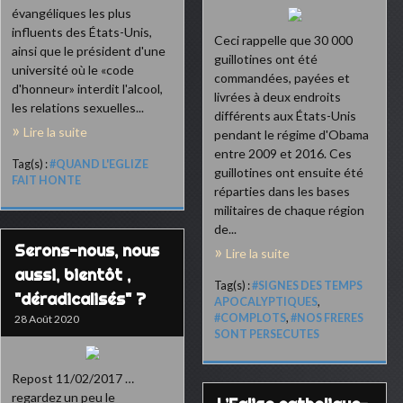
évangéliques les plus
influents des États-Unis,
Ceci rappelle que 30 000
ainsi que le président d'une
guillotines ont été
université où le «code
commandées, payées et
d'honneur» interdit l'alcool,
livrées à deux endroits
les relations sexuelles...
différents aux États-Unis
Lire la suite
pendant le régime d'Obama
entre 2009 et 2016. Ces
Tag(s) :
#QUAND L'EGLIZE
guillotines ont ensuite été
FAIT HONTE
réparties dans les bases
militaires de chaque région
de...
Serons-nous, nous
Lire la suite
aussi, bientôt ,
Tag(s) :
#SIGNES DES TEMPS
"déradicalisés" ?
APOCALYPTIQUES
,
#COMPLOTS
,
#NOS FRERES
28 Août 2020
SONT PERSECUTES
Repost 11/02/2017 …
regardez un peu le