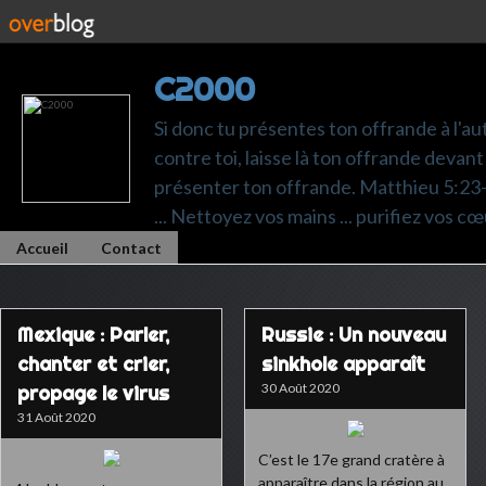
C2000
Si donc tu présentes ton offrande à l'au
contre toi, laisse là ton offrande devant 
présenter ton offrande. Matthieu 5:23-24.
... Nettoyez vos mains ... purifiez vos cœ
Accueil
Contact
Mexique : Parler,
Russie : Un nouveau
chanter et crier,
sinkhole apparaît
30 Août 2020
propage le virus
31 Août 2020
C’est le 17e grand cratère à
apparaître dans la région au