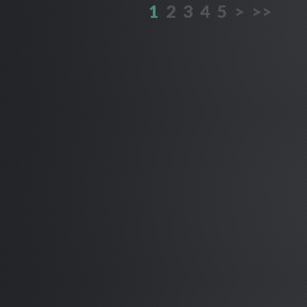
1
2
3
4
5
>
>>