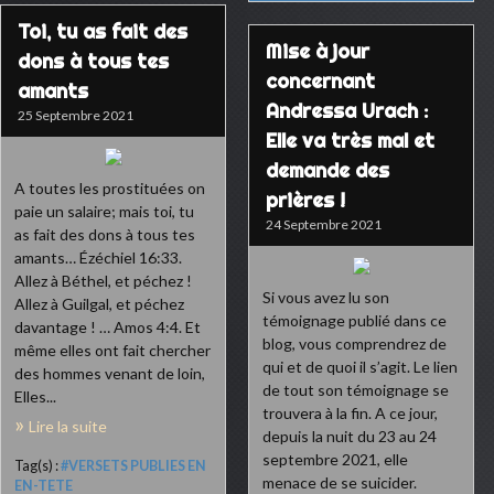
Toi, tu as fait des
Mise à jour
dons à tous tes
concernant
amants
Andressa Urach :
25 Septembre 2021
Elle va très mal et
demande des
A toutes les prostituées on
prières !
paie un salaire; mais toi, tu
24 Septembre 2021
as fait des dons à tous tes
amants… Ézéchiel 16:33.
Allez à Béthel, et péchez !
Si vous avez lu son
Allez à Guilgal, et péchez
témoignage publié dans ce
davantage ! … Amos 4:4. Et
blog, vous comprendrez de
même elles ont fait chercher
qui et de quoi il s’agit. Le lien
des hommes venant de loin,
de tout son témoignage se
Elles...
trouvera à la fin. A ce jour,
Lire la suite
depuis la nuit du 23 au 24
septembre 2021, elle
Tag(s) :
#VERSETS PUBLIES EN
menace de se suicider.
EN-TETE