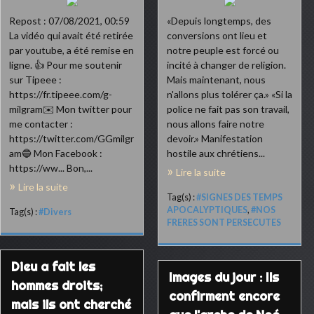
Repost : 07/08/2021, 00:59
«Depuis longtemps, des
La vidéo qui avait été retirée
conversions ont lieu et
par youtube, a été remise en
notre peuple est forcé ou
ligne. 👍 Pour me soutenir
incité à changer de religion.
sur Tipeee :
Mais maintenant, nous
https://fr.tipeee.com/g-
n'allons plus tolérer ça.» «Si la
milgram✉️ Mon twitter pour
police ne fait pas son travail,
me contacter :
nous allons faire notre
https://twitter.com/GGmilgr
devoir.» Manifestation
am🔵 Mon Facebook :
hostile aux chrétiens...
https://ww... Bon,...
Lire la suite
Lire la suite
Tag(s) :
#SIGNES DES TEMPS
APOCALYPTIQUES
,
#NOS
Tag(s) :
#Divers
FRERES SONT PERSECUTES
Dieu a fait les
Images du jour : Ils
hommes droits;
confirment encore
mais ils ont cherché