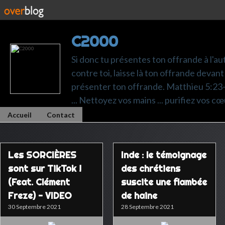
C2000
Si donc tu présentes ton offrande à l'au
contre toi, laisse là ton offrande devant 
présenter ton offrande. Matthieu 5:23-24.
... Nettoyez vos mains ... purifiez vos cœ
Accueil
Contact
Les SORCIÈRES
Inde : le témoignage
sont sur TikTok !
des chrétiens
(Feat. Clément
suscite une flambée
Freze) - VIDEO
de haine
30 Septembre 2021
28 Septembre 2021