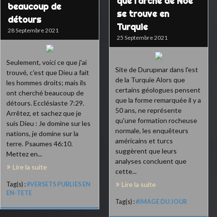
que l'arche de Noé
beaucoup de
se trouve en
détours
Turquie
28 Septembre 2021
25 Septembre 2021
Seulement, voici ce que j'ai
Site de Durupınar dans l'est
trouvé, c'est que Dieu a fait
de la Turquie Alors que
les hommes droits; mais ils
certains géologues pensent
ont cherché beaucoup de
que la forme remarquée il y a
détours. Ecclésiaste 7:29.
50 ans, ne représente
Arrêtez, et sachez que je
qu'une formation rocheuse
suis Dieu : Je domine sur les
normale, les enquêteurs
nations, je domine sur la
américains et turcs
terre. Psaumes 46:10.
suggèrent que leurs
Mettez en...
analyses concluent que
Lire la suite
cette...
Lire la suite
Tag(s) :
#VERSETS PUBLIES EN
EN-TETE
Tag(s) :
#IMAGE DU JOUR