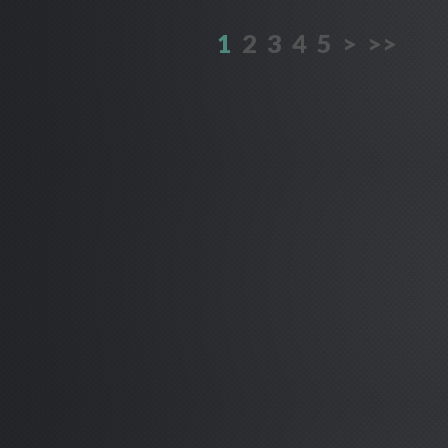
1
2
3
4
5
>
>>