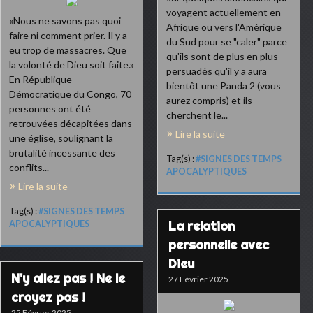
voyagent actuellement en
«Nous ne savons pas quoi
Afrique ou vers l'Amérique
faire ni comment prier. Il y a
du Sud pour se "caler" parce
eu trop de massacres. Que
qu'ils sont de plus en plus
la volonté de Dieu soit faite.»
persuadés qu'il y a aura
En République
bientôt une Panda 2 (vous
Démocratique du Congo, 70
aurez compris) et ils
personnes ont été
cherchent le...
retrouvées décapitées dans
Lire la suite
une église, soulignant la
brutalité incessante des
Tag(s) :
#SIGNES DES TEMPS
conflits...
APOCALYPTIQUES
Lire la suite
Tag(s) :
#SIGNES DES TEMPS
La relation
APOCALYPTIQUES
personnelle avec
Dieu
N'y allez pas ! Ne le
27 Février 2025
croyez pas !
25 Février 2025