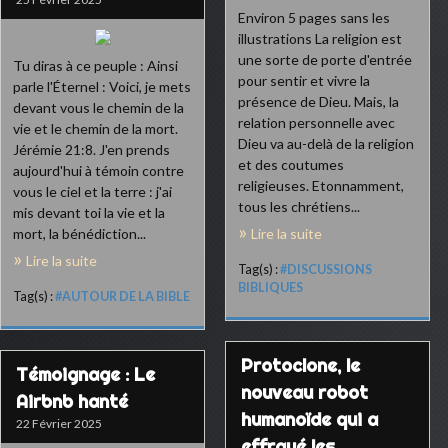
Environ 5 pages sans les
illustrations La religion est
une sorte de porte d'entrée
Tu diras à ce peuple : Ainsi
pour sentir et vivre la
parle l'Éternel : Voici, je mets
présence de Dieu. Mais, la
devant vous le chemin de la
relation personnelle avec
vie et le chemin de la mort.
Dieu va au-delà de la religion
Jérémie 21:8. J'en prends
et des coutumes
aujourd'hui à témoin contre
religieuses. Etonnamment,
vous le ciel et la terre : j'ai
tous les chrétiens...
mis devant toi la vie et la
mort, la bénédiction...
Lire la suite
Lire la suite
Tag(s) :
#DISCUSSIONS
BIBLIQUES
Tag(s) :
#AUTOUR DE LA BIBLE
Protoclone, le
Témoignage : Le
nouveau robot
Airbnb hanté
humanoïde qui a
22 Février 2025
effrayé les