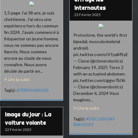
internautes
1,5 page J'ai 38 ans, je suis
23 Février 2025
chrétienne. J'ai vécu une
expérience hors du commun
fin 2024. J'avais commencé à
Protoclone, the world's first
fréquenter un jeune homme,
bipedal, musculoskeletal
nous ne sommes pas encore
android.
fiancés. Nous sommes
pic.twitter.com/oIV1yaMSyE
encore au stade de nous
— Clone (@clonerobotics)
connaître. Nous avons
February 19, 2025 Torso 2
décidé de partir en...
with an actuated abdomen.
Lire la suite
pic.twitter.com/ciggvr7b06
— Clone (@clonerobotics)
Tag(s) :
#TEMOIGNAGES
December 6, 2024 Vous
imaginez...
Lire la suite
Image du jour : La
Tag(s) :
#DISCUSSIONS
voiture volante
BIBLIQUES
22 Février 2025