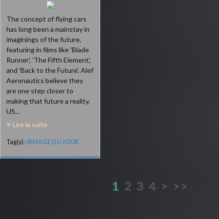
The concept of flying cars
has long been a mainstay in
imaginings of the future,
featuring in films like 'Blade
Runner', 'The Fifth Element',
and 'Back to the Future'. Alef
Aeronautics believe they
are one step closer to
making that future a reality.
US...
Lire la suite
Tag(s) :
#IMAGE DU JOUR
1
2
3
4
>
>>