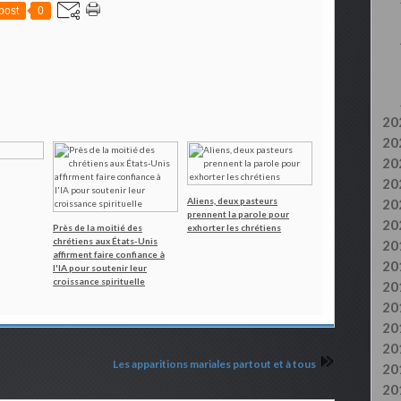
post
0
20
20
20
20
Aliens, deux pasteurs
20
prennent la parole pour
20
Près de la moitié des
exhorter les chrétiens
chrétiens aux États-Unis
20
affirment faire confiance à
20
l'IA pour soutenir leur
croissance spirituelle
20
20
20
20
Les apparitions mariales partout et à tous
20
20