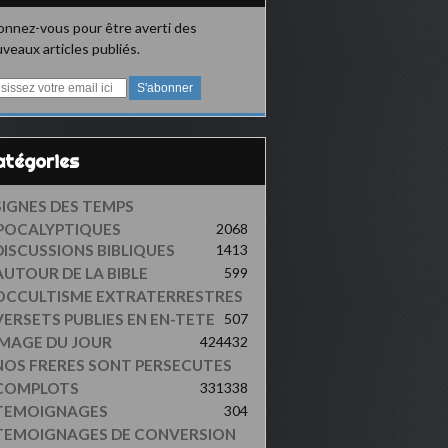
nnez-vous pour être averti des
veaux articles publiés.
Catégories
SIGNES DES TEMPS
POCALYPTIQUES
2068
DISCUSSIONS BIBLIQUES
1413
AUTOUR DE LA BIBLE
599
OCCULTISME EXTRATERRESTRES
VERSETS PUBLIES EN EN-TETE
507
IMAGE DU JOUR
424
432
NOS FRERES SONT PERSECUTES
COMPLOTS
331
338
TEMOIGNAGES
304
TEMOIGNAGES DE CONVERSION