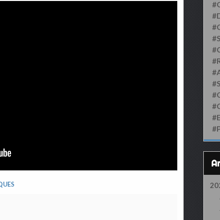
#
#D
#
#S
#
#
#
#
#
#
#
#
20
QUES