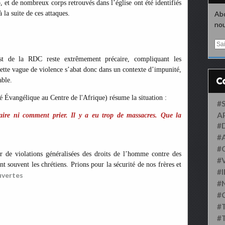
o, et de nombreux corps retrouvés dans l’église ont été identifiés
la suite de ces attaques.
Abo
nou
E
m
’Est de la RDC reste extrêmement précaire, compliquant les
a
 Cette vague de violence s’abat donc dans un contexte d’impunité,
i
l
able.
vangélique au Centre de l'Afrique) résume la situation :
#
A
ire ni comment prier. Il y a eu trop de massacres. Que la
#
#
#
r de violations généralisées des droits de l’homme contre des
#
t souvent les chrétiens. Prions pour la sécurité de nos frères et
#
vertes
#
#
#
#