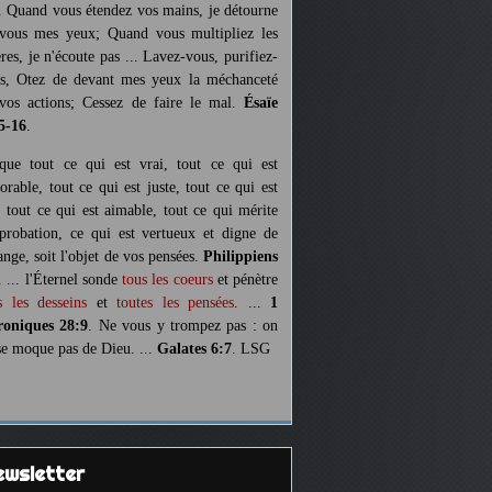
. Quand vous étendez vos mains, je détourne
vous mes yeux; Quand vous multipliez les
ères, je n'écoute pas ... Lavez-vous, purifiez-
s, Otez de devant mes yeux la méchanceté
vos actions; Cessez de faire le mal.
Ésaïe
5-16
.
 que tout ce qui est vrai, tout ce qui est
orable, tout ce qui est juste, tout ce qui est
, tout ce qui est aimable, tout ce qui mérite
pprobation, ce qui est vertueux et digne de
ange, soit l'objet de vos pensées.
Philippiens
. ... l'Éternel sonde
tous les coeurs
et pénètre
s les desseins
et
toutes les pensées
. ...
1
oniques 28:9
. Ne vous y trompez pas : on
se moque pas de Dieu. ...
Galates 6:7
. LSG
Newsletter