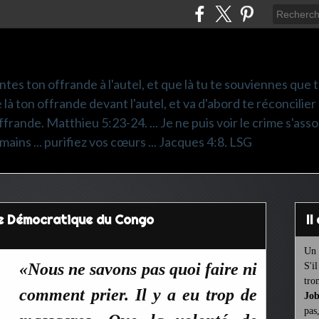
ntes ton offrande à l'autel, et que là tu te souviennes que
e là ton offrande devant l'autel, et va d'abord te réconcilier
frande. Matthieu 5:23-24. ... Je ne puis voir le crime s'asso
mains ... purifiez vos cœurs ... Jacques 4:8. LSG
ue Démocratique du Congo
I
Un 
«Nous ne savons pas quoi faire ni
S'i
tro
comment prier. Il y a eu trop de
Job
pas