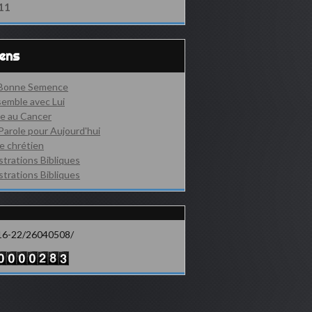
11
iens
 Bonne Semence
emble avec Lui
e au Cancer
Parole pour Aujourd'hui
e chrétien
ustrations Bibliques
ustrations Bibliques
16-22/26040508/