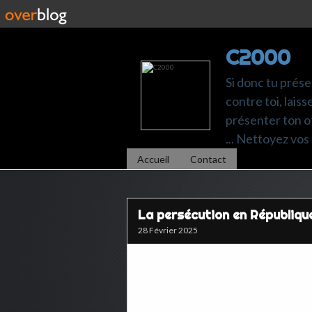
C2000
Si donc tu prése
contre toi, laiss
présenter ton of
... Nettoyez vos 
Accueil
Contact
La persécution en Républiq
28 Février 2025