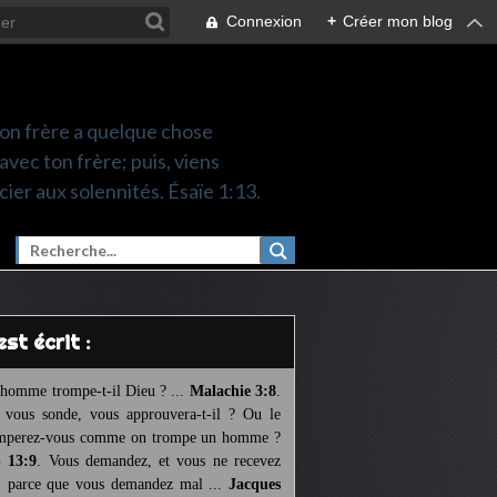
Connexion
+
Créer mon blog
 ton frère a quelque chose
 avec ton frère; puis, viens
cier aux solennités. Ésaïe 1:13.
l est écrit :
homme trompe-t-il Dieu ? ...
Malachie 3:8
.
l vous sonde, vous approuvera-t-il ? Ou le
mperez-vous comme on trompe un homme ?
 13:9
. Vous demandez, et vous ne recevez
, parce que vous demandez mal ...
Jacques