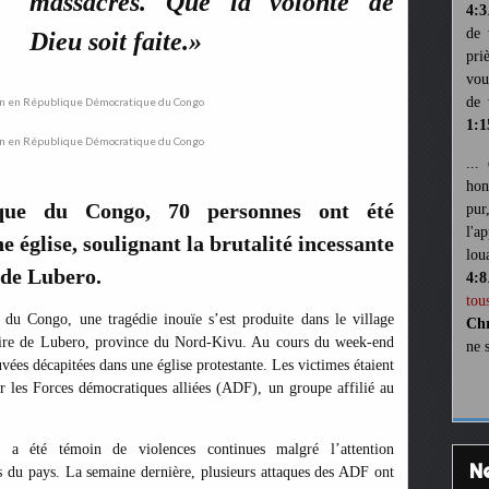
massacres. Que la volonté de
4:3
de 
Dieu soit faite.»
pri
vou
de 
1:1
...
hon
que du Congo, 70 personnes ont été
pur
l'a
 église, soulignant la brutalité incessante
lou
e de Lubero.
4:8
tou
du Congo, une tragédie inouïe s’est produite dans le village
Chr
toire de Lubero, province du Nord-Kivu. Au cours du week-end
ne 
uvées décapitées dans une église protestante. Les victimes étaient
ar les Forces démocratiques alliées (ADF), un groupe affilié au
e, a été témoin de violences continues malgré l’attention
es du pays. La semaine dernière, plusieurs attaques des ADF ont