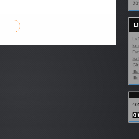
20
L
La
Ens
Fac
Sa 
Gît
Ill
Ill
40