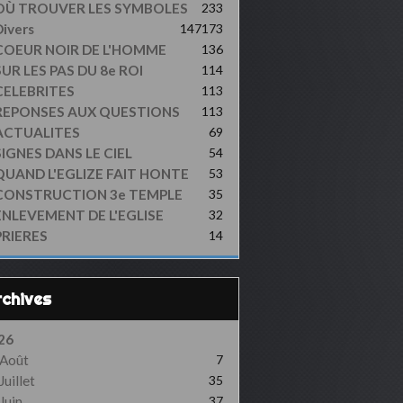
OÙ TROUVER LES SYMBOLES
233
ivers
147
173
COEUR NOIR DE L'HOMME
136
UR LES PAS DU 8e ROI
114
CELEBRITES
113
REPONSES AUX QUESTIONS
113
ACTUALITES
69
SIGNES DANS LE CIEL
54
QUAND L'EGLIZE FAIT HONTE
53
CONSTRUCTION 3e TEMPLE
35
ENLEVEMENT DE L'EGLISE
32
PRIERES
14
Archives
26
Août
7
Juillet
35
Juin
37