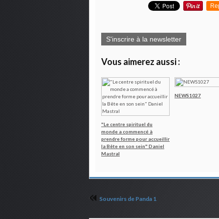
Re
S'inscrire à la newsletter
Vous aimerez aussi :
NEWS1027
"Le centre spirituel du
monde a commencé à
prendre forme pour accueillir
la Bête en son sein" Daniel
Mastral
Souvenirs de Panda 1