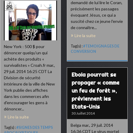
demandé de lui lire le Coran,
précisément les passages
évoquant Jésus, ce qui a
suscité chez ce jeune l'envie
de connaître...
Lire la suite
Tag(s) :
#TEMOIGNAGES DE
New York : 500 $ pour
CONVERSION
dénoncer quelqu'un qui
achète des produits «
survivalistes » Croah.fr mar.,
29 juil. 2014 16:25 CDT La
Ebola pourrait se
Division de sécurité
propager « comme
intérieure de la ville de New
un feu de forêt »,
York publie des affiches
dans les commerces afin
préviennent les
d'encourager les gens à
Etats-Unis
dénoncer...
30 Juillet 2014
Lire la suite
Belga mar., 29 juil. 2014
Tag(s) :
#SIGNES DES TEMPS
16:36 CDT Le virus mortel
APOCALYPTIQUES