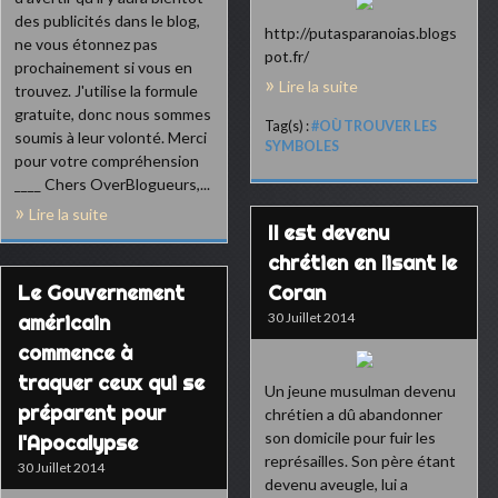
des publicités dans le blog,
http://putasparanoias.blogs
ne vous étonnez pas
pot.fr/
prochainement si vous en
Lire la suite
trouvez. J'utilise la formule
gratuite, donc nous sommes
Tag(s) :
#OÙ TROUVER LES
soumis à leur volonté. Merci
SYMBOLES
pour votre compréhension
____ Chers OverBlogueurs,...
Lire la suite
Il est devenu
chrétien en lisant le
Le Gouvernement
Coran
30 Juillet 2014
américain
commence à
traquer ceux qui se
Un jeune musulman devenu
préparent pour
chrétien a dû abandonner
son domicile pour fuir les
l'Apocalypse
représailles. Son père étant
30 Juillet 2014
devenu aveugle, lui a