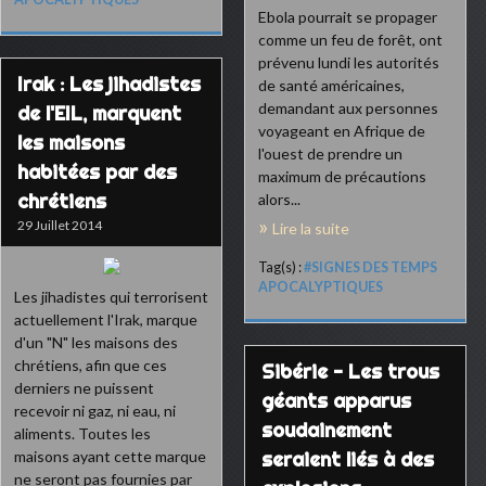
Ebola pourrait se propager
comme un feu de forêt, ont
prévenu lundi les autorités
Irak : Les jihadistes
de santé américaines,
demandant aux personnes
de l'EIL, marquent
voyageant en Afrique de
les maisons
l'ouest de prendre un
habitées par des
maximum de précautions
chrétiens
alors...
29 Juillet 2014
Lire la suite
Tag(s) :
#SIGNES DES TEMPS
APOCALYPTIQUES
Les jihadistes qui terrorisent
actuellement l'Irak, marque
d'un "N" les maisons des
chrétiens, afin que ces
Sibérie - Les trous
derniers ne puissent
géants apparus
recevoir ni gaz, ni eau, ni
soudainement
aliments. Toutes les
maisons ayant cette marque
seraient liés à des
ne seront pas fournies par