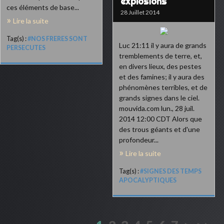
explosions
ces éléments de base...
28 Juillet 2014
Lire la suite
Tag(s) :
#NOS FRERES SONT
Luc 21:11 il y aura de grands
PERSECUTES
tremblements de terre, et,
en divers lieux, des pestes
et des famines; il y aura des
phénomènes terribles, et de
grands signes dans le ciel.
mouvida.com lun., 28 juil.
2014 12:00 CDT Alors que
des trous géants et d'une
profondeur...
Lire la suite
Tag(s) :
#SIGNES DES TEMPS
APOCALYPTIQUES