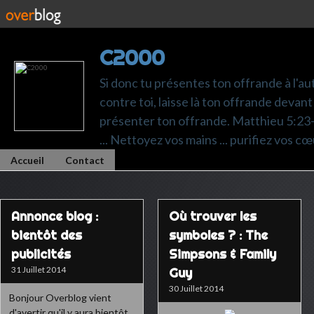
C2000
Si donc tu présentes ton offrande à l'au
contre toi, laisse là ton offrande devant 
présenter ton offrande. Matthieu 5:23-24.
... Nettoyez vos mains ... purifiez vos cœ
Accueil
Contact
Annonce blog :
Où trouver les
bientôt des
symboles ? : The
publicités
Simpsons & Family
31 Juillet 2014
Guy
30 Juillet 2014
Bonjour Overblog vient
d'avertir qu'il y aura bientôt