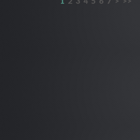
1
2
3
4
5
6
7
>
>>