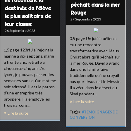
Ils racontent la
pêchait dans la mer
destinée de l'élève
Rouge
le plus solitaire de
27 Septembre 2023
leur classe
26 Septembre 2023
0,5 page Un juif israélien a
eu une rencontre
1,5 page 123rf J'ai rejoint la
transformatrice avec Jésus-
marine à dix-sept ans, marié
Christ alors qu’il pêchait sur
à trente ans, retraité à
la mer Rouge. David a grandi
cinquante-cinq ans. Au
dans une famille juive
lycée, je pouvais passer des
traditionnelle qui ne croyait
semaines sans qu’un mot me
pas que Jésus est le Messie.
soit adressé. Il est le patron
Il a vécu dans le désert du
d'une entreprise très
Sinaï pendant...
prospère. Il a employé les
Lire la suite
trois garçons...
Tag(s) :
#TEMOIGNAGES DE
Lire la suite
CONVERSION