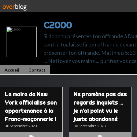
C2000
Si donc tu présentes ton offrande à l'au
contre toi, laisse là ton offrande devant 
présenter ton offrande. Matthieu 5:23-24.
... Nettoyez vos mains ... purifiez vos cœ
Accueil
Contact
Le maire de New
Ne promène pas des
York officialise son
regards inquiets ...
appartenance à la
je n'ai point vu le
Franc-maçonnerie !
juste abandonné
30 Septembre 2023
30 Septembre 2023