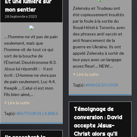
Et une lumière sur
Zelensky et Trudeau ont
mon sentier
été copieusement insultés
28 Septembre 2023
par la foule à la sortie du
Royal Hôtel à Toronto, avec
des phrases anti vaccin et
… l'homme ne vit pas de pain
anti financement de la
seulement, mais que
guerre en Ukraine. Ils ont
l'homme vit de tout ce qui
appelé Zelensky à sortir de
sort de la bouche de
leur pays avec un langage
l'Éternel. Deutéronome 8:3.
assez fleuri ... NEW:...
Jésus lui répondit : - Il est
Lire la suite
écrit : L'Homme ne vivra pas
de pain seulement. Luc 4:4.
Tag(s) :
#IMAGE DU JOUR
freepik … Celui-ci est mon
Fils bien-aimé,...
Lire la suite
Témoignage de
Tag(s) :
#AUTOUR DE LA BIBLE
conversion : David
accepte Jésus-
Christ alors qu'il