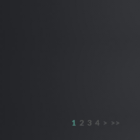
1
2
3
4
>
>>