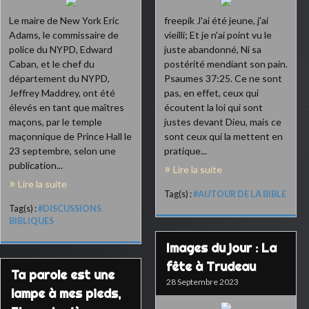
Le maire de New York Eric
freepik J'ai été jeune, j'ai
Adams, le commissaire de
vieilli; Et je n'ai point vu le
police du NYPD, Edward
juste abandonné, Ni sa
Caban, et le chef du
postérité mendiant son pain.
département du NYPD,
Psaumes 37:25. Ce ne sont
Jeffrey Maddrey, ont été
pas, en effet, ceux qui
élevés en tant que maîtres
écoutent la loi qui sont
maçons, par le temple
justes devant Dieu, mais ce
maçonnique de Prince Hall le
sont ceux qui la mettent en
23 septembre, selon une
pratique...
publication...
Lire la suite
Lire la suite
Tag(s) :
#AUTOUR DE LA BIBLE
Tag(s) :
#DISCUSSIONS
BIBLIQUES
Images du jour : La
fête à Trudeau
Ta parole est une
28 Septembre 2023
lampe à mes pieds,