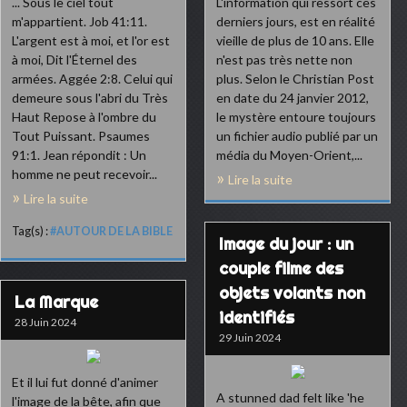
... Sous le ciel tout
L'information qui ressort ces
m'appartient. Job 41:11.
derniers jours, est en réalité
L'argent est à moi, et l'or est
vieille de plus de 10 ans. Elle
à moi, Dit l'Éternel des
n'est pas très nette non
armées. Aggée 2:8. Celui qui
plus. Selon le Christian Post
demeure sous l'abri du Très
en date du 24 janvier 2012,
Haut Repose à l'ombre du
le mystère entoure toujours
Tout Puissant. Psaumes
un fichier audio publié par un
91:1. Jean répondit : Un
média du Moyen-Orient,...
homme ne peut recevoir...
Lire la suite
Lire la suite
Tag(s) :
#AUTOUR DE LA BIBLE
Image du jour : un
couple filme des
objets volants non
La Marque
identifiés
28 Juin 2024
29 Juin 2024
Et il lui fut donné d'animer
A stunned dad felt like 'he
l'image de la bête, afin que