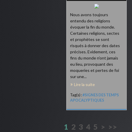
Nous avons toujours
entendu des religions
évoquer la fin du monde.
Certaines religions, sectes
et prophètes se sont
risqués à donner des dates
précises. Evidement, ces
fins du monde n'ont jamais
eu lieu, provoquant des
moqueries et pertes de foi
sur une...
Lire la suite
Tag(s) :
#SIGNES DES TEMPS
APOCALYPTIQUES
1
2
3
4
5
>
>>