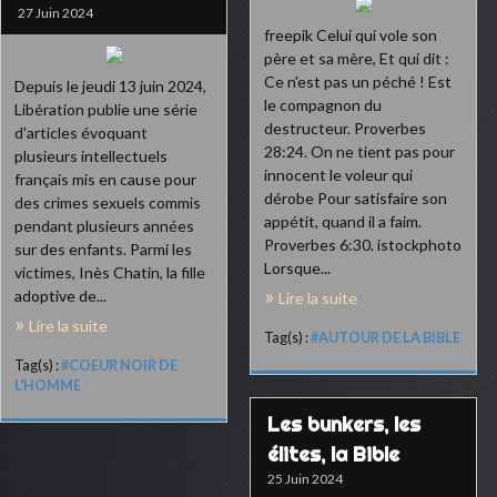
27 Juin 2024
freepik Celui qui vole son
père et sa mère, Et qui dit :
Ce n'est pas un péché ! Est
Depuis le jeudi 13 juin 2024,
le compagnon du
Libération publie une série
destructeur. Proverbes
d'articles évoquant
28:24. On ne tient pas pour
plusieurs intellectuels
innocent le voleur qui
français mis en cause pour
dérobe Pour satisfaire son
des crimes sexuels commis
appétit, quand il a faim.
pendant plusieurs années
Proverbes 6:30. istockphoto
sur des enfants. Parmi les
Lorsque...
victimes, Inès Chatin, la fille
adoptive de...
Lire la suite
Lire la suite
Tag(s) :
#AUTOUR DE LA BIBLE
Tag(s) :
#COEUR NOIR DE
L'HOMME
Les bunkers, les
élites, la Bible
25 Juin 2024