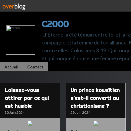
C2000
...l'Éternel a été témoin entre toi et la 
compagne et la femme de ton alliance. M
contre elles. Colossiens 3:19. Quiconq
et quiconque épouse une femme répudi
Accueil
Contact
Laissez-vous
Un prince koweïtien
attirer par ce qui
s'est-il converti au
est humble
christianisme ?
30 Juin 2024
29 Juin 2024