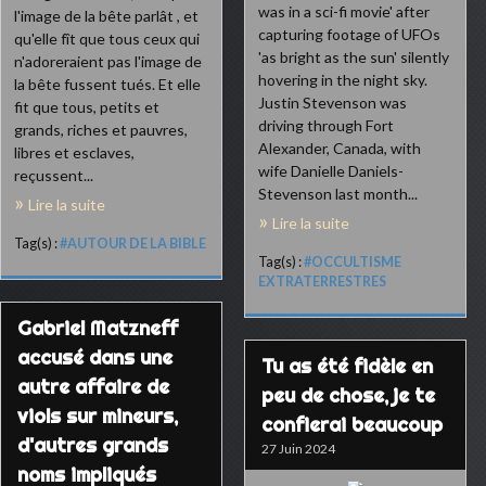
was in a sci-fi movie' after
l'image de la bête parlât , et
capturing footage of UFOs
qu'elle fît que tous ceux qui
'as bright as the sun' silently
n'adoreraient pas l'image de
hovering in the night sky.
la bête fussent tués. Et elle
Justin Stevenson was
fit que tous, petits et
driving through Fort
grands, riches et pauvres,
Alexander, Canada, with
libres et esclaves,
wife Danielle Daniels-
reçussent...
Stevenson last month...
Lire la suite
Lire la suite
Tag(s) :
#AUTOUR DE LA BIBLE
Tag(s) :
#OCCULTISME
EXTRATERRESTRES
Gabriel Matzneff
accusé dans une
Tu as été fidèle en
autre affaire de
peu de chose, je te
viols sur mineurs,
confierai beaucoup
d'autres grands
27 Juin 2024
noms impliqués