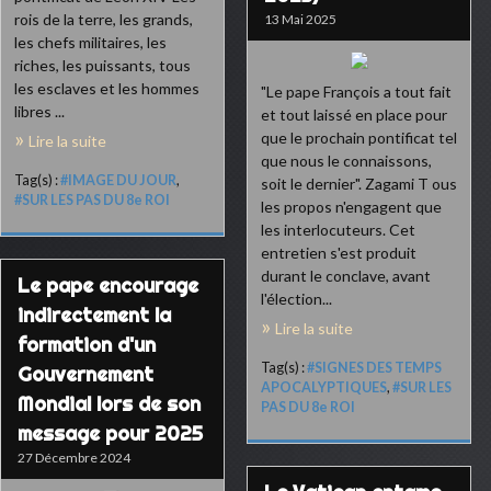
rois de la terre, les grands,
13 Mai 2025
les chefs militaires, les
riches, les puissants, tous
les esclaves et les hommes
"Le pape François a tout fait
libres ...
et tout laissé en place pour
que le prochain pontificat tel
Lire la suite
que nous le connaissons,
Tag(s) :
#IMAGE DU JOUR
,
soit le dernier". Zagami T ous
#SUR LES PAS DU 8e ROI
les propos n'engagent que
les interlocuteurs. Cet
entretien s'est produit
durant le conclave, avant
Le pape encourage
l'élection...
indirectement la
Lire la suite
formation d'un
Tag(s) :
#SIGNES DES TEMPS
Gouvernement
APOCALYPTIQUES
,
#SUR LES
Mondial lors de son
PAS DU 8e ROI
message pour 2025
27 Décembre 2024