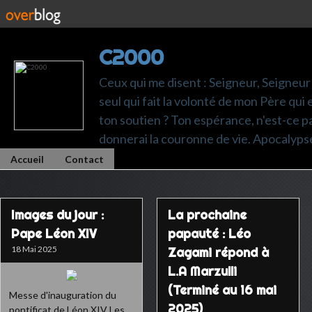
C2000
Ceux qui me disent : Seigneur, Seigneur 
seul qui fait la volonté de mon Père qui 
ton soutien ? Ton espérance, n'est-ce pas t
donnerai la couronne de vie. Apocalyps
Accueil
Contact
Images du jour :
La prochaine
Pape Léon XIV
papauté : Léo
18 Mai 2025
Zagami répond à
L.A Marzulli
(Terminé au 16 mai
Messe d'inauguration du
2025)
pontificat de Léon XIV Les