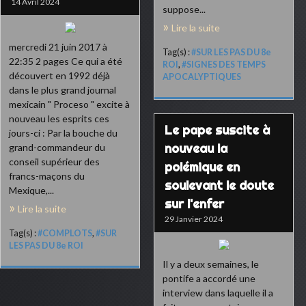
14 Avril 2024
suppose...
Lire la suite
mercredi 21 juin 2017 à
Tag(s) :
#SUR LES PAS DU 8e
22:35 2 pages Ce qui a été
ROI
,
#SIGNES DES TEMPS
découvert en 1992 déjà
APOCALYPTIQUES
dans le plus grand journal
mexicain " Proceso " excite à
nouveau les esprits ces
Le pape suscite à
jours-ci : Par la bouche du
nouveau la
grand-commandeur du
conseil supérieur des
polémique en
francs-maçons du
soulevant le doute
Mexique,...
sur l'enfer
Lire la suite
29 Janvier 2024
Tag(s) :
#COMPLOTS
,
#SUR
LES PAS DU 8e ROI
Il y a deux semaines, le
pontife a accordé une
interview dans laquelle il a