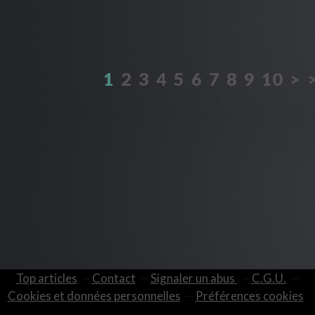
1
2
3
4
5
6
7
8
9
10
>
Top articles
Contact
Signaler un abus
C.G.U.
Cookies et données personnelles
Préférences cookies