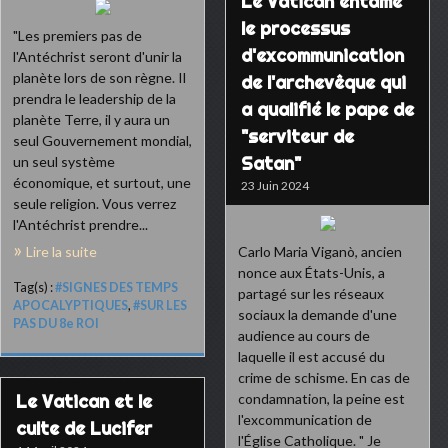
Le Vatican entame
le processus
"Les premiers pas de
d'excommunication
l'Antéchrist seront d'unir la
planète lors de son règne. Il
de l'archevêque qui
prendra le leadership de la
a qualifié le pape de
planète Terre, il y aura un
"serviteur de
seul Gouvernement mondial,
Satan"
un seul système
économique, et surtout, une
23 Juin 2024
seule religion. Vous verrez
l'Antéchrist prendre...
Lire la suite
Carlo Maria Viganò, ancien
nonce aux États-Unis, a
Tag(s) :
#SIGNES DES TEMPS
partagé sur les réseaux
APOCALYPTIQUES
,
#SUR LES
sociaux la demande d'une
PAS DU 8e ROI
audience au cours de
laquelle il est accusé du
crime de schisme. En cas de
Le Vatican et le
condamnation, la peine est
l'excommunication de
culte de Lucifer
l'Église Catholique. " Je