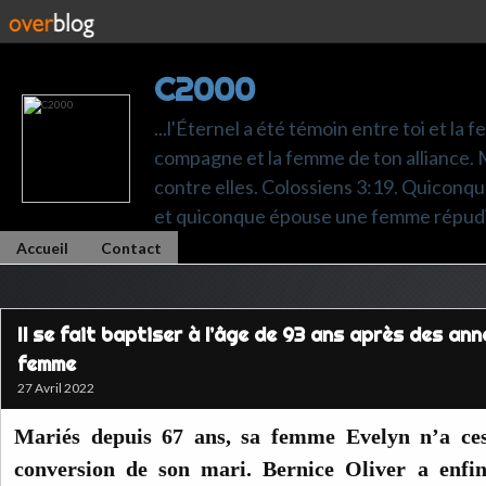
C2000
...l'Éternel a été témoin entre toi et la 
compagne et la femme de ton alliance. M
contre elles. Colossiens 3:19. Quiconq
et quiconque épouse une femme répudi
Accueil
Contact
Il se fait baptiser à l’âge de 93 ans après des an
femme
27 Avril 2022
Mariés depuis 67 ans, sa femme Evelyn n’a ces
conversion de son mari. Bernice Oliver a enfi