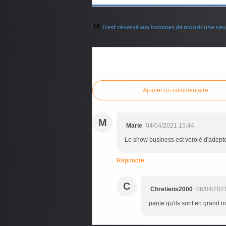
Il est réservé aux hommes de mourir une seul
Commenter cet article
Ajouter un commentaire
M
Marie
04/04/2021 15:44
Le show business est vérolé d'adepte
Répondre
C
Chretiens2000
06/04/202
parce qu'ils sont en grand n