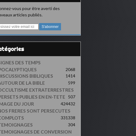
nnez-vous pour être averti des
veaux articles publiés.
Catégories
SIGNES DES TEMPS
POCALYPTIQUES
2068
DISCUSSIONS BIBLIQUES
1414
AUTOUR DE LA BIBLE
599
OCCULTISME EXTRATERRESTRES
VERSETS PUBLIES EN EN-TETE
507
IMAGE DU JOUR
424
432
NOS FRERES SONT PERSECUTES
COMPLOTS
331
338
TEMOIGNAGES
304
TEMOIGNAGES DE CONVERSION