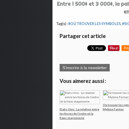
Entre 1 500$ et 3 000$, la pa
en
Tag(s) :
#OÙ TROUVER LES SYMBOLES
,
#SI
Partager cet article
Re
S'inscrire à la newsletter
Vous aimerez aussi :
Où trouver les sym
Etats-Unis : La relation entre
Mylène Farmer
les forces de l’ordre et la
franc-maçonnerie