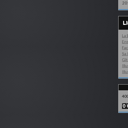
20
L
La
Ens
Fac
Sa 
Gît
Ill
Ill
40