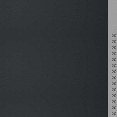
20
20
20
20
20
20
20
20
20
20
20
20
20
20