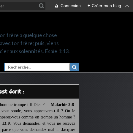
Connexion
+
Créer mon blog
 ton frère a quelque chose
 avec ton frère; puis, viens
cier aux solennités. Ésaïe 1:13.
l est écrit :
homme trompe-t-il Dieu ? ...
Malachie 3:8
.
l vous sonde, vous approuvera-t-il ? Ou le
mperez-vous comme on trompe un homme ?
 13:9
. Vous demandez, et vous ne recevez
, parce que vous demandez mal ...
Jacques