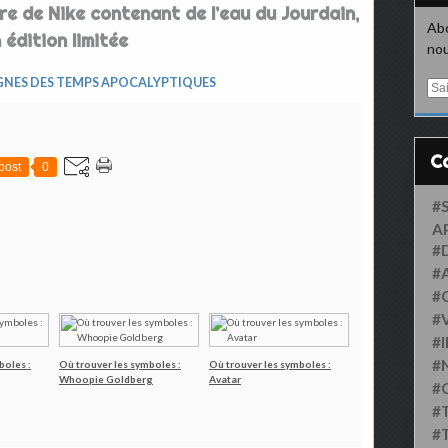
ire de Nike contenant de l’eau du Jourdain,
Abo
 édition limitée
nou
GNES DES TEMPS APOCALYPTIQUES
E
m
a
i
l
post
0
#
A
#
#
#
#
#
#
boles :
Où trouver les symboles :
Où trouver les symboles :
Whoopie Goldberg
Avatar
#
#
#