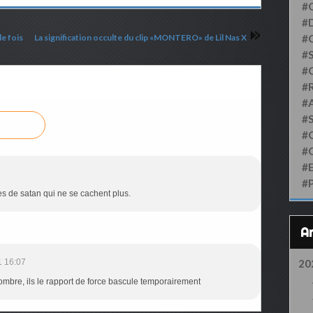
#
#D
e fois
La signification occulte du clip «MONTERO» de Lil Nas X
#
#S
#
#
#
#
#
#
#
#
s de satan qui ne se cachent plus.
1 16:07
20
ombre, ils le rapport de force bascule temporairement