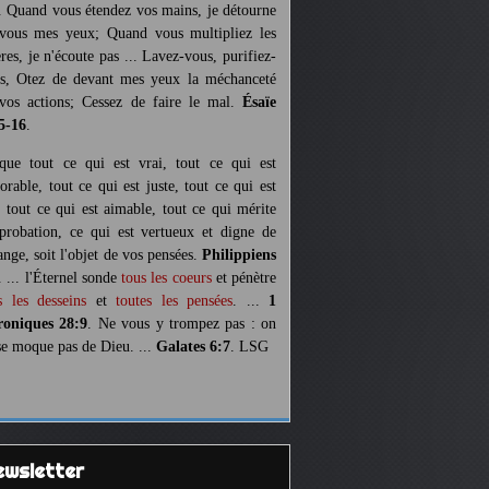
. Quand vous étendez vos mains, je détourne
vous mes yeux; Quand vous multipliez les
ères, je n'écoute pas ... Lavez-vous, purifiez-
s, Otez de devant mes yeux la méchanceté
vos actions; Cessez de faire le mal.
Ésaïe
5-16
.
 que tout ce qui est vrai, tout ce qui est
orable, tout ce qui est juste, tout ce qui est
, tout ce qui est aimable, tout ce qui mérite
pprobation, ce qui est vertueux et digne de
ange, soit l'objet de vos pensées.
Philippiens
. ... l'Éternel sonde
tous les coeurs
et pénètre
s les desseins
et
toutes les pensées
. ...
1
oniques 28:9
. Ne vous y trompez pas : on
se moque pas de Dieu. ...
Galates 6:7
. LSG
Newsletter