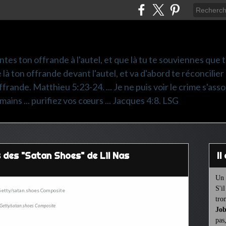
ntes ton offrande à l'autel, et que là tu te souviennes que
e là ton offrande devant l'autel, et va d'abord te réconcilier
frande. Matthieu 5:23-24. ... Je ne puis voir le crime s'asso
mains ... purifiez vos cœurs ... Jacques 4:8. LSG
s des "Satan Shoes" de Lil Nas
I
Un 
S'i
tro
Getty/satan.shoes Composite
Job
pas