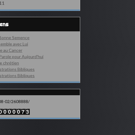
11
iens
 Bonne Semence
emble avec Lui
e au Cancer
Parole pour Aujourd'hui
e chrétien
ustrations Bibliques
ustrations Bibliques
08-02/2608888/