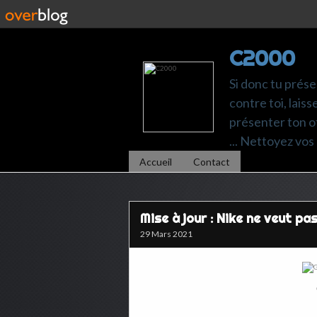
C2000
Si donc tu prése
contre toi, laiss
présenter ton of
... Nettoyez vos 
Accueil
Contact
Mise à jour : Nike ne veut pa
29 Mars 2021