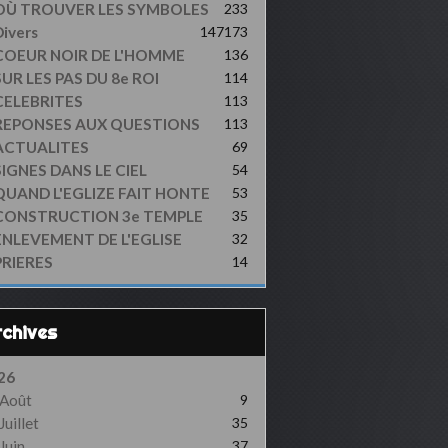
OÙ TROUVER LES SYMBOLES
233
ivers
147
173
COEUR NOIR DE L'HOMME
136
UR LES PAS DU 8e ROI
114
CELEBRITES
113
REPONSES AUX QUESTIONS
113
ACTUALITES
69
SIGNES DANS LE CIEL
54
QUAND L'EGLIZE FAIT HONTE
53
CONSTRUCTION 3e TEMPLE
35
ENLEVEMENT DE L'EGLISE
32
PRIERES
14
Archives
26
Août
9
Juillet
35
Juin
37