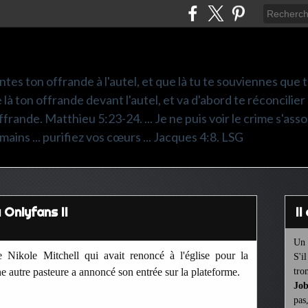
ntes ton offrande à l'autel, et que là tu te souviennes que
e là ton offrande devant l'autel, et va d'abord te réconcilier
frande. Matthieu 5:23-24. ... Je ne puis voir le crime s'asso
mains ... purifiez vos cœurs ... Jacques 4:8. LSG
 Onlyfans II
I
Un 
e Nikole Mitchell qui avait renoncé à l'église pour la
S'i
e autre pasteure a annoncé son entrée sur la plateforme.
tro
Job
pas