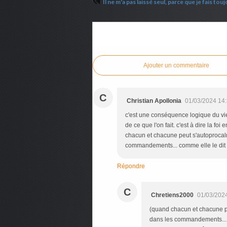
Commenter cet article
Ajouter un commentaire
C
Christian Apollonia
01/03/2024 14
c'est une conséquence logique du vieux
de ce que l'on fait. c'est à dire la fo
chacun et chacune peut s'autoprocalme
commandements... comme elle le dit "c
Répondre
C
Chretiens2000
01/03/202
(quand chacun et chacune peu
dans les commandements... com