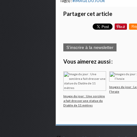
Tag(s) :
#IMAGE DU JOUR
Partager cet article
Re
S'inscrire à la newsletter
Vous aimerez aussi :
Images du jour : Le
l'Ivraie
Image du jour : Une sorcière
a fait dresser une statue du
Diable de 11 mètres