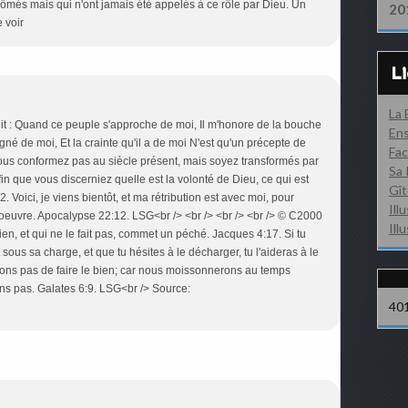
lômés mais qui n'ont jamais été appelés à ce rôle par Dieu. Un
20
e voir
L
La
r dit : Quand ce peuple s'approche de moi, Il m'honore de la bouche
Ens
gné de moi, Et la crainte qu'il a de moi N'est qu'un précepte de
Fac
ous conformez pas au siècle présent, mais soyez transformés par
Sa 
fin que vous discerniez quelle est la volonté de Dieu, ce qui est
Gît
. Voici, je viens bientôt, et ma rétribution est avec moi, pour
Ill
oeuvre. Apocalypse 22:12. LSG<br /> <br /> <br /> <br /> © C2000
Ill
 bien, et qui ne le fait pas, commet un péché. Jacques 4:17. Si tu
ous sa charge, et que tu hésites à le décharger, tu l'aideras à le
ons pas de faire le bien; car nous moissonnerons au temps
ns pas. Galates 6:9. LSG<br /> Source:
40