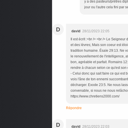
y a des pasteurs/prêtres dip
jour ou l'autre cela fini par s
D
david
28/11/2023 22:05
Il est écrit :<br /> <br /> Le Seigneu
et des lèvres; Mais son coeur est éloi
tradition humaine. Ésaïe 29:13. Ne v
le renouvellement de l'intelligence, a
bon, agréable et parfait. Romains 12:2
rendre à chacun selon ce qu'est son 
- Celui donc qui sait faire ce qui est
vois l'âne de ton ennemi succombant s
décharger. Exode 23:5. Ne nous lass
convenable, si nous ne nous relâcho
https://www.chretiens2000.com/
Répondre
D
david
28/11/2023 22:03