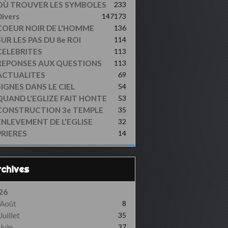
OÙ TROUVER LES SYMBOLES
233
ivers
147
173
COEUR NOIR DE L'HOMME
136
UR LES PAS DU 8e ROI
114
CELEBRITES
113
REPONSES AUX QUESTIONS
113
ACTUALITES
69
SIGNES DANS LE CIEL
54
QUAND L'EGLIZE FAIT HONTE
53
CONSTRUCTION 3e TEMPLE
35
ENLEVEMENT DE L'EGLISE
32
PRIERES
14
Archives
26
Août
8
Juillet
35
Juin
37