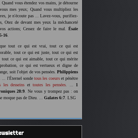
. Quand vous étendez vos mains, je détourne
vous mes yeux; Quand vous multipliez les
ères, je n'écoute pas ... Lavez-vous, purifiez-
s, Otez de devant mes yeux la méchanceté
vos actions; Cessez de faire le mal.
Ésaïe
5-16
.
 que tout ce qui est vrai, tout ce qui est
orable, tout ce qui est juste, tout ce qui est
, tout ce qui est aimable, tout ce qui mérite
pprobation, ce qui est vertueux et digne de
ange, soit l'objet de vos pensées.
Philippiens
. ... l'Éternel sonde
tous les coeurs
et pénètre
s les desseins
et
toutes les pensées
. ...
1
oniques 28:9
. Ne vous y trompez pas : on
se moque pas de Dieu. ...
Galates 6:7
. LSG
Newsletter