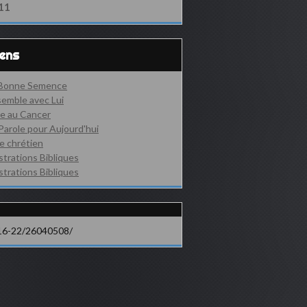
11
iens
 Bonne Semence
emble avec Lui
e au Cancer
Parole pour Aujourd'hui
e chrétien
ustrations Bibliques
ustrations Bibliques
16-22/26040508/