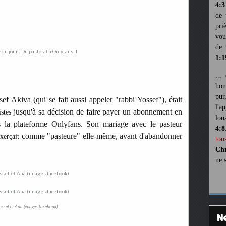
4:3
de 
pri
vou
de 
1:1
...
hon
pur
 Akiva (qui se fait aussi appeler "rabbi Yossef"), était
l'a
jusqu'à sa décision de faire payer un abonnement en
istes
lou
s la plateforme Onlyfans. Son mariage avec le pasteur
4:8
comme "pasteure" elle-même, avant d'abandonner
xerçait
tou
Chr
ne 
ossef et Ana (images facebook)