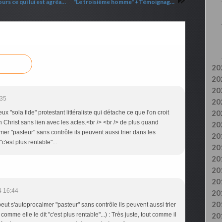
Il ne m'a pas laissé seul, parce que je fais toujours ce qui lui est agréable
"Le troisième homme" +Témoignages
20
20
20
:35
20
20
 "sola fide" protestant littéraliste qui détache ce que l'on croit
i en Christ sans lien avec les actes.<br /> <br /> de plus quand
20
r "pasteur" sans contrôle ils peuvent aussi trier dans les
20
'est plus rentable"...
20
20
20
20
4 16:44
20
20
t s'autoprocalmer "pasteur" sans contrôle ils peuvent aussi trier
me elle le dit "c'est plus rentable"...) : Très juste, tout comme il
20