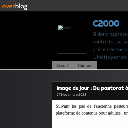
C2000
Si donc tu prése
contre toi, laiss
présenter ton of
... Nettoyez vos 
Accueil
Contact
Image du jour : Du pastorat à
27 Novembre 2023
Suivant les pas de l'ancienne pasteur
plateforme de contenus pour adultes, un