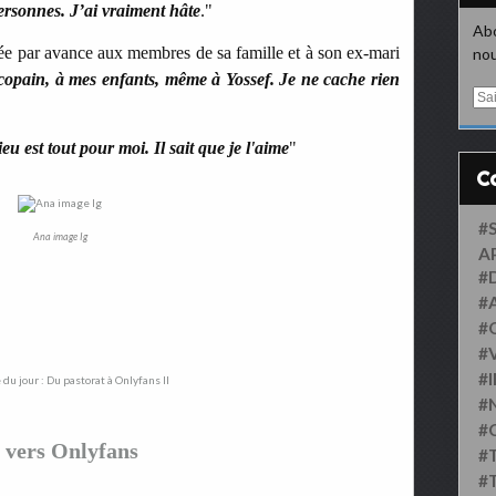
ersonnes. J’ai vraiment hâte
."
Abo
ée par avance aux membres de sa famille et à son ex-mari
nou
copain, à mes enfants, même à Yossef. Je ne cache rien
E
m
a
eu est tout pour moi. Il sait que je l'aime
"
i
l
#
Ana image Ig
A
#
#
#
#
#
#
#
t vers Onlyfans
#
#