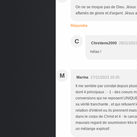
On ne se moque pas de Dieu. Jésus re
affamés de gloire et d'argent. Jésus 
Répondre
C
Chretiens2000
28/11/2023
hélas !
M
Marina
27/11/2023 10:35
Il me semble par constat depuis plu
dont 4 principaux : - 1 - des coeurs 
conversions qui ne reposent UNIQUEM
sa vérité tranchante , et qui refusen
relation d'intéret ou ils prennent mai
dans le corps de Christ et 4 - le carc
mauvais regard de soumission très trè
un mélange explosif .