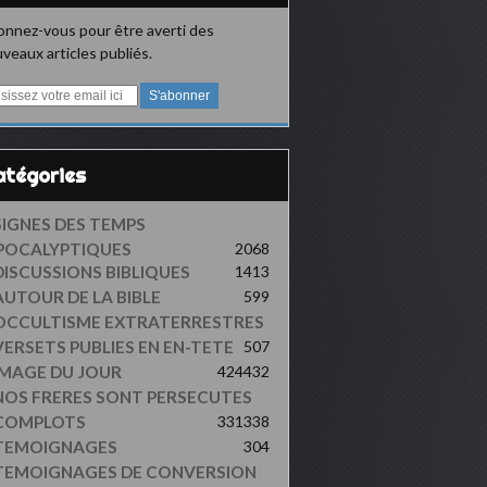
nnez-vous pour être averti des
veaux articles publiés.
Catégories
SIGNES DES TEMPS
POCALYPTIQUES
2068
DISCUSSIONS BIBLIQUES
1413
AUTOUR DE LA BIBLE
599
OCCULTISME EXTRATERRESTRES
VERSETS PUBLIES EN EN-TETE
507
IMAGE DU JOUR
424
432
NOS FRERES SONT PERSECUTES
COMPLOTS
331
338
TEMOIGNAGES
304
TEMOIGNAGES DE CONVERSION