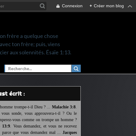
Connexion
+
Créer mon blog
 ton frère a quelque chose
 avec ton frère; puis, viens
cier aux solennités. Ésaïe 1:13.
l est écrit :
homme trompe-t-il Dieu ? ...
Malachie 3:8
.
l vous sonde, vous approuvera-t-il ? Ou le
mperez-vous comme on trompe un homme ?
 13:9
. Vous demandez, et vous ne recevez
, parce que vous demandez mal ...
Jacques