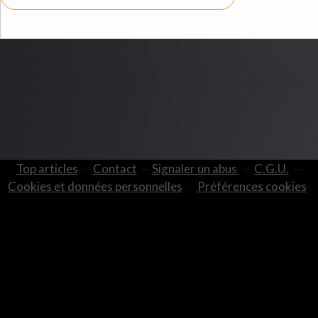
Top articles
Contact
Signaler un abus
C.G.U.
Cookies et données personnelles
Préférences cookies