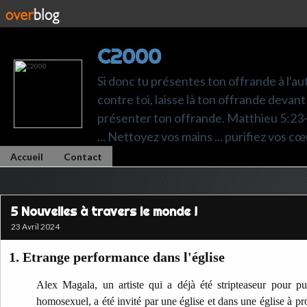
C2000
Si donc tu présentes ton offrande à l'au
contre toi, laisse là ton offrande devant 
présenter ton offrande. Matthieu 5:23-24.
... Nettoyez vos mains ... purifiez vos cœ
Accueil
Contact
5 Nouvelles à travers le monde !
23 Avril 2024
1. Etrange performance dans l'église
Alex Magala, un artiste qui a déjà été stripteaseur pour pu
homosexuel, a été invité par une église et dans une église à p