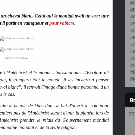
#
#D
t un cheval blanc. Celui qui le montait avait un
arc
; une
#
t il partit en vainqueur et
pour vaincre
.
#S
#
#
#
#
#
wikimedia/vasnetsov
#
#
 L'Antéchrist et le monde charismatique. L'Ecriture dit
#
olu, il trompera tout le monde. Il les incitera à penser
heval blanc", il renvoit l'image d'une bonne personne, d'un
s le cas.
ruire le peuple de Dieu dans le but d'ouvrir la voie pour
miers pas de l'Antéchrist seront d'unir la planète lors de
20
'Antéchrist prendre le relais du Gouvernement mondial
nomique mondial et de la seule religion.