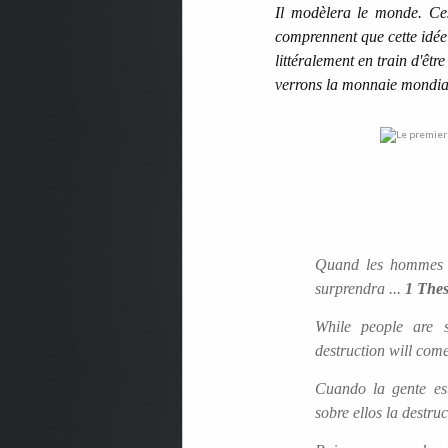
Il modèlera le monde. Ces
comprennent que cette idée
littéralement en train d'êtr
verrons la monnaie mondial
Quand les hommes 
surprendra ...
1 Thes
While people are 
destruction will com
Cuando la gente es
sobre ellos la destruc