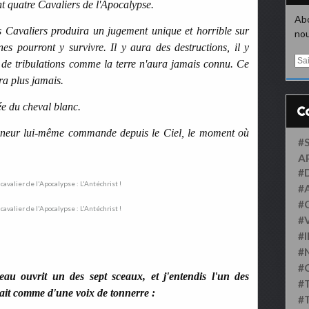
nt quatre Cavaliers de l'Apocalypse.
Abo
s Cavaliers produira un jugement unique et horrible sur
nou
es pourront y survivre. Il y aura des destructions, il y
E
 de tribulations comme la terre n'aura jamais connu. Ce
m
ra plus jamais.
a
i
e du cheval blanc.
l
igneur lui-même commande depuis le Ciel, le moment où
#
A
#
#
#
#
#
#
#
eau ouvrit un des sept sceaux, et j'entendis l'un des
#
isait comme d'une voix de tonnerre :
#