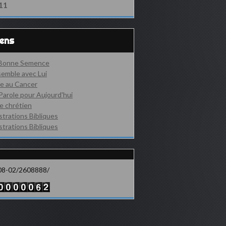
11
iens
 Bonne Semence
emble avec Lui
e au Cancer
Parole pour Aujourd'hui
e chrétien
ustrations Bibliques
ustrations Bibliques
08-02/2608888/