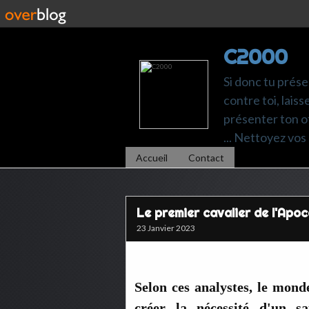
C2000
Si donc tu prése
contre toi, laiss
présenter ton of
... Nettoyez vos 
Accueil
Contact
Le premier cavalier de l'Apoc
23 Janvier 2023
Selon ces analystes, le mond
créer la nécessité d'un s