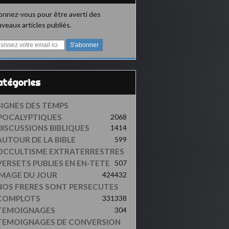
nnez-vous pour être averti des
veaux articles publiés.
Catégories
SIGNES DES TEMPS
POCALYPTIQUES
2068
DISCUSSIONS BIBLIQUES
1414
AUTOUR DE LA BIBLE
599
OCCULTISME EXTRATERRESTRES
VERSETS PUBLIES EN EN-TETE
507
IMAGE DU JOUR
424
432
NOS FRERES SONT PERSECUTES
COMPLOTS
331
338
TEMOIGNAGES
304
TEMOIGNAGES DE CONVERSION