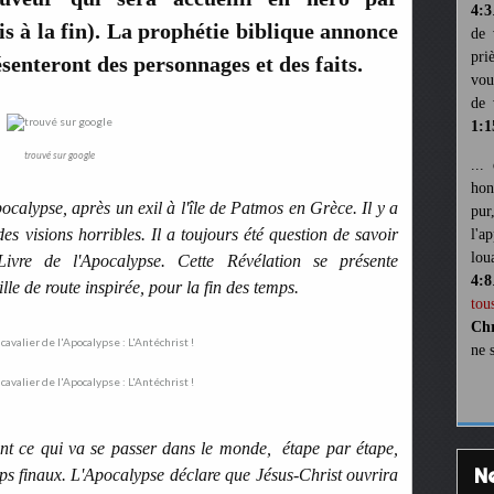
4:3
is à la fin). La prophétie biblique annonce
de 
pri
ésenteront des personnages et des faits.
vou
de 
1:1
trouvé sur google
...
hon
pocalypse, après un exil à l'île de Patmos en Grèce. Il y a
pur
es visions horribles. Il a toujours été question de savoir
l'a
lou
Livre de l'Apocalypse. Cette Révélation se présente
4:8
le de route inspirée, pour la fin des temps.
tou
Chr
ne 
ent ce qui va se passer dans le monde, étape par étape,
s finaux. L'Apocalypse déclare que Jésus-Christ ouvrira