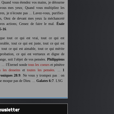
. Quand vous étendez vos mains, je détourne
vous mes yeux; Quand vous multipliez les
ères, je n'écoute pas ... Lavez-vous, purifiez-
s, Otez de devant mes yeux la méchanceté
vos actions; Cessez de faire le mal.
Ésaïe
5-16
.
 que tout ce qui est vrai, tout ce qui est
orable, tout ce qui est juste, tout ce qui est
, tout ce qui est aimable, tout ce qui mérite
pprobation, ce qui est vertueux et digne de
ange, soit l'objet de vos pensées.
Philippiens
. ... l'Éternel sonde
tous les coeurs
et pénètre
s les desseins
et
toutes les pensées
. ...
1
oniques 28:9
. Ne vous y trompez pas : on
se moque pas de Dieu. ...
Galates 6:7
. LSG
Newsletter