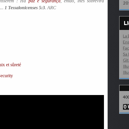
disserem : Há
paz e segurança
, então, lhes sobrevirá
20
...
1 Tessalonicenses 5:3
. ARC
L
La
Ens
Fac
Sa 
Gît
aix et sûreté
Ill
Ill
ecurity
40