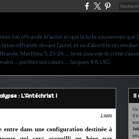
ntes ton offrande à l'autel, et que là tu te souviennes que
e là ton offrande devant l'autel, et va d'abord te réconcilier
frande. Matthieu 5:23-24. ... Je ne puis voir le crime s'asso
mains ... purifiez vos cœurs ... Jacques 4:8. LSG
alypse : L'Antéchrist !
I
Un 
1 page
S'i
tro
e entre dans une configuration destinée à
Job
pas
auveur qui sera accueilli en héro par