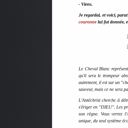
- Viens.
Je regardai, et voici, paru
couronne
lui fut donnée, e
Le Cheval Blanc représente
qu'il sera le trompeur abs
autrement, il est sur un "c
sauveur, mais ce ne sera pa
L'Antéchrist cherche à dét
s'ériger en "DIEU". Les pre
son règne. Vous verrez l
unique, du seul système éco