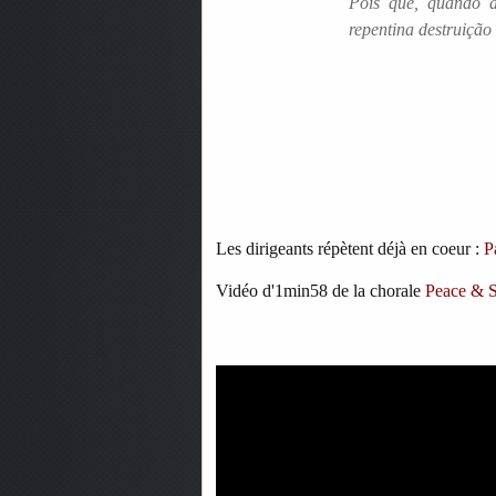
Pois que, quando 
repentina destruição 
Les dirigeants répètent déjà en coeur :
P
Vidéo d'1min58 de la chorale
Peace & S