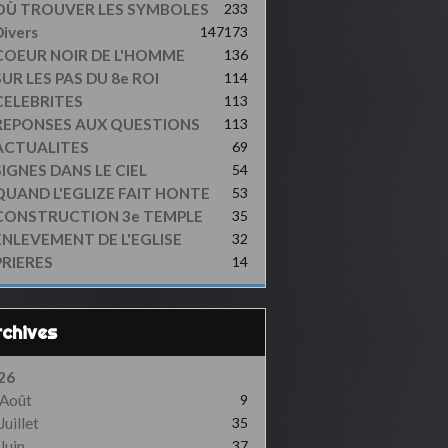
OÙ TROUVER LES SYMBOLES
233
ivers
147
173
COEUR NOIR DE L'HOMME
136
UR LES PAS DU 8e ROI
114
CELEBRITES
113
REPONSES AUX QUESTIONS
113
ACTUALITES
69
SIGNES DANS LE CIEL
54
QUAND L'EGLIZE FAIT HONTE
53
CONSTRUCTION 3e TEMPLE
35
ENLEVEMENT DE L'EGLISE
32
PRIERES
14
Archives
26
Août
9
Juillet
35
Juin
37