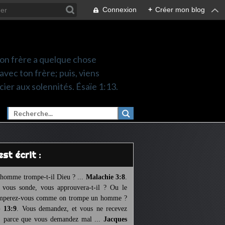
Connexion
+
Créer mon blog
 ton frère a quelque chose
 avec ton frère; puis, viens
cier aux solennités. Ésaïe 1:13.
l est écrit :
homme trompe-t-il Dieu ? ...
Malachie 3:8
.
l vous sonde, vous approuvera-t-il ? Ou le
mperez-vous comme on trompe un homme ?
 13:9
. Vous demandez, et vous ne recevez
, parce que vous demandez mal ...
Jacques