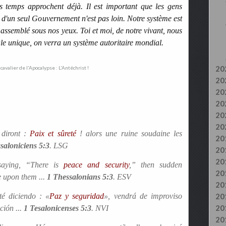
 temps approchent déjà. Il est important que les gens
 d'un seul Gouvernement n'est pas loin. Notre système est
e assemblé sous nos yeux. Toi et moi, de notre vivant, nous
e unique, on verra un système autoritaire mondial.
20
20
20
20
20
20
diront :
Paix et sûreté
! alors une ruine soudaine les
20
saloniciens 5:3
. LSG
20
20
saying, “There is
peace and security
,” then sudden
20
e upon them ...
1 Thessalonians 5:3
. ESV
20
té diciendo : «
Paz y seguridad
», vendrá de improviso
20
20
ción ...
1 Tesalonicenses 5:3
. NVI
20