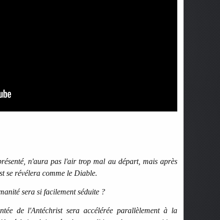
résenté, n'aura pas l'air trop mal au départ, mais après
rist se révélera comme le Diable.
manité sera si facilement séduite ?
ntée de l'Antéchrist sera accélérée parallèlement à la