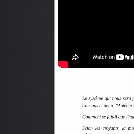
Le système qui nous sera p
trois ans et demi, l'Antéch
Comment se fait-il que l'hu
Selon les croyants, la mo