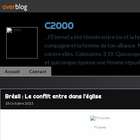
C2000
...l'Éternel a été témoin entre toi et la 
compagne et la femme de ton alliance. M
contre elles. Colossiens 3:19. Quiconq
et quiconque épouse une femme répudi
Accueil
Contact
Brésil : Le conflit entre dans l'église
18 Octobre 2023
TV Gazeta