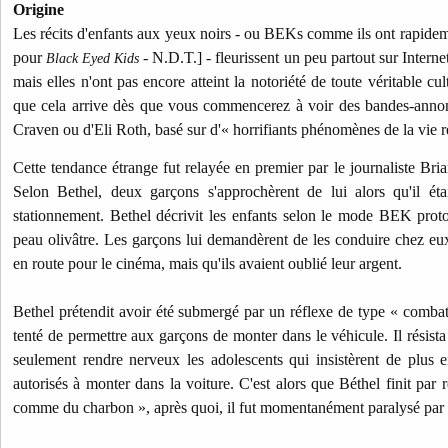
Origine
Les récits d'enfants aux yeux noirs - ou BEKs comme ils ont rapi
pour
- N.D.T.] - fleurissent un peu partout sur Interne
Black Eyed Kids
mais elles n'ont pas encore atteint la notoriété de toute véritable cu
que cela arrive dès que vous commencerez à voir des bandes-anno
Craven ou d'Eli Roth, basé sur d'« horrifiants phénomènes de la vie ré
Cette tendance étrange fut relayée en premier par le journaliste Bri
Selon Bethel, deux garçons s'approchèrent de lui alors qu'il éta
stationnement. Bethel décrivit les enfants selon le mode BEK protot
peau olivâtre. Les garçons lui demandèrent de les conduire chez eux 
en route pour le cinéma, mais qu'ils avaient oublié leur argent.
Bethel prétendit avoir été submergé par un réflexe de type « combat
tenté de permettre aux garçons de monter dans le véhicule. Il résista
seulement rendre nerveux les adolescents qui insistèrent de plus 
autorisés à monter dans la voiture. C'est alors que Béthel finit par
comme du charbon », après quoi, il fut momentanément paralysé par 