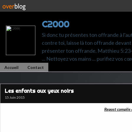
C2000
Si donc tu présentes ton offrande à l'au
contre toi, laisse là ton offrande devant 
présenter ton offrande. Matthieu 5:23-24.
... Nettoyez vos mains ... purifiez vos cœ
Accueil
Contact
Les enfants aux yeux noirs
15 Juin 2015
Repost compile 