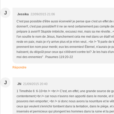
J
Jessika
22/09/2015 21:06
C'est pas possible d'être aussi écervelé! je pense que c'est un effet de
donner!!, c'est pas possible!!! il ne se rend certainement pas compte de ce
prépare à avoir!!! Stupide imbécile, excusez moi, mais sa me révolte...
l'on souille le nom de Jésus, franchement cela me met dans un état!! et
reste en paix, mais je n'y arrive plus et je m'en veut...<br /> "Il parle de 
prennent ton nom pour mentir, eux tes ennemies! Éternel, n'aurais-je p
haïssent, du dégoût pour ceux qui s'élèvent contre toi? Je les hais d'une
moi des ennemies" . Psaumes 119:20-22
Répondre
J
JN
21/09/2015 20:40
1 Timothée 6: 6-10<br /> <br /> C'est, en effet, une grande source de ga
contentement;<br /> car nous n'avons rien apporté dans le monde, et il
pouvons rien emporter; <br /> si donc nous avons la nourriture et le vê
ceux qui veulent s'enrichir tombent dans la tentation, dans le piège, 
insensés et pernicieux qui plongent les hommes dans la ruine et la per