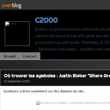
C2000
Si donc tu présentes ton offrande à l'au
contre toi, laisse là ton offrande devant 
présenter ton offrande. Matthieu 5:23-24.
... Nettoyez vos mains ... purifiez vos cœ
Accueil
Contact
Où trouver les symboles : Justin Bieber "Where Ar
21 Septembre 2015
Quelques scènes seulement sur des dizaines du clip...