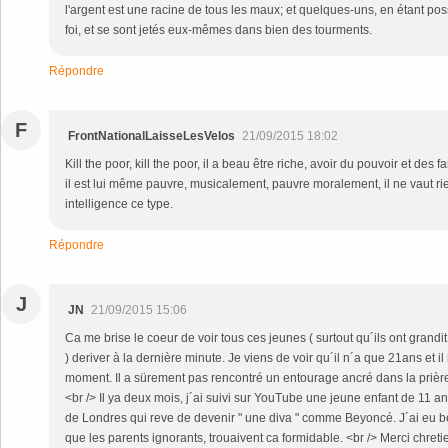
l'argent est une racine de tous les maux; et quelques-uns, en étant pos
foi, et se sont jetés eux-mêmes dans bien des tourments.
Répondre
F
FrontNationalLaisseLesVelos
21/09/2015 18:02
Kill the poor, kill the poor, il a beau être riche, avoir du pouvoir et des f
il est lui même pauvre, musicalement, pauvre moralement, il ne vaut rie
intelligence ce type.
Répondre
J
JN
21/09/2015 15:06
Ca me brise le coeur de voir tous ces jeunes ( surtout qu´ils ont grand
) deriver à la dernière minute. Je viens de voir qu´il n´a que 21ans et i
moment. Il a sürement pas rencontré un entourage ancré dans la prière
<br /> Il ya deux mois, j´ai suivi sur YouTube une jeune enfant de 11 an
de Londres qui reve de devenir " une diva " comme Beyoncé. J´ai eu b
que les parents ignorants, trouaivent ca formidable. <br /> Merci chretie