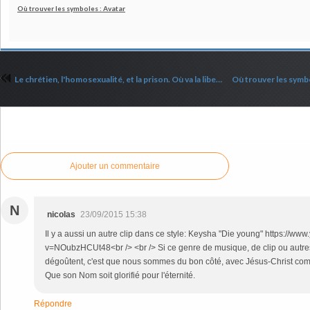
Où trouver les symboles : Avatar
Le chrétien, l'homosexualité, et la prison. Où va la liberté?
Commenter cet article
Ajouter un commentaire
N
nicolas
23/09/2015 15:38
Il y a aussi un autre clip dans ce style: Keysha "Die young" https://w
v=NOubzHCUt48<br /> <br /> Si ce genre de musique, de clip ou autre
dégoûtent, c'est que nous sommes du bon côté, avec Jésus-Christ co
Que son Nom soit glorifié pour l'éternité.
Répondre