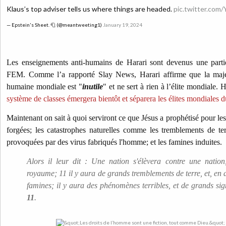
Klaus’s top adviser tells us where things are headed.
pic.twitter.co
— Epstein's Sheet. 🧻 (@meantweeting1)
January 19, 2024
Les enseignements anti-humains de Harari sont devenus une parti
FEM.
Comme l’a rapporté Slay News, Harari affirme que la maje
humaine mondiale est "
inutile
" et ne sert à rien à l’élite mondiale. 
système de classes émergera bientôt et séparera les élites mondiales 
Maintenant on sait à quoi serviront ce que Jésus a prophétisé pour les
forgées; les catastrophes naturelles comme les tremblements de te
provoquées par des virus fabriqués l'homme; et les famines induites.
Alors il leur dit : Une nation s'élèvera contre une natio
royaume; 11 il y aura de grands tremblements de terre, et, en d
famines; il y aura des phénomènes terribles, et de grands sig
11
.