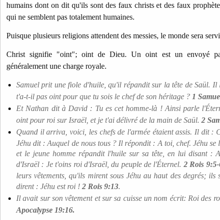
humains dont on dit qu'ils sont des faux christs et des faux prophèt
qui ne semblent pas totalement humaines.
Puisque plusieurs religions attendent des messies, le monde sera servi
Christ signifie "oint"; oint de Dieu. Un oint est un envoyé 
généralement une charge royale.
Samuel prit une fiole d'huile, qu'il répandit sur la tête de Saül. Il 
t'a-t-il pas oint pour que tu sois le chef de son héritage ?
1 Samuel
Et Nathan dit à David : Tu es cet homme-là ! Ainsi parle l'Éterne
oint pour roi sur Israël, et je t'ai délivré de la main de Saül.
2 Sam
Quand il arriva, voici, les chefs de l'armée étaient assis. Il dit : 
Jéhu dit : Auquel de nous tous ? Il répondit : A toi, chef. Jéhu se
et le jeune homme répandit l'huile sur sa tête, en lui disant : A
d'Israël : Je t'oins roi d'Israël, du peuple de l'Éternel.
2 Rois 9:5-
leurs vêtements, qu'ils mirent sous Jéhu au haut des degrés; ils 
dirent : Jéhu est roi !
2 Rois 9:13
.
Il avait sur son vêtement et sur sa cuisse un nom écrit: Roi des ro
Apocalypse 19:16.