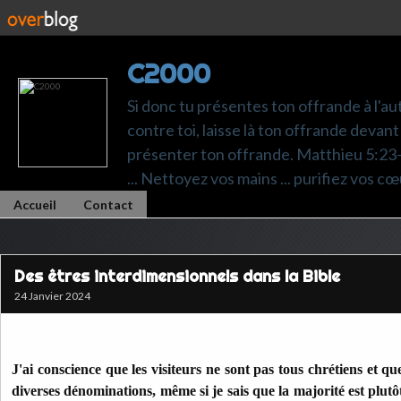
C2000
Si donc tu présentes ton offrande à l'au
contre toi, laisse là ton offrande devant 
présenter ton offrande. Matthieu 5:23-24.
... Nettoyez vos mains ... purifiez vos cœ
Accueil
Contact
Des êtres interdimensionnels dans la Bible
24 Janvier 2024
J'ai conscience que les visiteurs ne sont pas tous chrétiens et que
diverses dénominations, même si je sais que la majorité est plutô