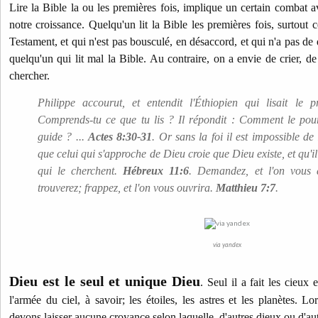
Lire la Bible la ou les premières fois, implique un certain combat a
notre croissance. Quelqu'un lit la Bible les premières fois, surtout 
Testament, et qui n'est pas bousculé, en désaccord, et qui n'a pas de 
quelqu'un qui lit mal la Bible. Au contraire, on a envie de crier, d
chercher.
Philippe accourut, et entendit l'Éthiopien qui lisait le p
Comprends-tu ce que tu lis ? Il répondit : Comment le pour
guide ? ...
Actes 8:30-31
.
Or sans la foi il est impossible de l
que celui qui s'approche de Dieu croie que Dieu existe, et qu'i
qui le cherchent.
Hébreux 11:6
. Demandez, et l'on vous 
trouverez; frappez, et l'on vous ouvrira.
Matthieu 7:7
.
via yandex
Dieu est le seul et unique Dieu
. Seul il a fait les cieux 
l'armée du ciel, à savoir; les étoiles, les astres et les planètes. Lo
devons laisser aucune croyance selon laquelle, d'autres dieux ou d'aut