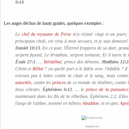
9:14
.
Les anges déchus de hauts grades, quelques exemples :
Le
chef du royaume de Perse
m'a résisté vingt et un jours; 
principaux chefs, est venu à mon secours, et je suis demeuré
Daniel 10:13
. En ce jour, l'Éternel frappera de sa dure, gran
serpent fuyard, Le léviathan, serpent tortueux; Et il tuera le
Ésaïe 27:1
. …
Béelzébul
, prince des démons.
Matthieu 12:2
Christ et
Bélial
? ou quelle part a le fidèle avec l'infidèle ?
2 
n'avons pas à lutter contre la chair et le sang, mais contr
autorités
, contre les
princes
de ce monde de ténèbres, contre 
lieux célestes.
Éphésiens 6:12
.
… le
prince de la puissance 
maintenant dans les fils de la rébellion. Éphésiens 2:2
.
Elles
l'ange de l'abîme, nommé en hébreu
Abaddon
, et en grec
Apol
displate.com