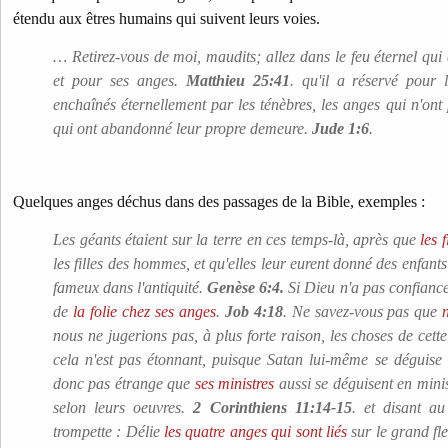
étendu aux êtres humains qui suivent leurs voies.
… Retirez-vous de moi, maudits; allez dans le feu éternel qui
et pour ses anges.
Matthieu 25:41
. qu'il a réservé pour
enchaînés éternellement par les ténèbres, les anges qui n'ont
qui ont abandonné leur propre demeure.
Jude 1:6
.
Quelques anges déchus dans des passages de la Bible, exemples :
Les géants étaient sur la terre en ces temps-là, après que
les 
les filles des hommes, et qu'elles leur eurent donné des enfants
fameux dans l'antiquité.
Genèse 6:4.
Si Dieu n'a pas confiance 
de
la folie chez ses anges
.
Job 4:18
. Ne savez-vous pas que
nous ne jugerions pas, à plus forte raison, les choses de cett
cela n'est pas étonnant, puisque Satan lui-même se déguis
donc pas étrange que
ses ministres
aussi se déguisent en minist
selon leurs oeuvres.
2 Corinthiens 11:14-15
.
et disant au
trompette : Délie
les quatre anges qui sont liés
sur le grand fl