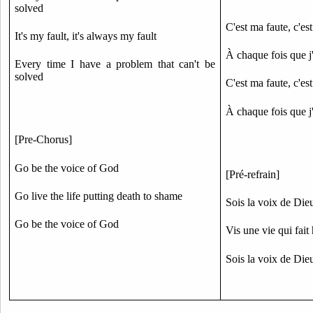
solved
C'est ma faute, c'es
It's my fault, it's always my fault
À chaque fois que j
Every time I have a problem that can't be
solved
C'est ma faute, c'es
À chaque fois que j
[Pre-Chorus]
Go be the voice of God
[Pré-refrain]
Go live the life putting death to shame
Sois la voix de Die
Go be the voice of God
Vis une vie qui fait
Sois la voix de Die