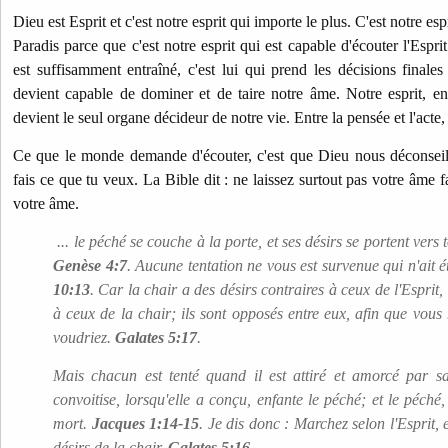
Dieu est Esprit et c'est notre esprit qui importe le plus. C'est notre e
Paradis parce que c'est notre esprit qui est capable d'écouter l'Espri
est suffisamment entraîné, c'est lui qui prend les décisions finales
devient capable de dominer et de taire notre âme. Notre esprit, en
devient le seul organe décideur de notre vie. Entre la pensée et l'acte, 
Ce que le monde demande d'écouter, c'est que Dieu nous déconseill
fais ce que tu veux. La Bible dit : ne laissez surtout pas votre âme f
votre âme.
... le péché se couche à la porte, et ses désirs se portent vers t
Genèse 4:7
. Aucune tentation ne vous est survenue qui n'ait 
10:13
. Car la chair a des désirs contraires à ceux de l'Esprit, 
à ceux de la chair; ils sont opposés entre eux, afin que vous
voudriez.
Galates 5:17
.
Mais chacun est tenté quand il est attiré et amorcé par sa
convoitise, lorsqu'elle a conçu, enfante le péché; et le péch
mort.
Jacques 1:14-15
. Je dis donc : Marchez selon l'Esprit, 
désirs de la chair.
Galates 5:16
.