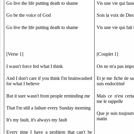
Go live the life putting death to shame
Vis une vie qui fass
Go be the voice of God
Sois la voix de Die
Go live the life putting death to shame
Vis une vie qui fait
[Verse 1]
[Couplet 1]
I wasn't force fed what I think
On ne m'a pas impo
And I don't care if you think I'm brainwashed
Et je me fiche de sa
for what I believe
suis endoctriné
But it sure wasn't from people reminding me
Mais ce n'est cert
me le rappelle
That I'm still a failure every Sunday morning
Que je suis toujour
matin
It's my fault, it's always my fault
Every time I have a problem that can't be