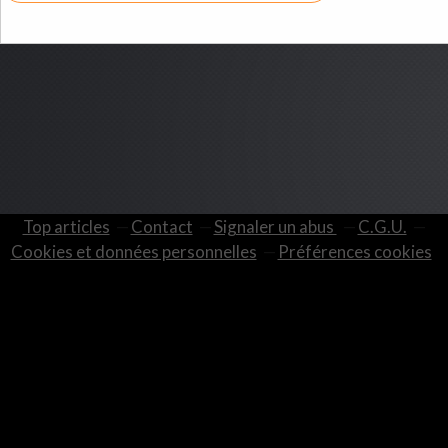
Top articles
Contact
Signaler un abus
C.G.U.
Cookies et données personnelles
Préférences cookies