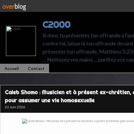
C2000
Si donc tu présentes ton offrande à l'au
contre toi, laisse là ton offrande devant 
présenter ton offrande. Matthieu 5:23-24.
... Nettoyez vos mains ... purifiez vos cœ
Accueil
Contact
Caleb Shomo : Musicien et à présent ex-chrétien,
pour assumer une vie homosexuelle
22 Juin 2026