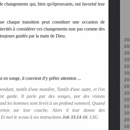
de changements qui, bien qu'éprouvants, ont favorisé leur
.
ue chaque transition peut constituer une occasion de
nt invités à considérer ces changements non pas comme des
oujours guidés par la main de Dieu.
20
20
20
20
20
20
i en songe, il convient d'y prêter attention ...
20
20
endant, tantôt d'une manière, Tantôt d'une autre, et l'on
20
int garde. Il parle par des songes, par des visions
20
and les hommes sont livrés à un profond sommeil, Quand
20
dormis sur leur couche.
Alors il leur donne des
20
 Et met le sceau à ses instructions
Job
33:14-16
. LSG
20
20