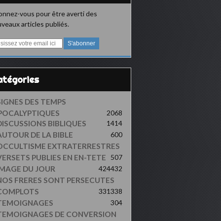
nnez-vous pour être averti des
veaux articles publiés.
Catégories
SIGNES DES TEMPS
POCALYPTIQUES
2068
DISCUSSIONS BIBLIQUES
1414
AUTOUR DE LA BIBLE
600
OCCULTISME EXTRATERRESTRES
VERSETS PUBLIES EN EN-TETE
507
IMAGE DU JOUR
424
432
NOS FRERES SONT PERSECUTES
COMPLOTS
331
338
TEMOIGNAGES
304
TEMOIGNAGES DE CONVERSION