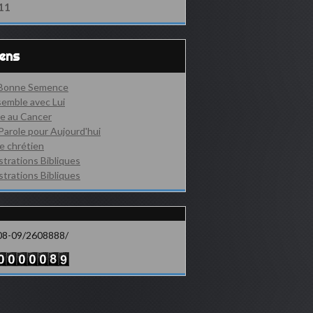
11
iens
 Bonne Semence
emble avec Lui
e au Cancer
Parole pour Aujourd'hui
e chrétien
ustrations Bibliques
ustrations Bibliques
08-09/2608888/