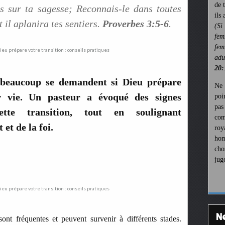
de 
as sur ta sagesse;
Reconnais-le dans toutes
ils
t il aplanira tes sentiers.
Proverbes 3:5-6
.
(Si
fem
fem
ad
20:
 beaucoup se demandent si Dieu prépare
Ne 
r vie. Un pasteur a évoqué des signes
poi
pa
cette transition, tout en soulignant
com
et de la foi.
roy
hom
cho
jug
 sont fréquentes et peuvent survenir à différents stades.