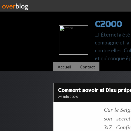
C2000
...l'Éternel a ét
compagne et la 
contre elles. C
et quiconque é
Accueil
Contact
Comment savoir si Dieu prépa
29 Juin 2026
Car le Seig
son secre
3:7
.
Confi