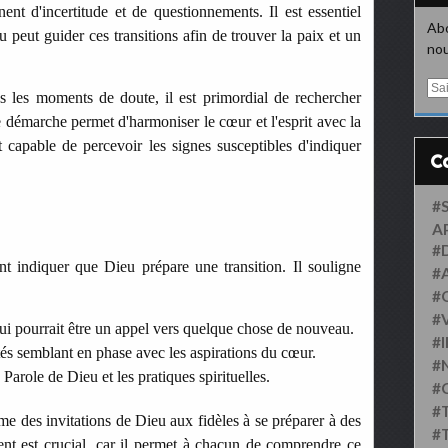
t d'incertitude et de questionnements. Il est essentiel
Abo
 peut guider ces transitions afin de trouver la paix et un
nou
E
s les moments de doute, il est primordial de rechercher
m
te démarche permet d'harmoniser le cœur et l'esprit avec la
a
i
t capable de percevoir les signes susceptibles d'indiquer
l
#
A
#
nt indiquer que Dieu prépare une transition. Il souligne
#
#
#
 qui pourrait être un appel vers quelque chose de nouveau.
#
s semblant en phase avec les aspirations du cœur.
#
Parole de Dieu et les pratiques spirituelles.
#
#
me des invitations de Dieu aux fidèles à se préparer à des
#
nt est crucial, car il permet à chacun de comprendre ce