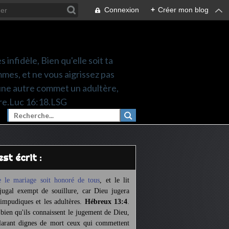
Connexion
+
Créer mon blog
 infidèle, Bien qu'elle soit ta
mes, et ne vous aigrissez pas
une autre commet un adultère,
re.Luc 16:18.LSG
l est écrit :
 le mariage soit honoré de tous
,
et le lit
jugal exempt de souillure,
car Dieu jugera
 impudiques et les adultères.
Hébreux 13:4
.
 bien qu'ils connaissent le jugement de Dieu,
larant dignes de mort ceux qui commettent