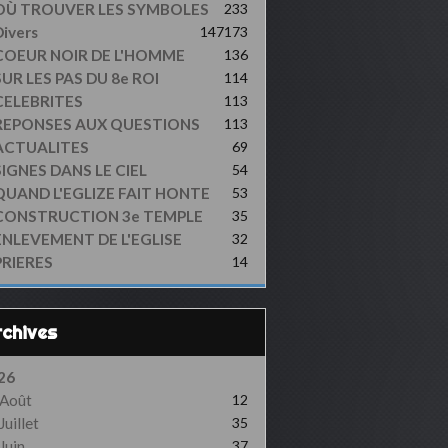
OÙ TROUVER LES SYMBOLES
233
ivers
147
173
COEUR NOIR DE L'HOMME
136
UR LES PAS DU 8e ROI
114
CELEBRITES
113
REPONSES AUX QUESTIONS
113
ACTUALITES
69
SIGNES DANS LE CIEL
54
QUAND L'EGLIZE FAIT HONTE
53
CONSTRUCTION 3e TEMPLE
35
ENLEVEMENT DE L'EGLISE
32
PRIERES
14
Archives
26
Août
12
Juillet
35
Juin
37