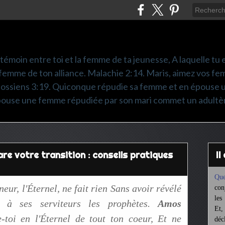
é témoin entre toi et la femme de ta jeunesse, A laquelle tu es
femme de ton alliance. Malachie 2:14. Maris, aimez vos fem
olossiens 3:19. Quiconque répudie sa femme et en épouse 
pouse une femme répudiée par son mari commet un adultè
re votre transition : conseils pratiques
I
Que
neur, l'Éternel, ne fait rien Sans avoir révélé
con
les
t à ses serviteurs les prophètes.
Amos
Et,
e-toi en l'Éternel de tout ton coeur, Et ne
déc