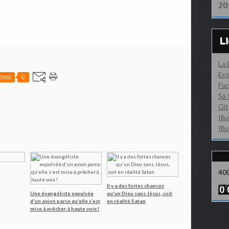
20
L
La
Ens
post
0
Fac
Sa 
Gît
Ill
Ill
40
Il y a des fortes chances
Une évangéliste expulsée
qu'un Dieu sans Jésus, soit
d'un avion parce qu’elle s’est
en réalité Satan
mise à prêcher à haute voix !