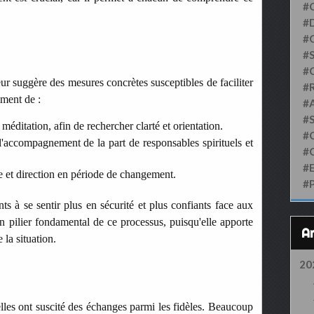
#
#D
#
#S
#
teur suggère des mesures concrètes susceptibles de faciliter
#
mment de :
#
#
 méditation, afin de rechercher clarté et orientation.
#
l'accompagnement de la part de responsables spirituels et
#
#
se et direction en période de changement.
#
s à se sentir plus en sécurité et plus confiants face aux
n pilier fondamental de ce processus, puisqu'elle apporte
 la situation.
20
uelles ont suscité des échanges parmi les fidèles. Beaucoup