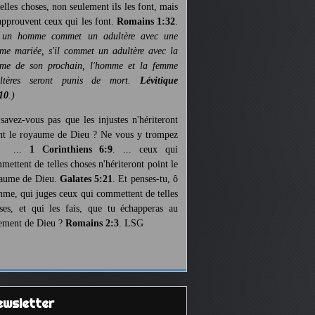
telles choses, non seulement ils les font, mais
 approuvent ceux qui les font.
Romains 1:32
.
 un homme commet un adultère avec une
me mariée, s'il commet un adultère avec la
me de son prochain, l'homme et la femme
ultères seront punis de mort.
Lévitique
10
.)
savez-vous pas que les injustes n'hériteront
nt le royaume de Dieu ? Ne vous y trompez
s ...
1 Corinthiens 6:9
. ... ceux qui
mettent de telles choses n'hériteront point le
aume de Dieu.
Galates 5:21
. Et penses-tu, ô
me, qui juges ceux qui commettent de telles
ses, et qui les fais, que tu échapperas au
ement de Dieu ?
Romains 2:3
. LSG
Newsletter