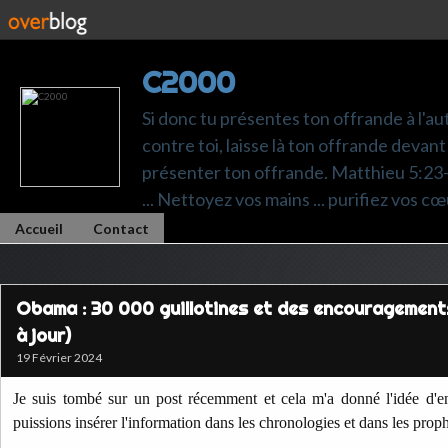
C2000
Si donc tu présentes ton offrande à l'au
contre toi, laisse là ton offrande devant 
présenter ton offrande. Matthieu 5:23-24.
... Nettoyez vos mains ... purifiez vos cœ
Accueil
Contact
Obama : 30 000 guillotines et des encouragements 
à jour)
19 Février 2024
Je suis tombé sur un post récemment et cela m'a donné l'idée d'en
puissions insérer l'information dans les chronologies et dans les proph