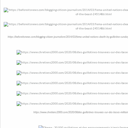
https://beforeitsnews.com/blogging-citizen-journalism/2014/03/fema-united-nations-death-by-guillotine-sun
https://www.chretiens2000.com/2020/08/des-guillotines-trouvees-sur-des-bases-militai