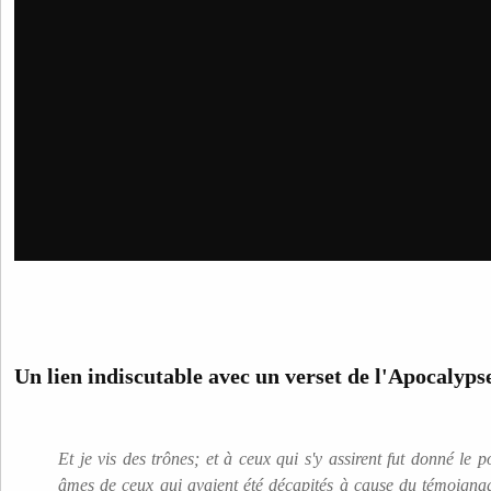
Un lien indiscutable avec un verset de l'Apocalyps
Et je vis des trônes; et à ceux qui s'y assirent fut donné le p
âmes de ceux qui avaient été décapités à cause du témoignag