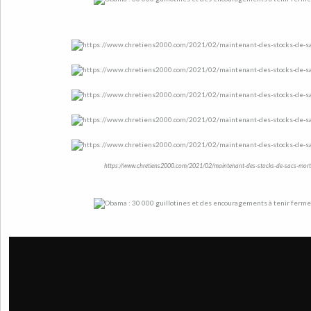
https://www.chretiens2000.com/2021/02/maintenant-des-stocks-de-sacs-mort