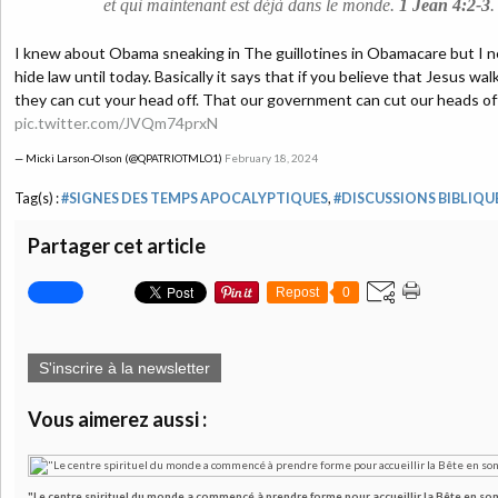
et qui maintenant est déjà dans le monde.
1 Jean 4:2-3
.
I knew about Obama sneaking in The guillotines in Obamacare but I n
hide law until today. Basically it says that if you believe that Jesus wa
they can cut your head off. That our government can cut our heads of
pic.twitter.com/JVQm74prxN
— Micki Larson-Olson (@QPATRIOTMLO1)
February 18, 2024
Tag(s) :
#SIGNES DES TEMPS APOCALYPTIQUES
,
#DISCUSSIONS BIBLIQU
Partager cet article
Repost
0
S'inscrire à la newsletter
Vous aimerez aussi :
"Le centre spirituel du monde a commencé à prendre forme pour accueillir la Bête en son