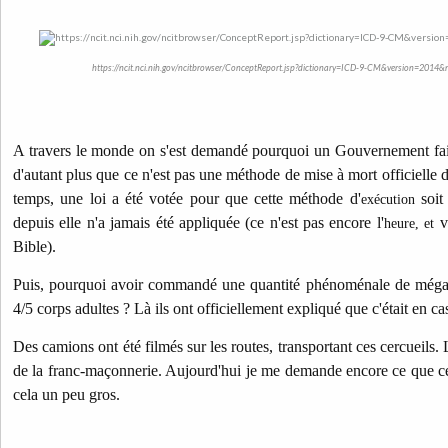
https://ncit.nci.nih.gov/ncitbrowser/ConceptReport.jsp?dictionary=ICD-9-CM&version=20
A travers le monde on s'est demandé pourquoi un Gouvernement fait l
d'autant plus que ce n'est pas une méthode de mise à mort officielle
temps, une loi a été votée pour que cette méthode d'
soit 
exécution
depuis elle n'a jamais été appliquée (ce n'est pas encore l'
vo
heure, et
Bible).
Puis, pourquoi avoir commandé une quantité phénoménale de mégas
4/5 corps adultes ? Là ils ont officiellement expliqué que c'était en c
Des camions ont été filmés sur les routes, transportant ces cercueils.
de la franc-maçonnerie. Aujourd'hui je me demande encore ce que cel
cela un peu gros.